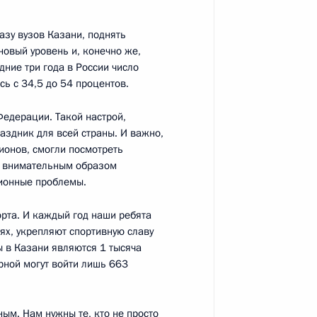
сть, Ново-Огарёво
азу вузов Казани, поднять
новый уровень и, конечно же,
дние три года в России число
ого фонда прямых инвестиций
3
сь с 34,5 до 54 процентов.
Федерации. Такой настрой,
сть, Ново-Огарёво
аздник для всей страны. И важно,
ионов, смогли посмотреть
м внимательным образом
ционные проблемы.
Совета Федерации
3
орта. И каждый год наши ребята
ях, укрепляют спортивную славу
сть, Ново-Огарёво
ы в Казани являются 1 тысяча
орной могут войти лишь 663
ным. Нам нужны те, кто не просто