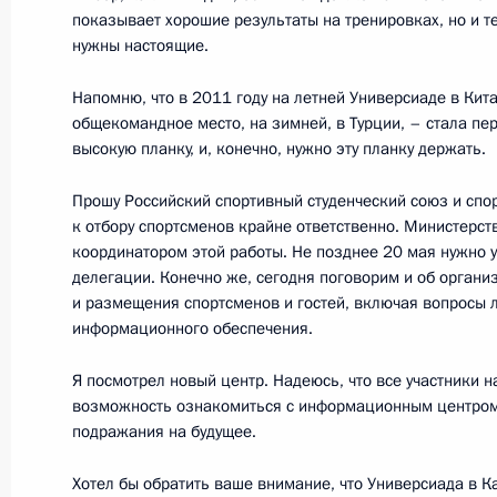
Заявления для прессы по итогам з
показывает хорошие результаты на тренировках, но и т
Государственного Совета Союзного
нужны настоящие.
и Белоруссии
Напомню, что в 2011 году на летней Универсиаде в Кит
15 марта 2013 года, 18:30
Санкт-Петербург
общекомандное место, на зимней, в Турции, – стала пер
высокую планку, и, конечно, нужно эту планку держать.
Прошу Российский спортивный студенческий союз и сп
Выступления на заседании Высшего
к отбору спортсменов крайне ответственно. Министерст
государства России и Белоруссии
координатором этой работы. Не позднее 20 мая нужно 
делегации. Конечно же, сегодня поговорим и об орган
15 марта 2013 года, 16:00
Санкт-Петербург
и размещения спортсменов и гостей, включая вопросы л
информационного обеспечения.
Я посмотрел новый центр. Надеюсь, что все участники 
Начало беседы с Президентом Бел
возможность ознакомиться с информационным центром
Лукашенко
подражания на будущее.
15 марта 2013 года, 14:00
Хотел бы обратить ваше внимание, что Универсиада в Ка