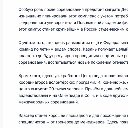
20 марта 2013 года, среда
Особую роль после соревнований предстоит сыграть Д
изначально планировали этот комплекс с учётом потре
Совещание по развитию электросе
федерального университета и Поволжской академии физ
этот кампус станет крупнейшим в России студенческим 
20 марта 2013 года, 17:00
Московская обла
С учётом того, что здесь разместится ещё и Федеральн
команд по летним видам спорта, Казань получает целы
19 марта 2013 года, вторник
кластер, где будут регулярно проводиться спортивные 
соревнования, воспитываться новые поколения отечест
Заседание Совета по развитию физ
Кроме того, здесь уже работает Центр подготовки волон
19 марта 2013 года, 19:30
Казань
координаторов волонтёрских программ. И, конечно же, 
центр выпустит 20 тысяч человек. Причём в дальнейшем
задействованы и на Олимпиаде в Сочи, и в ходе других
международных соревнований.
18 марта 2013 года, понедельник
Кластер станет хорошей площадкой и для прохождения 
Рабочая встреча с Заместителем П
специалистов – от тренеров до менеджеров. Здесь по
Дмитрием Козаком