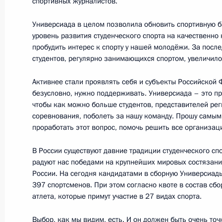
спортивных журналистов.
18 марта 2013 года, 15:00
Московская обла
Универсиада в целом позволила обновить спортивную б
уровень развития студенческого спорта на качественно 
пробудить интерес к спорту у нашей молодёжи. За после
Встреча с руководителем Российск
студентов, регулярно занимающихся спортом, увеличило
(РФПИ) Кириллом Дмитриевым
Активнее стали проявлять себя и субъекты Российской 
18 марта 2013 года, 14:00
Московская обла
безусловно, нужно поддерживать. Универсиада – это пр
чтобы как можно больше студентов, представителей рег
соревнования, поболеть за нашу команду. Прошу самы
проработать этот вопрос, помочь решить все организа
Рабочая встреча с Председателем 
Валентиной Матвиенко
В России существуют давние традиции студенческого сп
радуют нас победами на крупнейших мировых состязани
18 марта 2013 года, 13:00
Московская обла
России. На сегодня кандидатами в сборную Универсиад
397 спортсменов. При этом согласно квоте в состав сб
атлета, которые примут участие в 27 видах спорта.
15 марта 2013 года, пятница
Выбор, как мы видим, есть. И он должен быть очень точ