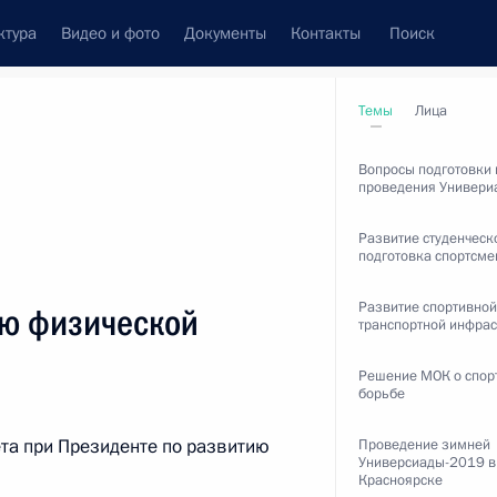
ктура
Видео и фото
Документы
Контакты
Поиск
венный Совет
Совет Безопасности
Комиссии и советы
Темы
Лица
леграммы
Сведения о Президенте
март, 2013
Вопросы подготовки 
проведения Универ
Развитие студенческо
подготовка спортсме
Встречи с представителями сообществ
Развитие спортивной
ию физической
транспортной инфрас
Пресс-конференции
Решение МОК о спор
Интервью
борьбе
Статьи
та при Президенте по развитию
Проведение зимней
Универсиады-2019 в
Красноярске