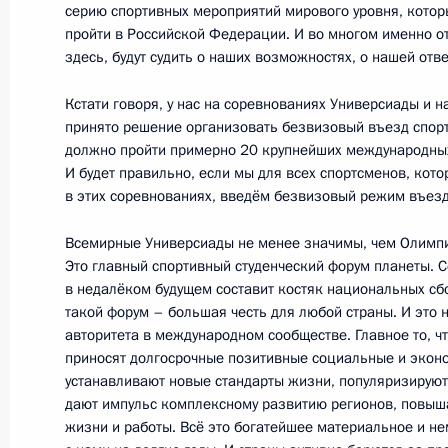
серию спортивных мероприятий мирового уровня, кото
пройти в Российской Федерации. И во многом именно от
Рабочая встреча с Уполномоченны
здесь, будут судить о наших возможностях, о нашей отве
ребёнка Павлом Астаховым
Кстати говоря, у нас на соревнованиях Универсиады и н
15 марта 2013 года, 11:30
Московская обла
принято решение организовать безвизовый въезд спорт
должно пройти примерно 20 крупнейших международных
И будет правильно, если мы для всех спортсменов, кото
в этих соревнованиях, введём безвизовый режим въезда
14 марта 2013 года, четверг
Всемирные Универсиады не менее значимы, чем Олимпи
Встреча с участниками учредительн
Это главный спортивный студенческий форум планеты. С
военно-исторического общества
в недалёком будущем составит костяк национальных сбо
14 марта 2013 года, 20:00
Московская обла
такой форум – большая честь для любой страны. И это 
авторитета в международном сообществе. Главное то, 
приносят долгосрочные позитивные социальные и экон
устанавливают новые стандарты жизни, популяризируют 
Вручение ордена Дружбы Президент
дают импульс комплексному развитию регионов, повыш
Махмуду Аббасу
жизни и работы. Всё это богатейшее материальное и н