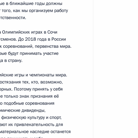
рые в ближайшие годы должны
 того, как мы организуем работу
м при Президенте по правам
1
тственности.
а Олимпийских играх в Сочи
сть, Ново-Огарёво
сменов. До 2018 года в России
 соревнований, первенства мира.
рые будут принимать участие
 в страну.
йские игры и чемпионаты мира.
ого съезда Российского
10
остязания тех, кто, возможно,
рных. Поэтому принять у себя
сть, Ново-Огарёво
не только знак признания её
что подобные соревнования
омические дивиденды,
физическую культуру и спорт,
у Государства Палестина
ают их привлекательность для
3
6м
ематериальное наследие останется