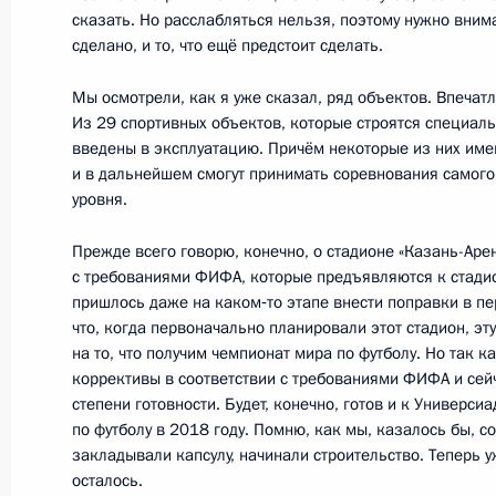
Встреча с Председателем Европей
сказать. Но расслабляться нельзя, поэтому нужно внима
сделано, и то, что ещё предстоит сделать.
Баррозу
21 марта 2013 года, 18:30
Московская обла
Мы осмотрели, как я уже сказал, ряд объектов. Впечат
Из 29 спортивных объектов, которые строятся специал
введены в эксплуатацию. Причём некоторые из них име
и в дальнейшем смогут принимать соревнования самог
Встреча с руководством компаний 
уровня.
петролеум»
Прежде всего говорю, конечно, о стадионе «Казань-Арен
21 марта 2013 года, 16:40
Московская обла
с требованиями ФИФА, которые предъявляются к стадио
пришлось даже на каком‑то этапе внести поправки в пе
что, когда первоначально планировали этот стадион, эт
на то, что получим чемпионат мира по футболу. Но так к
Рабочая встреча с Заместителем П
коррективы в соответствии с требованиями ФИФА и сей
Дмитрием Рогозиным
степени готовности. Будет, конечно, готов и к Универсиа
21 марта 2013 года, 16:20
Московская обла
по футболу в 2018 году. Помню, как мы, казалось бы, с
закладывали капсулу, начинали строительство. Теперь у
осталось.