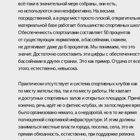
всё‑таки в значительной мере собраны, они есть,
но используются они неэффективно. На весьма
посредственной, а в ряде мест просто плохой, отвратительн
материальной базе работает большинство спортивных школ
Обеспеченность спортзалами составляет 50 процентов
от существующих нормативов, а бассейнами, скажем,
не дотягивает даже до 6 процентов. Мы понимаем, что это
значит. Достаточно сопоставить эти цифры с обеспеченнос
бассейнами в других странах. Это как пример. Отдача от все
этого, естественно, невысока.
Практически отсутствует и система спортивных клубов как
по месту жительства, так и по месту работы. Не хватает
и доступных спортивных залов и открытых площадок. Прич
конечно, речь идёт не о фитнес-клубах, их за последнее вре
было организовано немало, а о недорогой, но в то же время
полноценной спортивной инфраструктуре. И этим должны
заниматься местные власти города, поселка, села, это их
прямая обязанность, естественно, при поддержке региона