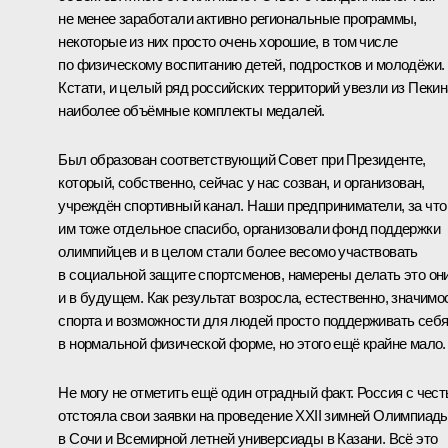
не менее заработали активно региональные программы,
некоторые из них просто очень хорошие, в том числе
по физическому воспитанию детей, подростков и молодёжи.
Кстати, и целый ряд российских территорий увезли из Пекин
наиболее объёмные комплекты медалей.
Был образован соответствующий Совет при Президенте,
который, собственно, сейчас у нас созван, и организован,
учреждён спортивный канал. Наши предприниматели, за что
им тоже отдельное спасибо, организовали фонд поддержки
олимпийцев и в целом стали более весомо участвовать
в социальной защите спортсменов, намерены делать это он
и в будущем. Как результат возросла, естественно, значимо
спорта и возможности для людей просто поддерживать себ
в нормальной физической форме, но этого ещё крайне мало.
Не могу не отметить ещё один отрадный факт. Россия с чес
отстояла свои заявки на проведение XXII зимней Олимпиад
в Сочи и Всемирной летней универсиады в Казани. Всё это