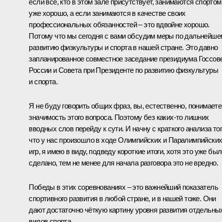
если все, кто в этом зале присутствует, занимаются спортом
уже хорошо, а если занимаются в качестве своих
профессиональных обязанностей – это вдвойне хорошо.
Потому что мы сегодня с вами обсудим меры по дальнейше
развитию физкультуры и спорта в нашей стране. Это давно
запланированное совместное заседание президиума Госсов
России и Совета при Президенте по развитию физкультуры
и спорта.
Я не буду говорить общих фраз, вы, естественно, понимаете
значимость этого вопроса. Поэтому без каких‑то лишних
вводных слов перейду к сути. И начну с краткого анализа тог
что у нас произошло в ходе Олимпийских и Паралимпийски
игр, я имею в виду, подведу короткие итоги, хотя это уже бы
сделано, тем не менее для начала разговора это не вредно.
Победы в этих соревнованиях – это важнейший показатель
спортивного развития в любой стране, и в нашей тоже. Они
дают достаточно чёткую картину уровня развития отдельны
видов спорта.