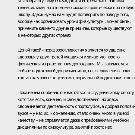
Мы вчера эту тему обсуждали, я встречался с нашими
теннисистами, но это можно сказать практически про любую
школу. Здесь нужно нам будет поговорить по поводу того,
вообще как организовать уроки физкультуры, может быть,
применить какие‑то другие принципы, которые существуют
в некоторых других странах.
Ценой такой «неразворотливости» является ухудшение
здоровья у двух третей учащихся и зачастую просто
физическая и нравственная деградация. Мы занимаемся
сейчас подготовкой допризывников, но, к сожалению, пока
только на уровне энтузиазма, нормальной подготовки тоже не
Пока нечем особенно похвастаться и студенческому спорту,
хотя там есть, конечно, и свои достижения, но здесь
сворачивается деятельность спортклубов, а добрая полови
вузов – у нас их, к сожалению, стало очень много в ущерб
качеству – не справляется даже с требованиями учебной
дисциплины по физкультуре, занятий просто нет.