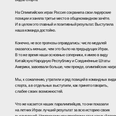
На Олимпийских играх Россия сохранила свои лидерские
позиции и заняла третье место в общекомандном зачёте.
И в целом это главный и позитивный результат. Выступила
наша команда достойно.
Конечно, не все прогнозы оправдались: число медалей
оказалось меньше, чем это было на предыдущих Играх.
В то же время наши основные соперники, я имею в виду
Китайскую Народную Республику и Соединённые Штаты
Америки, завоевали больше, чем прежде, олимпийских награ
Мы, к сожалению, утратили и ряд позиций в командных вид
спорта, а в отдельных выступили, как принято говорить,
слабее своих возможностей.
Что же касается наших паралимпийцев, то они показали
на летних Играх лучший результат за всю историю своих
выступлений. Чемпионами или призёрами стал каждый втор