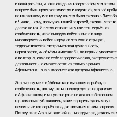
и наши расчёты, и наши ожидания говорят о том, что в этом
вопросе быть просто оптимистом и надеяться, что всё прой
по накатанному или по тому, как это было сказано в Лиссабо
и Чикаго, – хочу, пользуясь нашей встречей, сказать, что это
далеко не так. И в этом отношении у нас есть серьёзная
озабоченность, что с выводом войск, я имею в виду
миротворческих войск, и вряд ли это можно отрицать,
террористическая, экстремистская деятельность,
наркотрафик, их объёмы и масштабы, во‑первых, увеличатс
а во‑вторых, сама по себе террористическая, экстремистска
деятельность не сможет остаться только в рамках
Афганистана – она выплеснется за пределы Афганистана.
Это лично у меня в Узбекистане вызывает серьёзную
озабоченность, потому что мы непосредственно граничим
с Афганистаном, и мы уже не раз и не два на собственном
горьком опыте убеждались, какие сюрпризы здесь могут
появиться и как серьёзно надо относиться к этим вопросам.
Потому что в Афганистане война – молодые люди здесь стоя