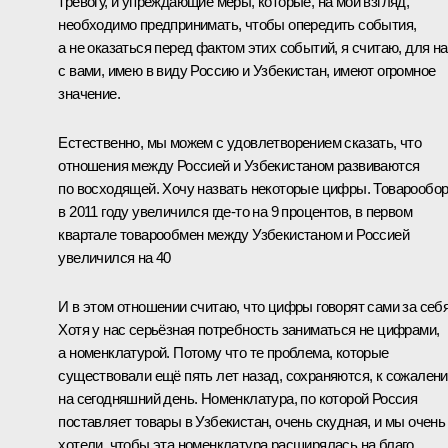
тревогу, и упреждающие меры, которые, на мой взгляд,
необходимо предпринимать, чтобы опередить события,
а не оказаться перед фактом этих событий, я считаю, для н
с вами, имею в виду Россию и Узбекистан, имеют огромное
значение.
Естественно, мы можем с удовлетворением сказать, что
отношения между Россией и Узбекистаном развиваются
по восходящей. Хочу назвать некоторые цифры. Товарообо
в 2011 году увеличился где‑то на 9 процентов, в первом
квартале товарообмен между Узбекистаном и Россией
увеличился на 40
И в этом отношении считаю, что цифры говорят сами за себя
Хотя у нас серьёзная потребность заниматься не цифрами,
а номенклатурой. Потому что те проблема, которые
существовали ещё пять лет назад, сохраняются, к сожалени
на сегодняшний день. Номенклатура, по которой Россия
поставляет товары в Узбекистан, очень скудная, и мы очень
хотели, чтобы эта номенклатура расширялась на благо