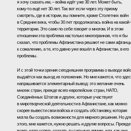
я хочу сказать им, – война идёт уже 30 лет. Может быть,
кому‑то ещё нет 30 лет. Так вот если через эту призму
смотреть, где в истории, вы помните, кроме Столетних войн
в Средние века, чтобы 30 лет продолжалась война на какой‑
территории. Это само по себе говорит о многом. И в этом
отношении эта проблема настолько многогранная, что я бы
сказал, что проблемы Афганистана решают не сами афганц
к сожалению, а те, кто давно уже вошёл в Афганистан, в его
проблемы.
И с этой точки зрения сегодняшняя программа о выводе вой
выдаётся как выход из положения. Но мне кажется, что здес
напрашивается элементарный вывод: это желание очень
многих стран, прежде всего европейских стран, НАТО,
Соединённых Штатов и других, которые участвуют
в миротворческой деятельности в Афганистане, как можно
скорее вывести свои войска и создать обстановку, которая
могла бы создать возможности для мирного решения. Но дл
этого, мне кажется, нужно решать и другие вопросы. Прежде
всего, надо успеть создать ту сильную армию, или, как они