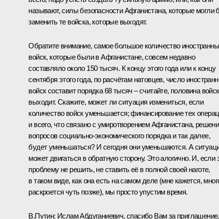
называют, силы безопасности Афганистана, которые могли 
заменить те войска, которые выходят.
Обратите внимание, самое большое количество иностранн
войск, которые были в Афганистане, совсем недавно
составляло около 150 тысяч. К концу этого года или к концу
сентября этого года, по расчётам натовцев, число иностран
войск составит порядка 68 тысяч – считайте, половина войс
выходит. Скажите, может ли ситуация измениться, если
количество войск уменьшается; финансирование тех опера
и всего, что связано с умиротворением Афганистана, решен
вопросов социально-экономического порядка и так далее,
будет уменьшаться? И сегодня они уменьшаются. А ситуац
может двигаться в обратную сторону. Это алогично. И, если 
проблему не решить, не ставить её в полной своей наготе,
в таком виде, как она есть на самом деле (мне кажется, мног
раскроется чуть позже), мы просто упустим время.
В.Путин:
Ислам Абдуганиевич, спасибо Вам за приглашение