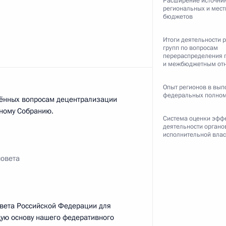
Расширение источни
региональных и мес
бюджетов
ть следующие материалы
Итоги деятельности 
групп по вопросам
перераспределения 
и межбюджетным от
Опыт регионов в вып
ациональной администрации
3
федеральных полно
ящённых вопросам децентрализации
ому Собранию.
Система оценки эфф
сть, Горки
деятельности органо
исполнительной влас
совета
о разведывательного
3
5м
овета Российской Федерации для
щую основу нашего федеративного