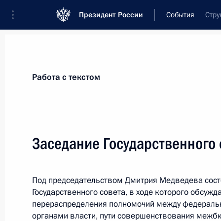
Президент России
События
Стру
Президент
Администрация
Государст
Новости
Стенограммы
Поездки
Те
Работа с текстом
Рубрикация материалов
Все материалы
Заседание Государственного 
Послания Федеральному Собранию
Заявления по важнейшим вопросам
Под председательством Дмитрия Медведева сост
Совещания, заседания, рабочие встречи
Государственного совета, в ходе которого обсуж
Речи и обращения
перераспределения полномочий между федераль
органами власти, пути совершенствования межб