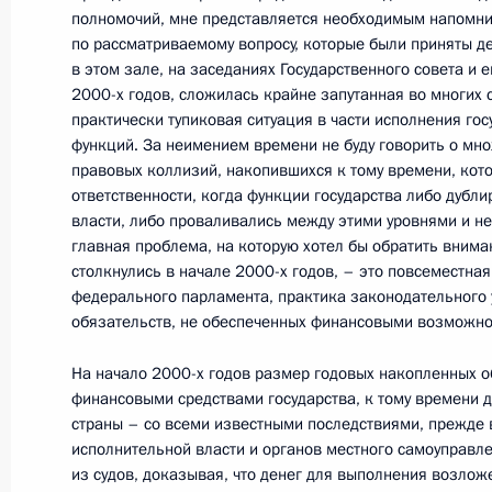
Федерации
полномочий, мне представляется необходимым напомни
по рассматриваемому вопросу, которые были приняты де
29 декабря 2011 года, 14:00
Москва, Кремл
в этом зале, на заседаниях Государственного совета и е
2000-х годов, сложилась крайне запутанная во многих 
практически тупиковая ситуация в части исполнения го
27 декабря 2011 года, вторник
функций. За неимением времени не буду говорить о мн
правовых коллизий, накопившихся к тому времени, ко
Владислав Сурков назначен Замест
ответственности, когда функции государства либо дубл
Правительства
власти, либо проваливались между этими уровнями и не
главная проблема, на которую хотел бы обратить внима
27 декабря 2011 года, 18:00
Московская обл
столкнулись в начале 2000-х годов, – это повсеместная
федерального парламента, практика законодательного 
обязательств, не обеспеченных финансовыми возможно
Рабочая встреча с советником Пре
На начало 2000-х годов размер годовых накопленных о
Совета по развитию гражданского 
финансовыми средствами государства, к тому времени 
Михаилом Федотовым
страны – со всеми известными последствиями, прежде 
исполнительной власти и органов местного самоуправл
27 декабря 2011 года, 16:45
Московская обл
из судов, доказывая, что денег для выполнения возлож