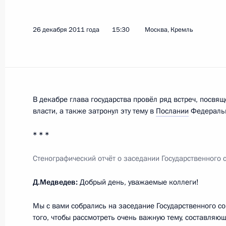
26 декабря 2011 года
15:30
Москва, Кремль
Показа
20 января 2012 года, пятница
Встреча с Главой Палестинской н
В декабре глава государства провёл ряд встреч, посв
Махмудом Аббасом
власти, а также затронул эту тему в
Послании
Федеральн
20 января 2012 года, 13:45
Московская обла
* * *
Стенографический отчёт о заседании Государственного 
19 января 2012 года, четверг
Д.Медведев:
Добрый день, уважаемые коллеги!
Посещение штаб-квартиры Главног
управления
Мы с вами собрались на заседание Государственного с
того, чтобы рассмотреть очень важную тему, составляю
19 января 2012 года, 15:00
Москва