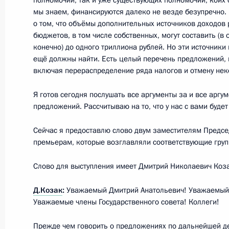
полномочий, так и уже существующих полномочий, коих 
мы знаем, финансируются далеко не везде безупречно.
о том, что объёмы дополнительных источников доходов
31 декабря 2011 года, суббота
бюджетов, в том числе собственных, могут составить (в
конечно) до одного триллиона рублей. Но эти источники
Новогоднее обращение к граждана
ещё должны найти. Есть целый перечень предложений, г
включая перераспределение ряда налогов и отмену нек
31 декабря 2011 года, 23:55
Москва
Я готов сегодня послушать все аргументы за и все аргу
предложений. Рассчитываю на то, что у нас с вами буде
29 декабря 2011 года, четверг
Сейчас я предоставлю слово двум заместителям Предсе
Дмитрий Медведев вручил государ
премьерам, которые возглавляли соответствующие груп
заслуженным российским хоккеист
Слово для выступления имеет Дмитрий Николаевич Коза
29 декабря 2011 года, 14:30
Москва, Кремл
Д.Козак
:
Уважаемый Дмитрий Анатольевич! Уважаемый
Уважаемые члены Государственного совета! Коллеги!
В Кремле вручены государственные
Прежде чем говорить о предложениях по дальнейшей д