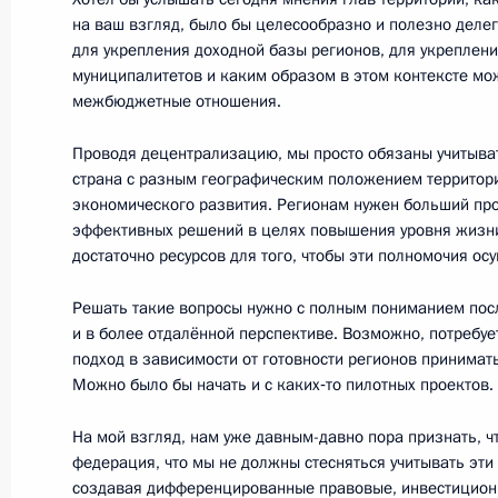
17 января 2012 года, 13:30
Московская обла
на ваш взгляд, было бы целесообразно и полезно делег
для укрепления доходной базы регионов, для укреплен
муниципалитетов и каким образом в этом контексте мо
межбюджетные отношения.
16 января 2012 года, понедельник
Проводя децентрализацию, мы просто обязаны учитывать
Заседание президиума Государстве
страна с разным географическим положением территори
государственных гарантий защиты 
экономического развития. Регионам нужен больший пр
эффективных решений в целях повышения уровня жизни
16 января 2012 года, 19:00
Саранск
достаточно ресурсов для того, чтобы эти полномочия ос
Решать такие вопросы нужно с полным пониманием посл
Рабочая встреча с Главой Республ
и в более отдалённой перспективе. Возможно, потребу
подход в зависимости от готовности регионов принима
Меркушкиным
Можно было бы начать и с каких‑то пилотных проектов.
16 января 2012 года, 16:00
Саранск
На мой взгляд, нам уже давным-давно пора признать, ч
федерация, что мы не должны стесняться учитывать эти
создавая дифференцированные правовые, инвестиционн