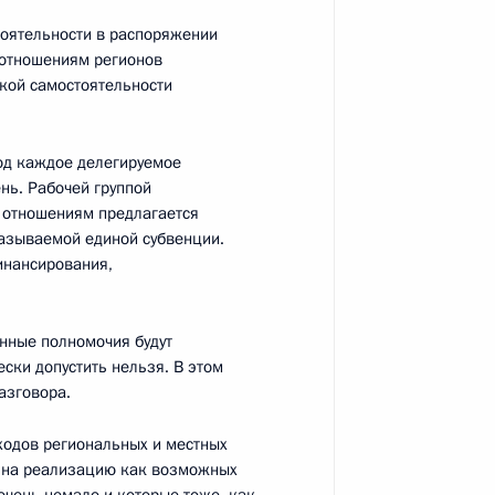
тоятельности в распоряжении
сть, Горки
 отношениям регионов
акой самостоятельности
од каждое делегируемое
нь. Рабочей группой
Сергеем Собяниным
1
 отношениям предлагается
называемой единой субвенции.
сть, Горки
инансирования,
анные полномочия будут
ски допустить нельзя. В этом
граммы строительства
азговора.
4
ходов региональных и местных
ляна
м на реализацию как возможных