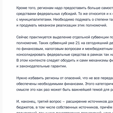
Алексеем Миллером
Кроме того, регионам надо предоставить больше самос
11 января 2012 года, 15:30
Московская обла
средствами федеральных субсидий. То же относится и к
с муниципалитетами. Необходимо подумать о степени т
и продумать механизм реализации этих полномочий.
10 января 2012 года, вторник
Сейчас практикуется выделение отдельной субвенции п
полномочие. Таких субвенций уже 21 на сегодняшний де
Рабочая встреча с мэром Москвы 
по финансовым, налоговым вопросам и межбюджетным
консолидировать федеральные средства в рамках так 
10 января 2012 года, 16:30
Московская обла
В этом контексте следует обсудить и сами механизмы ф
и законодательные гарантии.
Нужно избавить регионы от опасений, что не все перед
5 января 2012 года, четверг
обеспечены необходимыми финансами. Этого категориче
Совещание о ходе выполнения про
смысле это как раз может быть важнейшей темой для р
олимпийских объектов
И, наконец, третий вопрос – расширение источников до
5 января 2012 года, 17:00
Сочи, Красная По
бюджетов, в том числе собственных источников, причё