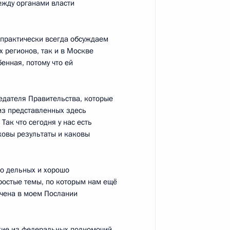
ежду органами власти
и практически всегда обсуждаем
 регионов, так и в Москве
енная, потому что ей
росам
5
4м
сть, Горки
едателя Правительства, которые
из представленных здесь
Так что сегодня у нас есть
омитета России
4
4м
ковы результаты и каковы
го дельных и хорошо
ростые темы, по которым нам ещё
учена в моем Послании
 Тарьей Халонен
4
акие из федеральных полномочий,