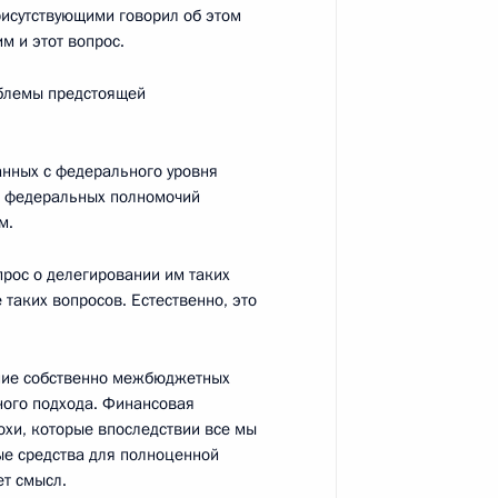
рисутствующими говорил об этом
м и этот вопрос.
атуры и представителями
4
6м
общества
облемы предстоящей
сть, Горки
анных с федерального уровня
х федеральных полномочий
м.
ие с руководством ряда
3
прос о делегировании им таких
таких вопросов. Естественно, это
сть, Горки
ание собственно межбюджетных
ного подхода. Финансовая
охи, которые впоследствии все мы
ые средства для полноценной
ет смысл.
я компании «Газпром»
1