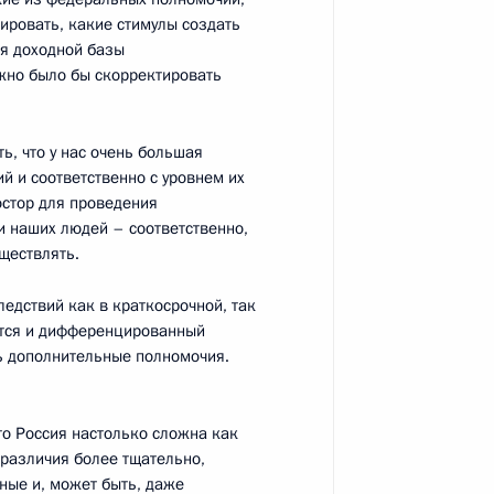
сть, Горки
ировать, какие стимулы создать
ия доходной базы
жно было бы скорректировать
, что у нас очень большая
нного совета об усилении
5
20м
й и соответственно с уровнем их
прав потребителей
остор для проведения
 наших людей – соответственно,
уществлять.
едствий как в краткосрочной, так
ики Мордовии Николаем
ется и дифференцированный
1
ть дополнительные полномочия.
то Россия настолько сложна как
 различия более тщательно,
ые и, может быть, даже