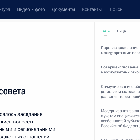
ктура
Видео и фото
Документы
Контакты
Поиск
венный Совет
Совет Безопасности
Комиссии и советы
Темы
Лица
леграммы
Сведения о Президенте
январь, 2012
Перераспределение 
между органами вла
Совершенствование
межбюджетных отно
Встречи с представителями сообществ
Стимулирование дей
совета
региональных власте
Пресс-конференции
развитию территори
Интервью
Модернизация закон
оялось заседание
с учетом специфичес
Статьи
дались вопросы
особенностей субъек
Российской Федерац
ными и региональными
юджетных отношений.