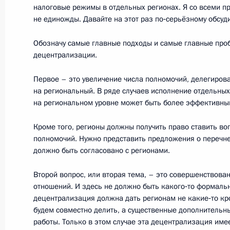
13 января 2012 года, пятница
налоговые режимы в отдельных регионах. Я со всеми п
не единожды. Давайте на этот раз по‑серьёзному обсуди
Встреча с руководством Генпрокур
международного прокурорского со
Обозначу самые главные подходы и самые главные пр
децентрализации.
13 января 2012 года, 14:30
Московская обла
Первое – это увеличение числа полномочий, делегиров
на региональный. В ряде случаев исполнение отдельны
12 января 2012 года, четверг
на региональном уровне может быть более эффективны
Дмитрий Медведев провёл совещан
Кроме того, регионы должны получить право ставить во
российских банков
полномочий. Нужно представить предложения о перечне 
должно быть согласовано с регионами.
12 января 2012 года, 14:30
Московская обла
Второй вопрос, или вторая тема, – это совершенствов
отношений. И здесь не должно быть какого‑то формаль
децентрализация должна дать регионам не какие‑то кр
11 января 2012 года, среда
будем совместно делить, а существенные дополнительн
работы. Только в этом случае эта децентрализация име
Встреча с председателем правлени