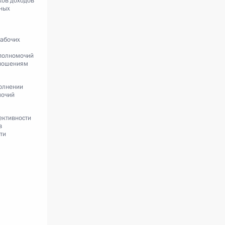
ков доходов
тных
рабочих
полномочий
ношениям
олнении
мочий
ективности
в
ти