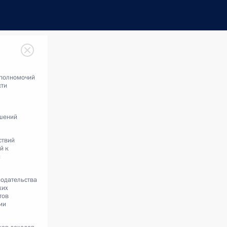
полномочий
сти
шений
ствий
й к
й
одательства
ких
тов
ии