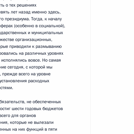
ть о тех решениях
вять лет назад именно здесь,
ь
го президиума. Тогда, к началу
сферах (особенно в социальной),
сударственных и муниципальных
ожестве организационных,
торые приводили к размыванию
ителем Председателя
1
ировались на различных уровнях
 исполнялись вовсе. Но самая
ние сегодня, с которой мы
асть, Горки
, прежде всего на уровне
установления расходных
стями.
зидента, председателем
1
бязательств, не обеспеченных
общества и правам человека
достиг шести годовых бюджетов
всего для органов
ения, которые не вылезали
асть, Горки
енных на них функций в пяти