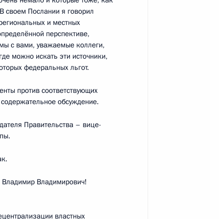
очень немало и которые тоже, как
 В своем Послании я говорил
 региональных и местных
 определённой перспективе,
 мы с вами, уважаемые коллеги,
м России
1
8м
де можно искать эти источники,
оторых федеральных льгот.
менты против соответствующих
т содержательное обсуждение.
дателя Правительства – вице-
ственные награды
11
14м
пы.
ам
к.
ь
 Владимир Владимирович!
 награды Российской
10
11м
ецентрализации властных