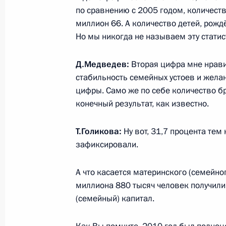
по сравнению с 2005 годом, количест
миллион 66. А количество детей, рожд
14 июля 2011 года, четверг
Но мы никогда не называем эту статис
Встреча с представителями малого
Д.Медведев:
Вторая цифра мне нрави
14 июля 2011 года, 14:15
Москва, Кремль
стабильность семейных устоев и желан
цифры. Само же по себе количество бр
конечный результат, как известно.
Дмитрий Медведев принял верител
Т.Голикова:
Ну вот, 31,7 процента тем
послов
зафиксировали.
14 июля 2011 года, 13:30
Москва, Кремль
А что касается материнского (семейно
миллиона 880 тысяч человек получили
13 июля 2011 года, среда
(семейный) капитал.
Встреча с Президентом Швейцари