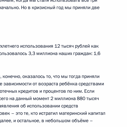
енным, когда мы стали использовать все три
ачально. Но в кризисный год мы приняли две
ских партий, представленных
4
хлетнего использования 12 тысяч рублей как
пользовалось 3,3 миллиона наших граждан: 1,6
ть, Горки
 конечно, оказалось то, что мы тогда приняли
е зависимости от возраста ребёнка средствами
м Сергеем Ивановым
1
12м
отечных кредитов и процентов по ним. Если
 Сердюковым
всего на данный момент 2 миллиона 880 тысяч
заявления об использовании средств
ть, Горки
овек – это те, кто истратил материнский капитал
далее, и остальное, в небольшом объёме –