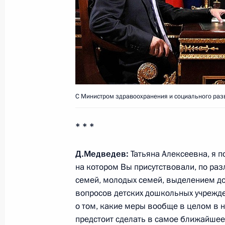
Российско-германский Форум обще
диалог»
19 июля 2011 года, 13:00
Ганновер
Рабочая встреча с Министром внут
С Министром здравоохранения и социального разв
Нургалиевым
19 июля 2011 года, 08:30
Московская облас
* * *
Д.Медведев:
Татьяна Алексеевна, я 
18 июля 2011 года, понедельн
на котором Вы присутствовали, по ра
семей, молодых семей, выделением д
Рабочая встреча с вице-премьеро
вопросов детских дошкольных учрежде
представителем Президента в СКФ
о том, какие меры вообще в целом в н
18 июля 2011 года, 16:15
Московская облас
предстоит сделать в самое ближайшее 