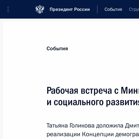
Президент России
События
Стру
Президент
Администрация
Государст
Новости
Стенограммы
Поездки
Те
События
Рубрикация материалов
Все материалы
Рабочая встреча с Ми
Послания Федеральному Собранию
и социального развити
Заявления по важнейшим вопросам
Совещания, заседания, рабочие встречи
Татьяна Голикова доложила Дм
Речи и обращения
реализации Концепции демогра