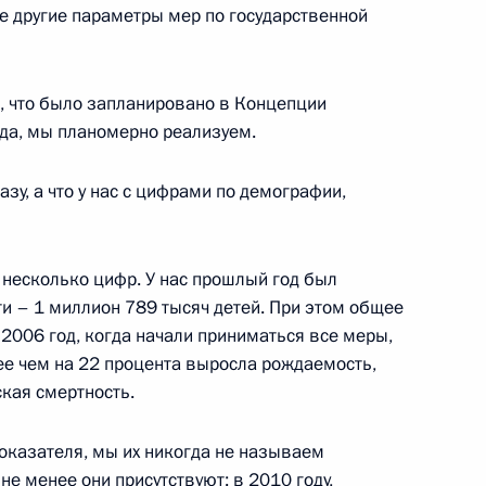
е другие параметры мер по государственной
Б Александром Бортниковым
1
, что было запланировано в Концепции
ть, Горки
да, мы планомерно реализуем.
зу, а что у нас с цифрами по демографии,
дованию причин крушения
1
9м
 несколько цифр. У нас прошлый год был
и – 1 миллион 789 тысяч детей. При этом общее
ть, Горки
 2006 год, когда начали приниматься все меры,
ее чем на 22 процента выросла рождаемость,
кая смертность.
довии Николаем Меркушкиным
1
оказателя, мы их никогда не называем
ть, Горки
не менее они присутствуют: в 2010 году,