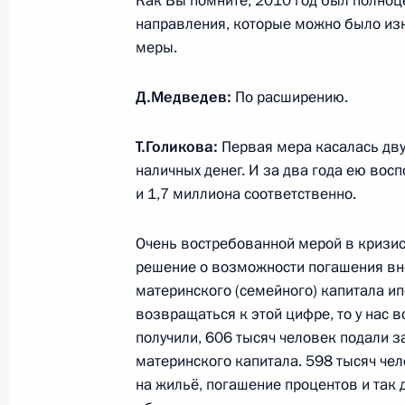
Как Вы помните, 2010 год был полноц
13 июля 2011 года, 14:30
Коломна
направления, которые можно было изн
меры.
Д.Медведев:
По расширению.
12 июля 2011 года, вторник
Встреча с руководителями политиче
Т.Голикова:
Первая мера касалась дву
в Государственной Думе
наличных денег. И за два года ею вос
и 1,7 миллиона соответственно.
12 июля 2011 года, 15:30
Московская облас
Очень востребованной мерой в кризис,
решение о возможности погашения вн
Рабочая встреча с вице-премьеро
материнского (семейного) капитала ип
и Министром обороны Анатолием
возвращаться к этой цифре, то у нас 
получили, 606 тысяч человек подали 
12 июля 2011 года, 15:00
Московская облас
материнского капитала. 598 тысяч чел
на жильё, погашение процентов и так 