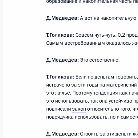
образование и накопительная часть пе
11 июля 2011 года, понедельн
Рабочая встреча с мэром Москвы 
Д.Медведев:
А вот на накопительную 
и губернатором Московской облас
Т.Голикова:
Совсем чуть-чуть. 0,2 про
11 июля 2011 года, 18:00
Московская облас
Самым востребованным оказалось жи
Д.Медведев:
Это естественно.
Встреча с представителями крупных
компаний
Т.Голикова:
Если по деньгам говорить
11 июля 2011 года, 15:00
Московская облас
истрачено за эти годы на материнский
это жильё. Поэтому тенденция как нач
это использовать, так она устойчиво 
подписали
закон
относительно того, ч
12 июля в России – День траура по
подрядчика использовать, но и самосто
катастрофы теплохода «Булгария»
11 июля 2011 года, 14:00
Московская облас
Д.Медведев:
Строить за эти деньги ж