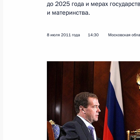
до 2025 года и мерах государст
и материнства.
Показа
8 июля 2011 года
14:30
Московская обла
19 июля 2011 года, вторник
Пресс-конференция по итогам росс
межгосударственных консультаций
19 июля 2011 года, 16:00
Ганновер
Российско-германские межгосударс
19 июля 2011 года, 15:00
Ганновер