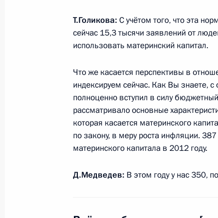
Т.Голикова:
С учётом того, что эта но
8 июля 2011 года, пятница
сейчас 15,3 тысячи заявлений от люде
использовать материнский капитал.
В День семьи, любви и верности Д
приехали в Муром
Что же касается перспективы в отноше
индексируем сейчас. Как Вы знаете, 
8 июля 2011 года, 22:00
полноценно вступил в силу бюджетный
рассматривало основные характеристик
которая касается материнского капита
Рабочая встреча с Министром здр
по закону, в меру роста инфляции. 38
развития Татьяной Голиковой
материнского капитала в 2012 году.
8 июля 2011 года, 14:30
Московская область
Д.Медведев:
В этом году у нас 350, п
7 июля 2011 года, четверг