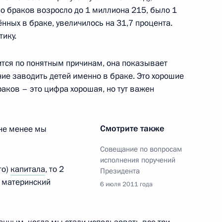
во браков возросло до 1 миллиона 215, было 1
ённых в браке, увеличилось на 31,7 процента.
тику.
 бизнеса Пензенской области
5
тся по понятным причинам, она показывает
ие заводить детей именно в браке. Это хорошие
аков – это цифра хорошая, но тут важен
ьные грамоты одиннадцати
12
8м
Смотрите также
 не менее мы
Совещание по вопросам
исполнения поручений
го)
капитала
, то 2
Президента
 материнский
6 июля 2011 года
и Мишлин Кальми-Ре
14