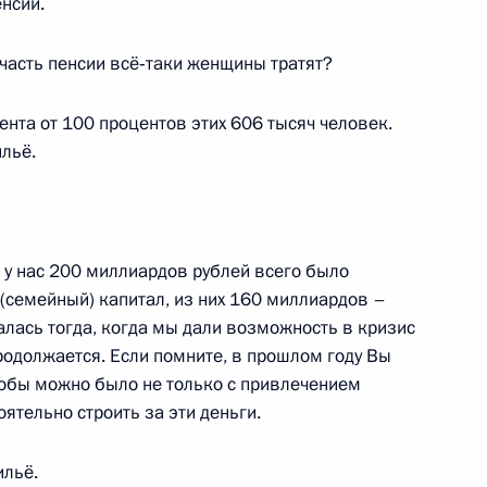
нсии.
ик
Сергеем Собяниным
часть пенсии всё‑таки женщины тратят?
1
ти Борисом Громовым
цента от 100 процентов этих 606 тысяч человек.
ть, Горки
льё.
 частных и государственных
4
7м
, у нас 200 миллиардов рублей всего было
ть, Горки
 (семейный) капитал, из них 160 миллиардов –
алась тогда, когда мы дали возможность в кризис
продолжается. Если помните, в прошлом году Вы
тобы можно было не только с привлечением
 погибшим в результате
4
16м
ятельно строить за эти деньги.
ть, Горки
ильё.