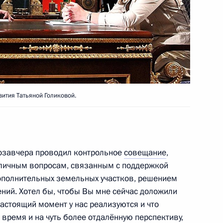
ственности «Петербургский
3
6м
ренних дел Рашидом
1
ития Татьяной Голиковой.
ть, Горки
позавчера проводил контрольное
совещание
,
ик
зличным вопросам, связанным с поддержкой
ополнительных земельных участков, решением
м, полномочным
1
ний. Хотел бы, чтобы Вы мне сейчас доложили
О Александром Хлопониным
астоящий момент у нас реализуются и что
ть, Горки
время и на чуть более отдалённую перспективу,