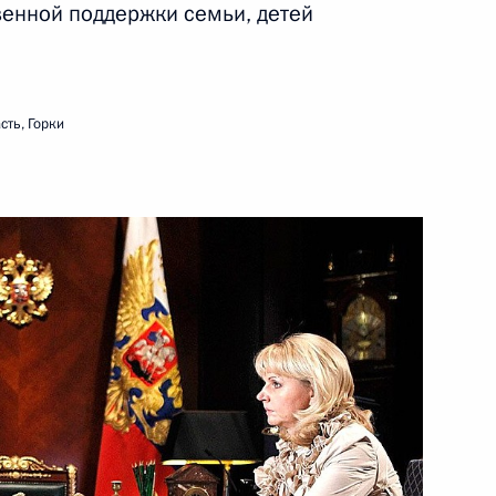
венной поддержки семьи, детей
ть следующие материалы
сть, Горки
ийско-германских
1
24м
твенные консультации
10