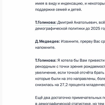
имея в виду и индексацию, и некоторы
поддержке семей и детей.
Рабочая встреча с директором ФС
Т.Голикова:
Дмитрий Анатольевич, всё
18 июля 2011 года, 15:00
Московская облас
демографической политики до 2025 го
Д.Медведев:
Извините, прерву Вас сра
15 июля 2011 года, пятница
напомните.
Специальное совещание по рассле
Т.Голикова:
Я хотела бы Вам привести
теплохода «Булгария»
рекордным с точки зрения рождаемост
15 июля 2011 года, 15:00
Московская облас
увеличение, если точкой отсчёта брать
которые были на это направлены, бол
снизилась на 27,2 процента младенчес
Встреча с Главой Республики Мор
Ещё два достаточно примечательных п
15 июля 2011 года, 14:00
Московская облас
в демографической статистике, но тем 