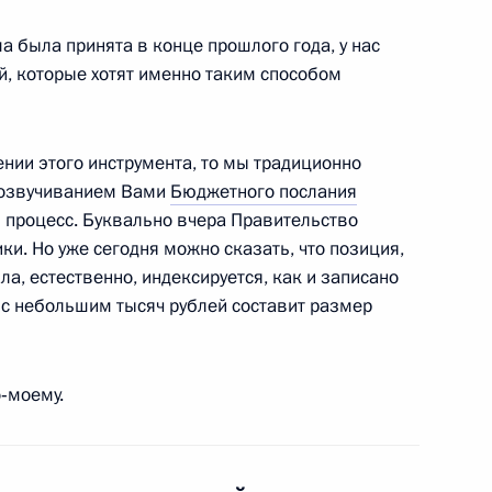
рма была принята в конце прошлого года, у нас
й, которые хотят именно таким способом
митрий и Светлана Медведевы
12
нии этого инструмента, то мы традиционно
с озвучиванием Вами
Бюджетного послания
 процесс. Буквально вчера Правительство
и. Но уже сегодня можно сказать, что позиция,
ла, естественно, индексируется, как и записано
авоохранения и социального
1
7 с небольшим тысяч рублей составит размер
, Горки
о‑моему.