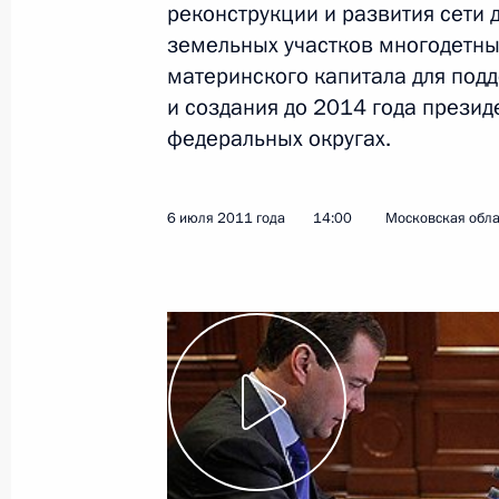
реконструкции и развития сети
Утверждены приоритетные направле
земельных участков многодетны
технологий и техники в Российско
материнского капитала для под
и создания до 2014 года презид
7 июля 2011 года, 10:30
федеральных округах.
Кадровые изменения в органах вну
6 июля 2011 года
14:00
Московская обла
7 июля 2011 года, 09:20
6 июля 2011 года, среда
Телефонный разговор с Президент
Элбэгдоржем
6 июля 2011 года, 18:00