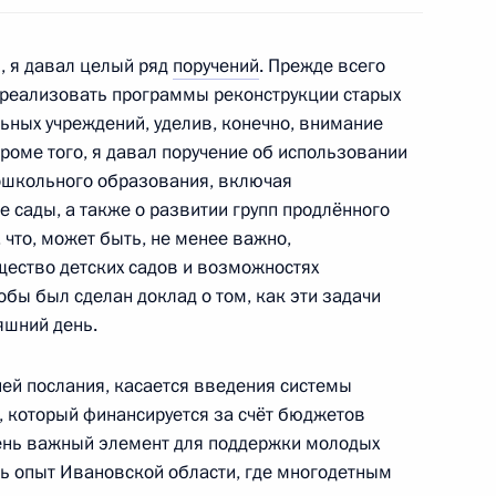
ю, я давал целый ряд
поручений
. Прежде всего
фтиями России
3
9м
 реализовать программы реконструкции старых
ьных учреждений, уделив, конечно, внимание
роме того, я давал поручение об использовании
ошкольного образования, включая
 сады, а также о развитии групп продлённого
резидентом Кабардино-
1
что, может быть, не менее важно,
ущество детских садов и возможностях
обы был сделан доклад о том, как эти задачи
яшний день.
ией послания, касается введения системы
ажданского общества
2
6м
, который финансируется за счёт бюджетов
очень важный элемент для поддержки молодых
ть опыт Ивановской области, где многодетным