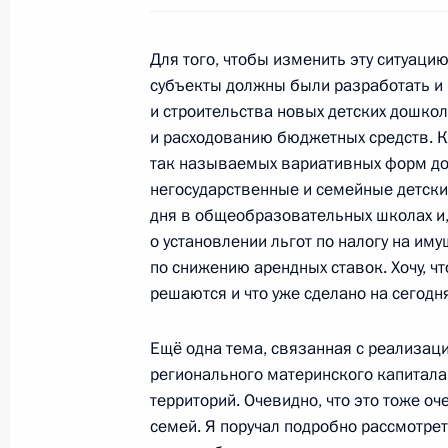
5 июля 2011 года, вторник
Для того, чтобы изменить эту ситуаци
Дмитрий Медведев встретился с му
субъекты должны были разработать и
5 июля 2011 года, 19:00
Нальчик
и строительства новых детских дошкол
и расходованию бюджетных средств. К
так называемых вариативных форм д
негосударственные и семейные детские
Дмитрий Медведев встретился с П
дня в общеобразовательных школах и, 
Балкарии Арсеном Каноковым
о установлении льгот по налогу на им
5 июля 2011 года, 18:30
Нальчик
по снижению арендных ставок. Хочу, чт
решаются и что уже сделано на сегодн
Ещё одна тема, связанная с реализац
Заседание Совета по развитию гр
регионального материнского капитала
и правам человека
территорий. Очевидно, что это тоже 
5 июля 2011 года, 15:45
Нальчик
семей. Я поручал подробно рассмотре