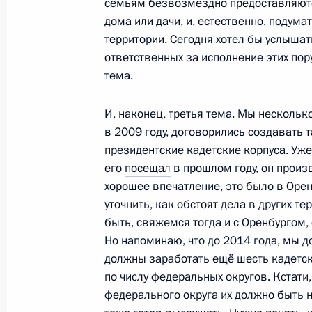
семьям безвозмездно предоставляютс
дома или дачи, и, естественно, подумат
13 июля состоится встреча Дмитри
территории. Сегодня хотел бы услышат
Швейцарии Мишлин Кальми-Ре
ответственных за исполнение этих пор
тема.
5 июля 2011 года, 14:00
И, наконец, третья тема. Мы несколько
в 2009 году, договорились создавать
4 июля 2011 года, понедельник
президентские кадетские корпуса. Уже
его
посещал
в прошлом году, он произ
Дмитрий Медведев встретился с уч
хорошее впечатление, это было в Орен
Россия – НАТО
уточнить, как обстоят дела в других те
4 июля 2011 года, 17:00
Сочи
быть, свяжемся тогда и с Оренбургом, 
Но напоминаю, что до 2014 года, мы д
должны заработать ещё шесть кадетск
по числу федеральных округов. Кстати
Поздравление Бараку Обаме с на
федерального округа их должно быть н
США – Днём независимости