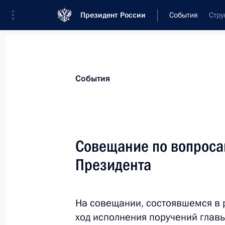
Президент России
События
Стру
Президент
Администрация
Государст
Новости
Стенограммы
Поездки
Те
События
Показа
Совещание по вопроса
Президента
Встреча с участниками Всероссийс
образовательного форума «Селиге
7 июля 2011 года, 14:00
Московская область
На совещании, состоявшемся в
ход исполнения поручений главы