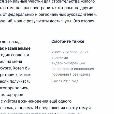
я земельные участки для строительства жилого
ь о том, как распространить этот опыт на другие
я Медведева с Президентом
ь от федеральных и региональных руководителей,
учений, какие результаты достигнуты. Это вторая
Смотрите также
 лет назад,
 так называемые
Участники совещания
 один создан, я
в режиме
вёл на меня
видеоконференции
астниками заседания Совета
5
3м
бурге. Хотел бы
по вопросам исполнения
рриториях, может
поручений Президента
если получится.
6 июля 2011 года
оговаривались,
их корпусов,
, с учётом возникновения ещё одного
циональным праздником
е семь, а восемь. И предложения на эту тему я