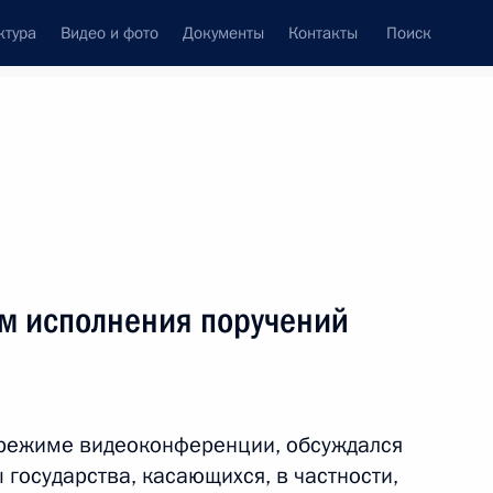
ктура
Видео и фото
Документы
Контакты
Поиск
венный Совет
Совет Безопасности
Комиссии и советы
леграммы
Сведения о Президенте
июль, 2011
ть следующие материалы
м исполнения поручений
кого молодёжного
8
р»
, Горки
 режиме видеоконференции, обсуждался
 государства, касающихся, в частности,