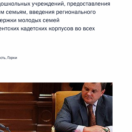
 дошкольных учреждений, предоставления
ния развития науки,
м семьям, введения регионального
й Федерации
держки молодых семей
ентских кадетских корпусов во всех
тренних дел
сть, Горки
ом Монголии Цахиагийн