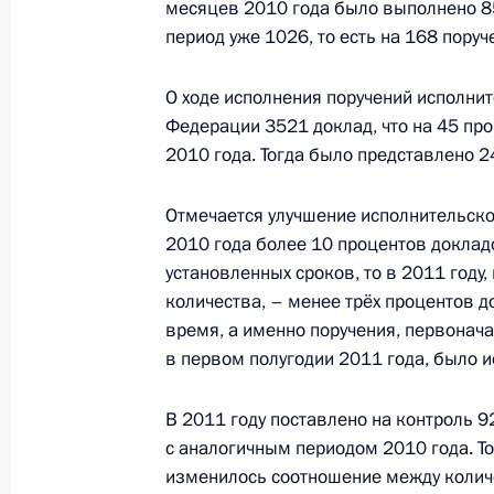
месяцев 2010 года было выполнено 85
период уже 1026, то есть на 168 пору
1 июля 2011 года, пятница
О ходе исполнения поручений исполни
Федерации 3521 доклад, что на 45 пр
Поздравление Премьер-министру и
2010 года. Тогда было представлено 2
с национальным праздником
1 июля 2011 года, 14:45
Отмечается улучшение исполнительской
2010 года более 10 процентов докла
установленных сроков, то в 2011 году
количества, – менее трёх процентов д
Послание Президенту Черногории 
время, а именно поручения, первонач
1 июля 2011 года, 13:00
в первом полугодии 2011 года, было 
В 2011 году поставлено на контроль 9
Подписан перечень поручений по и
с аналогичным периодом 2010 года. То
международного экономического 
изменилось соотношение между колич