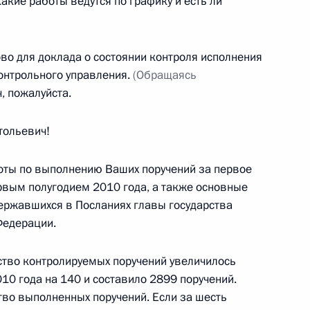
акие работы ведутся по графику и есть ли
во для доклада о состоянии контроля исполнения
онтрольного управления.
(Обращаясь
кобом Зумой
2
, пожалуйста.
ольевич!
оты по выполнению Ваших поручений за первое
ервым полугодием 2010 года, а также основные
том ЮАР Джейкобом Зумой
ержавшихся в Посланиях главы государства
Федерации.
ство контролируемых поручений увеличилось
10 года на 140 и составило 2899 поручений.
электроэнергии Белоруссии
тво выполненных поручений. Если за шесть