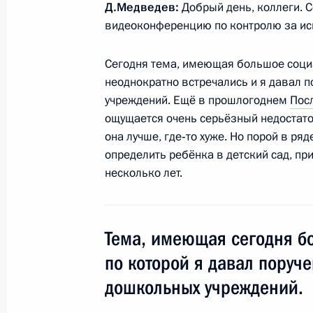
Д.Медведев:
Добрый день, коллеги. 
Телефонный разговор с Президент
видеоконференцию по контролю за ис
Назарбаевым
6 июля 2011 года, 11:30
Сегодня тема, имеющая большое социа
неоднократно встречались и я давал 
учреждений. Ещё в прошлогоднем
Пос
ощущается очень серьёзный недостаток
Указ «Об освобождении от должнос
она лучше, где‑то хуже. Но порой в ря
внутренних дел Российской Федера
определить ребёнка в детский сад, пр
6 июля 2011 года, 11:10
несколько лет.
Перечень поручений по итогам со
Тема, имеющая сегодня б
подготовки к проведению «Недели 
по которой я давал поруче
6 июля 2011 года, 09:50
дошкольных учреждений.