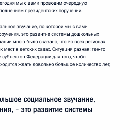
Сегодня мы с вами проводим очередную
ом Казахстана Нурсултаном
полнением президентских поручений.
льное звучание, по которой мы с вами
поручения, это развитие системы дошкольных
лании
мною было сказано, что во всех регионах
 мест в детских садах. Ситуация разная: где‑то
ти сотрудников органов
де субъектов Федерации для того, чтобы
ции»
иходится ждать довольно большое количество лет,
вещания по вопросам
ольшое социальное звучание,
саммита АТЭС»
ния, – это развитие системы