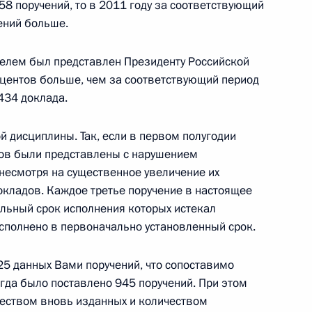
8 поручений, то в 2011 году за соответствующий
чений больше.
телем был представлен Президенту Российской
оцентов больше, чем за соответствующий период
 Генерал-губернатору Канады
434 доклада.
 дисциплины. Так, если в первом полугодии
дов были представлены с нарушением
, несмотря на существенное увеличение их
окладов. Каждое третье поручение в настоящее
Филипу Вуяновичу
альный срок исполнения которых истекал
исполнено в первоначально установленный срок.
25 данных Вами поручений, что сопоставимо
тогам Петербургского
гда было поставлено 945 поручений. При этом
форума
еством вновь изданных и количеством