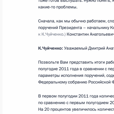
тоже готов выслушать. Нужно понять, к
4 июля 2011 года, 16:15
какие‑то проблемы.
Сначала, как мы обычно работаем, сло
поручений Президента – начальнику К
Встреча с Президентом ЮАР Джей
к К.Чуйченко.)
Константин Анатольевич
4 июля 2011 года, 14:15
Сочи
К.Чуйченко:
Уважаемый Дмитрий Анат
2 июля 2011 года, суббота
Позвольте Вам представить итоги раб
полугодие 2011 года в сравнении с п
Телефонный разговор с Президен
параметры исполнения поручений, сод
2 июля 2011 года, 20:00
Федеральному собранию Российской 
В первом полугодии 2011 года количе
по сравнению с первым полугодием 20
Указание о возобновлении подачи 
На 20 процентов увеличилось количес
2 июля 2011 года, 13:00