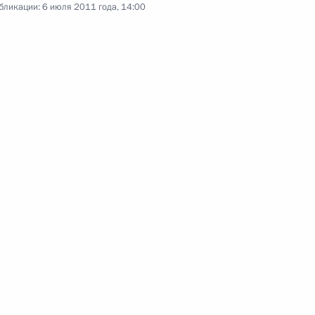
бликации:
6 июля 2011 года, 14:00
фтиями России
3
9м
резидентом Кабардино-
1
ажданского общества
2
6м