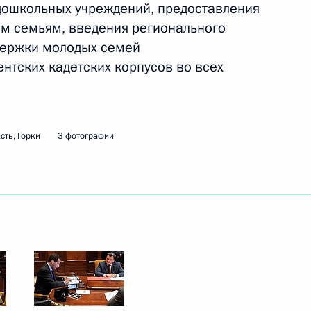
 дошкольных учреждений, предоставления
м семьям, введения регионального
держки молодых семей
 Совета Безопасности
4
ентских кадетских корпусов во всех
, Горки
сть, Горки
3 фотографии
ми Дмитрием Козаком
1
, Горки
я поручений Президента
3
4м
, Горки