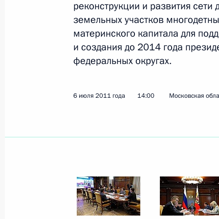
реконструкции и развития сети
земельных участков многодетны
материнского капитала для под
Совещание с постоянными членами
и создания до 2014 года презид
6 июля 2011 года, 17:30
Московская область
федеральных округах.
6 июля 2011 года
14:00
Московская обла
Рабочая встреча с вице-премьера
и Александром Хлопониным
6 июля 2011 года, 16:00
Московская область
Совещание по вопросам исполнени
6 июля 2011 года, 14:00
Московская область