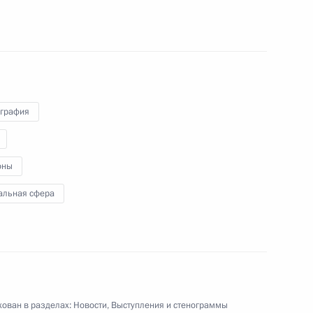
ом Казахстана Нурсултаном
графия
ти сотрудников органов
ции»
оны
альная сфера
вещания по вопросам
саммита АТЭС»
ован в разделах:
Новости
,
Выступления и стенограммы