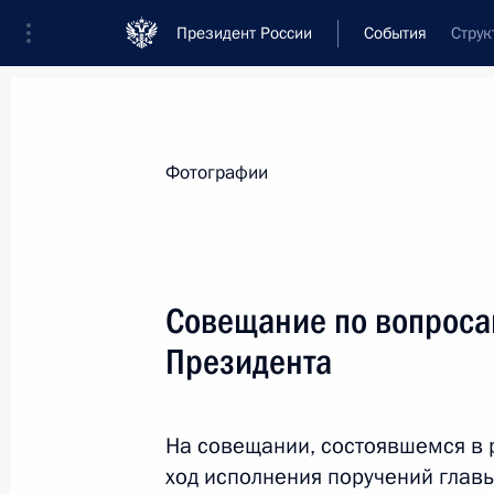
Президент России
События
Струк
Президент
Администрация
Государст
Новости
Стенограммы
Поездки
Те
Фотографии
Показа
Совещание по вопроса
Президента
6 июля 2011 года, среда
Телефонный разговор с Президент
Элбэгдоржем
На совещании, состоявшемся в
ход исполнения поручений главы
6 июля 2011 года, 18:00