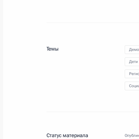
Телефонный разговор с Президент
Назарбаевым
6 июля 2011 года, 11:30
Темы
Демо
Указ «Об освобождении от должнос
Дети
внутренних дел Российской Федера
Реги
6 июля 2011 года, 11:10
Соци
Перечень поручений по итогам со
подготовки к проведению «Недели 
6 июля 2011 года, 09:50
Статус материала
Опублик