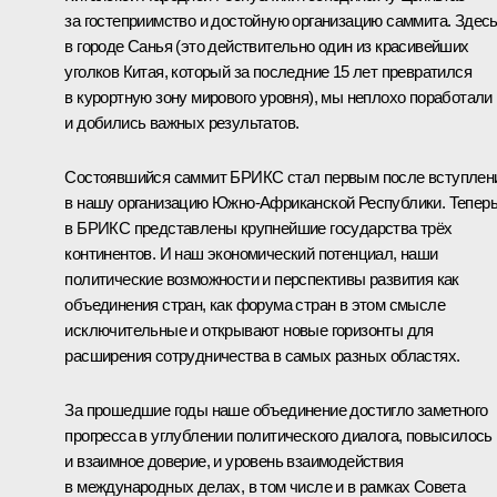
за гостеприимство и достойную организацию саммита. Здесь
в городе Санья (это действительно один из красивейших
уголков Китая, который за последние 15 лет превратился
в курортную зону мирового уровня), мы неплохо поработали
и добились важных результатов.
Состоявшийся саммит БРИКС стал первым после вступлен
в нашу организацию Южно-Африканской Республики. Тепер
в БРИКС представлены крупнейшие государства трёх
континентов. И наш экономический потенциал, наши
политические возможности и перспективы развития как
объединения стран, как форума стран в этом смысле
исключительные и открывают новые горизонты для
расширения сотрудничества в самых разных областях.
За прошедшие годы наше объединение достигло заметного
прогресса в углублении политического диалога, повысилось
и взаимное доверие, и уровень взаимодействия
в международных делах, в том числе и в рамках Совета