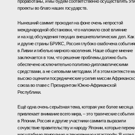
проработаны, и мы будем соответственно осуществлять эт
проекты во благо наших государств.
Нынешний саммит проходил на фоне очень непростой
международной обстановки, что наложило своё влияние
и на ход обсуждения текущих внешнеполитических дел. Как
и другие страны БРИКС, Россия глубоко озабочена событи
в Ливии и гибелью мирного населения. Наше общее мнение
заключается в том, что решение проблемы должно быть
обеспечено исключительно политико-дипломатическими
средствами, а не силовыми методами. И в этом контексте м
высоко оценили посреднические усилия миссии Африканско
союза во главе с Президентом Южно-Африканской
Республики.
Ещё одна очень серьёзная тема, которая уже более месяца
привлекает внимание всего мира, – это трагические события
в Японии. Россия и другие участники саммита выразили
сочувствие правительству и народу Японии, которые переж
масштабную природную и техногенную катастрофу. Я хотел