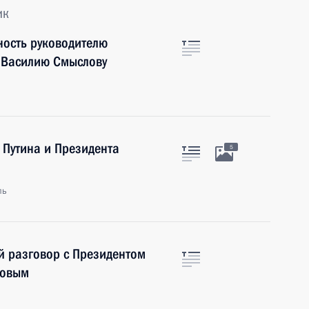
ик
ность руководителю
 Василию Смыслову
 Путина и Президента
5
ль
й разговор с Президентом
зовым