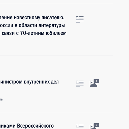
ение известному писателю,
оссии в области литературы
в связи с 70-летним юбилеем
Министром внутренних дел
1
ль
тниками Всероссийского
2