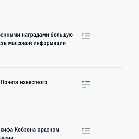
твенными наградами большую
дств массовой информации
 Почета известного
осифа Кобзона орденом
тепени