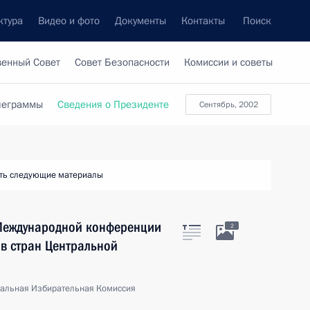
ктура
Видео и фото
Документы
Контакты
Поиск
венный Совет
Совет Безопасности
Комиссии и советы
леграммы
Сведения о Президенте
сентябрь, 2002
ть следующие материалы
 Международной конференции
2
в стран Центральной
ральная Избирательная Комиссия