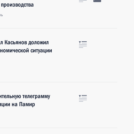
 производства
ль
ил Касьянов доложил
ономической ситуации
ительную телеграмму
иции на Памир