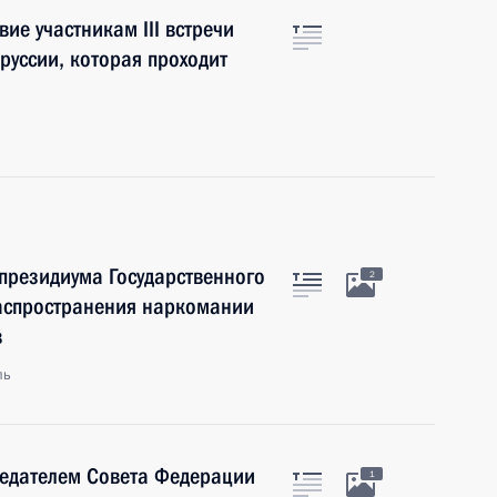
ие участникам III встречи
руссии, которая проходит
президиума Государственного
2
аспространения наркомании
в
ль
седателем Совета Федерации
1