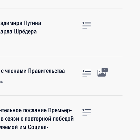
ладимира Путина
харда Шрёдера
 с членами Правительства
1
ль
ительное послание Премьер-
в связи с повторной победой
вляемой им Социал-