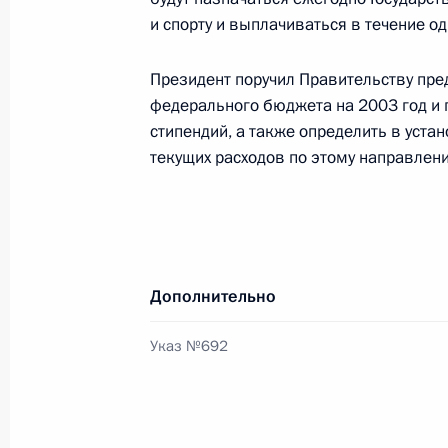
и спорту и выплачиваться в течение од
11 июля 2002 года, 00:00
Президент поручил Правительству пр
федерального бюджета на 2003 год и
Владимир Путин направил соболез
стипендий, а также определить в уст
Фрейндлих по поводу кончины их о
текущих расходов по этому направлен
11 июля 2002 года, 00:00
10 июля 2002 года, среда
Дополнительно
Владимир Путин встретился с гене
Указ №692
Новолипецкого металлургического
Лисиным
10 июля 2002 года, 20:10
Москва, Кремль