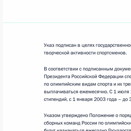
Владимир Путин подписал Федерал
Международной конвенции о борь
терроризма», принятый Госдумой 
и одобренный Советом Федерации
11 июля 2002 года, 00:00
Указ подписан в целях государственн
творческой активности спортсменов.
В соответствии с подписанным докуме
Владимир Путин подписал Федерал
Президента Российской Федерации сп
банке Российской Федерации (Банк
по олимпийским видам спорта и их тре
Госдумой 27 июня 2002 года
выплачиваться ежемесячно. С 1 июля 
11 июля 2002 года, 00:00
стипендий, с 1 января 2003 года – до 
Указом утверждено Положение о поря
Владимир Путин подписал Указ «О 
сборных команд России по олимпийски
будут назначаться ежегодно Государс
при Президенте Российской Федерац