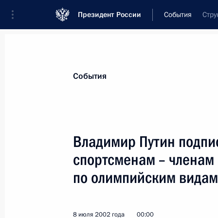
Президент России
События
Стру
Президент
Администрация
Государст
Новости
Стенограммы
Поездки
Те
События
Показа
Владимир Путин подпис
спортсменам – членам
Владимир Путин провел рабочую вс
Юрием Чайкой
по олимпийским видам 
11 июля 2002 года, 13:50
Москва, Кремль
8 июля 2002 года
00:00