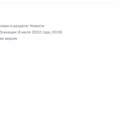
седателем Аграрной партии
1
 Михаилом Лапшиным
ован в разделе:
Новости
бликации:
8 июля 2002 года, 00:00
ая версия
тречу с Министром по делам
1
риным
ьер-министром Баварии,
2
льного союза Германии