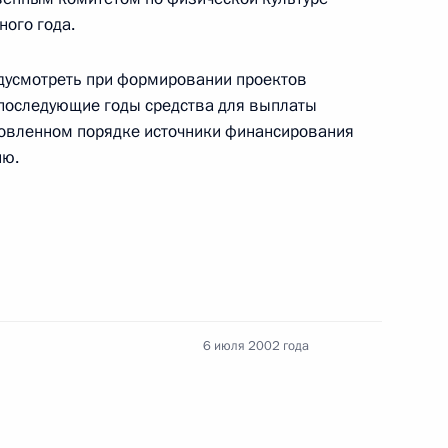
ного года.
едусмотреть при формировании проектов
 последующие годы средства для выплаты
нования Алисе и Ирине
ановленном порядке источники финансирования
тца Бруно Фрейндлиха
ию.
ральным директором
1
 комбината Владимиром
6 июля 2002 года