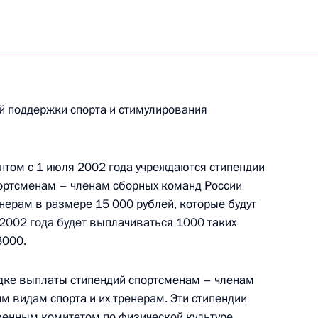
ьный закон «О ратификации
бе с финансированием
14 июня 2002 года
 26 июня 2002 года
ой поддержки спорта и стимулирования
нтом с 1 июля 2002 года учреждаются стипендии
ьный закон «О Центральном
ортсменам – членам сборных команд России
е России)», принятый
нерам в размере 15 000 рублей, которые будут
2002 года будет выплачиваться 1000 таких
3000.
дке выплаты стипендий спортсменам – членам
дополнении состава Совета
м видам спорта и их тренерам. Эти стипендии
твенным комитетом по физической культуре
ии по культуре и искусству»