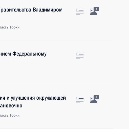
 Правительства Владимиром
1
асть, Горки
анием Федеральному
ния и улучшения окружающей
1
тановочно
асть, Горки