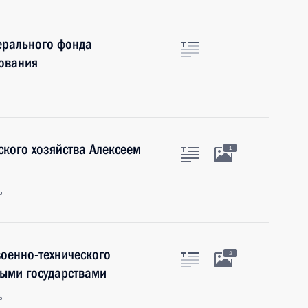
ерального фонда
хования
ского хозяйства Алексеем
1
ь
оенно-технического
2
ными государствами
ь