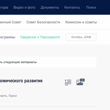
ктура
Видео и фото
Документы
Контакты
Поиск
венный Совет
Совет Безопасности
Комиссии и советы
леграммы
Сведения о Президенте
октябрь, 2008
ть следующие материалы
номического развития
1
асть, Горки