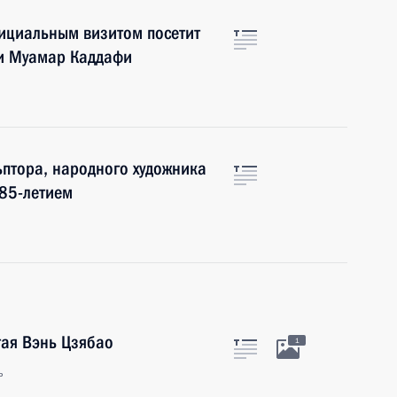
фициальным визитом посетит
ии Муамар Каддафи
птора, народного художника
 85-летием
тая Вэнь Цзябао
1
ь