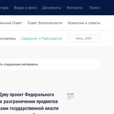
ктура
Видео и фото
Документы
Контакты
Поиск
венный Совет
Совет Безопасности
Комиссии и советы
леграммы
Сведения о Президенте
июнь, 2007
ть следующие материалы
 Думу проект Федерального
 о разграничении предметов
ами государственной власти