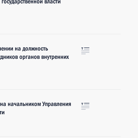
государственной власти
чении на должность
удников органов внутренних
уна начальником Управления
ти