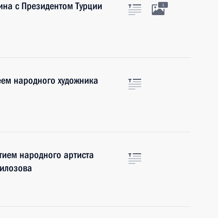
ина с Президентом Турции
1
еем народного художника
тием народного артиста
Филозова