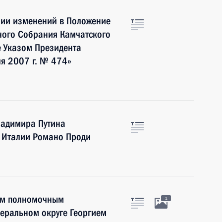
нии изменений в Положение
ного Собрания Камчатского
е Указом Президента
я 2007 г. № 474»
ладимира Путина
в Италии Романо Проди
оим полномочным
1
еральном округе Георгием