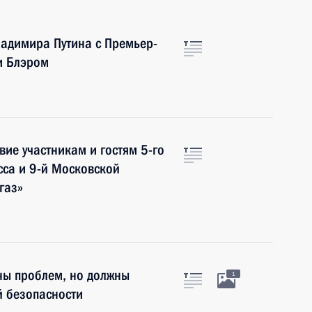
ладимира Путина с Премьер-
и Блэром
вие участникам и гостям 5-го
сса и 9-й Московской
газ»
ны проблем, но должны
1
й безопасности