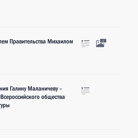
елем Правительства Михаилом
1
ния Галину Маланичеву –
 Всероссийского общества
туры