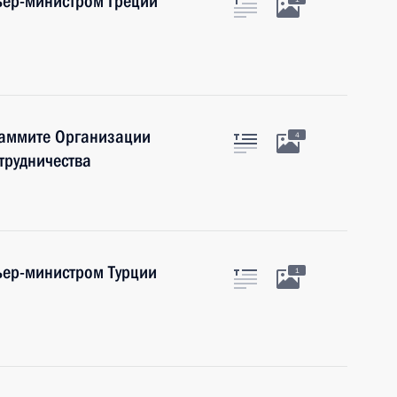
ьер-министром Греции
саммите Организации
4
трудничества
ьер-министром Турции
1