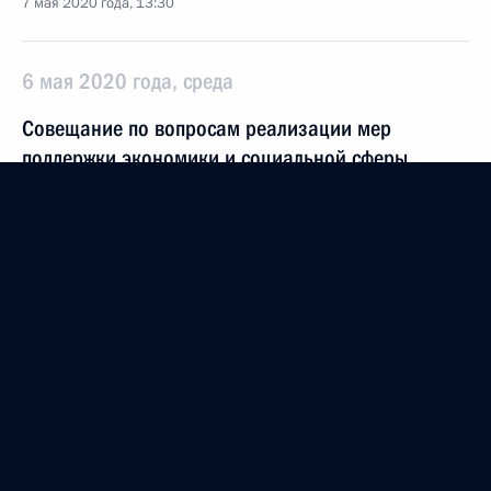
7 мая 2020 года, 13:30
6 мая 2020 года, среда
Совещание по вопросам реализации мер
поддержки экономики и социальной сферы
6 мая 2020 года, 16:35
Московская область, Ново-Огарёво
Встреча с директором Федеральной службы войск
национальной гвардии Виктором Золотовым
6 мая 2020 года, 14:25
Московская область, Ново-Огарёво
5 мая 2020 года, вторник