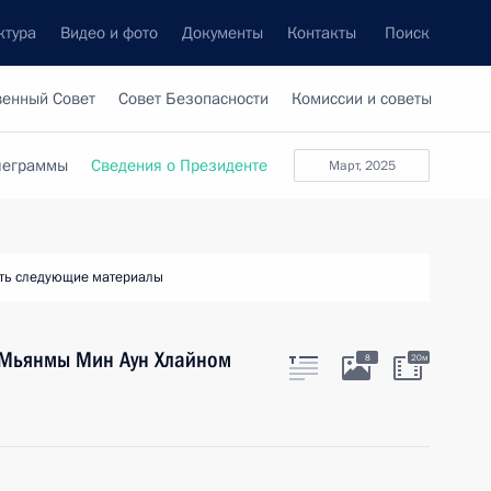
ктура
Видео и фото
Документы
Контакты
Поиск
венный Совет
Совет Безопасности
Комиссии и советы
леграммы
Сведения о Президенте
март, 2025
ть следующие материалы
 Мьянмы Мин Аун Хлайном
8
20м