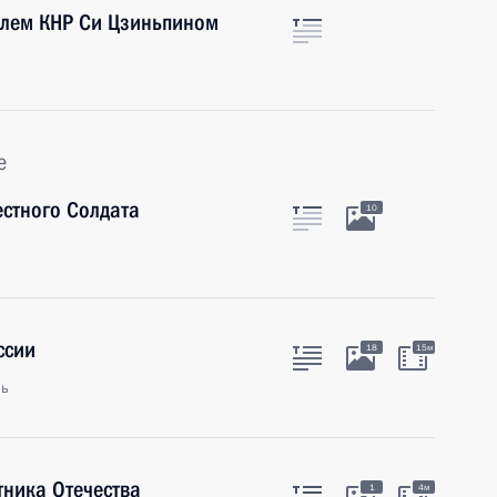
елем КНР Си Цзиньпином
е
стного Солдата
10
ссии
18
15м
ль
тника Отечества
1
4м