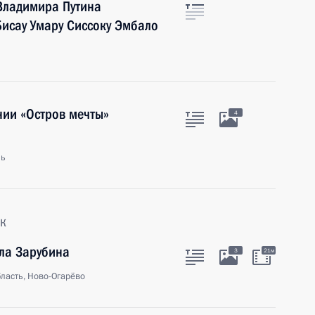
Владимира Путина
Бисау Умару Сиссоку Эмбало
нии «Остров мечты»
4
ль
к
ла Зарубина
3
21м
ласть, Ново-Огарёво