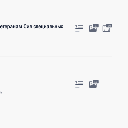
етеранам Сил специальных
1
3м
12
ль