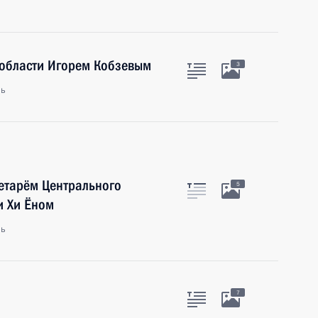
 области Игорем Кобзевым
3
ль
етарём Центрального
5
и Хи Ёном
ль
7