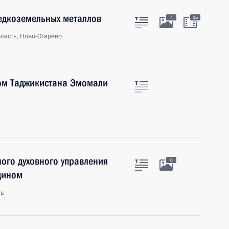
едкоземельных металлов
4
2м
ласть, Ново-Огарёво
ом Таджикистана Эмомали
ного духовного управления
6
дином
ль