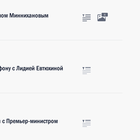
тамом Миннихановым
6
фону с Лидией Евтюхиной
я с Премьер-министром