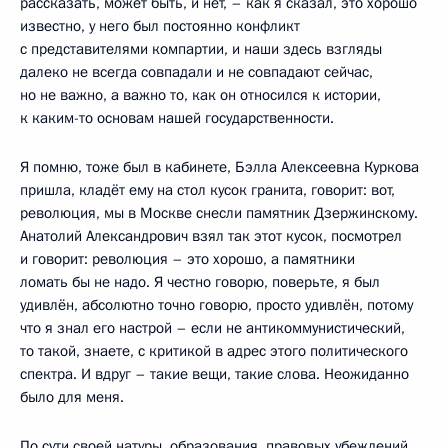
рассказать, может быть, и нет, – как я сказал, это хорошо
известно, у него был постоянно конфликт
с представителями компартии, и наши здесь взгляды
далеко не всегда совпадали и не совпадают сейчас,
но не важно, а важно то, как он относился к истории,
к каким-то основам нашей государственности.
Я помню, тоже был в кабинете, Бэлла Алексеевна Куркова
пришла, кладёт ему на стол кусок гранита, говорит: вот,
революция, мы в Москве снесли памятник Дзержинскому.
Анатолий Александрович взял так этот кусок, посмотрел
и говорит: революция – это хорошо, а памятники
ломать бы не надо. Я честно говорю, поверьте, я был
удивлён, абсолютно точно говорю, просто удивлён, потому
что я знал его настрой – если не антикоммунистический,
то такой, знаете, с критикой в адрес этого политического
спектра. И вдруг – такие вещи, такие слова. Неожиданно
было для меня.
По сути своей натуры, образования, правовых убеждений