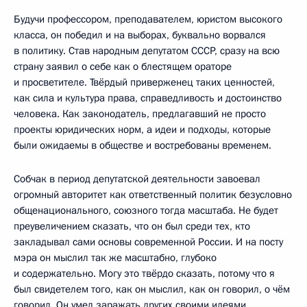
Будучи профессором, преподавателем, юристом высокого
класса, он победил и на выборах, буквально ворвался
в политику. Став народным депутатом СССР, сразу на всю
страну заявил о себе как о блестящем ораторе
и просветителе. Твёрдый приверженец таких ценностей,
как сила и культура права, справедливость и достоинство
человека. Как законодатель, предлагавший не просто
проекты юридических норм, а идеи и подходы, которые
были ожидаемы в обществе и востребованы временем.
Собчак в период депутатской деятельности завоевал
огромный авторитет как ответственный политик безусловно
общенационального, союзного тогда масштаба. Не будет
преувеличением сказать, что он был среди тех, кто
закладывал сами основы современной России. И на посту
мэра он мыслил так же масштабно, глубоко
и содержательно. Могу это твёрдо сказать, потому что я
был свидетелем того, как он мыслил, как он говорил, о чём
говорил. Он умел заражать других своими идеями