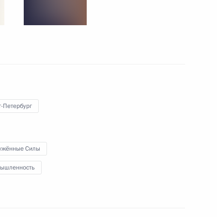
7 сентября 2024 года
4 фото
т-Петербург
ужённые Силы
ышленность
Встреча с семьями –
финалистами
Всероссийского конкурса