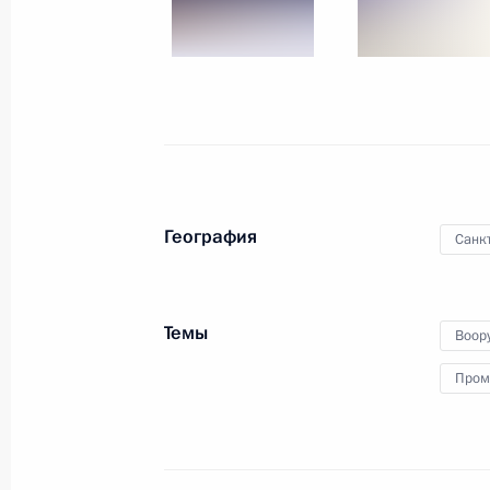
11 сентября 2024 года
5 фото
География
Санк
Темы
Воор
Пром
Совещание с членами
Правительства