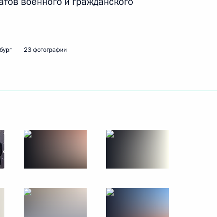
атов военного и гражданского
20 декабря 2024 года
15 фото
бург
23 фотографии
Пленарное заседание
Международного форума
«Российская энергетическая
неделя»