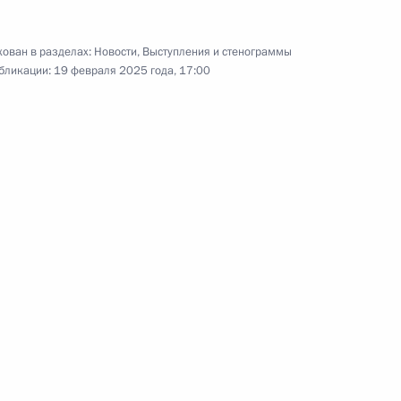
«Это у нас семейное»
8 июля 2024 года
14 фото
ован в разделах:
Новости
,
Выступления и стенограммы
бликации:
19 февраля 2025 года, 17:00
ть предыдущие материалы