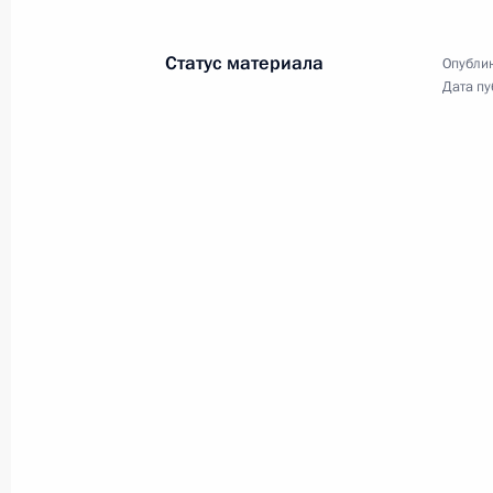
22 августа 2024 года
5 фото
Статус материала
Опублик
Дата пу
Показа