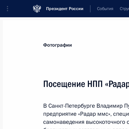
Президент России
События
Стру
Видеозаписи
Фотографии
Аудиозапи
Все материалы
Поездки
Совещания, 
Фотографии
Показа
Посещение НПП «Рада
Посещение НПП «Радар ммс»
В Санкт-Петербурге Владимир П
предприятие «Радар ммс», спец
самонаведения высокоточного о