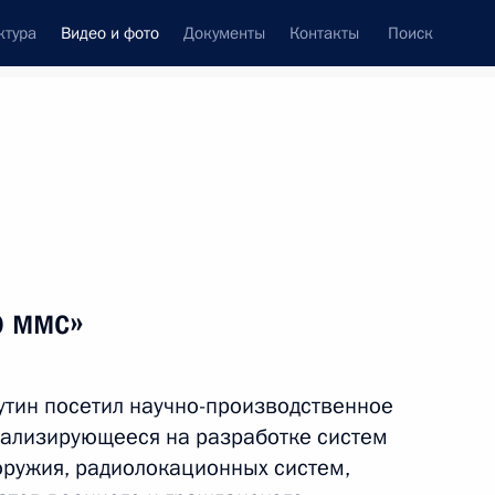
ктура
Видео и фото
Документы
Контакты
Поиск
си
встречи
Церемонии
февраль, 2025
ть следующие материалы
р ммс»
Заседание Государственного
утин посетил научно-производственное
Совета
иализирующееся на разработке систем
ружия, радиолокационных систем,