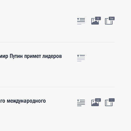
5
5м
мир Путин примет лидеров
ого международного
:
12