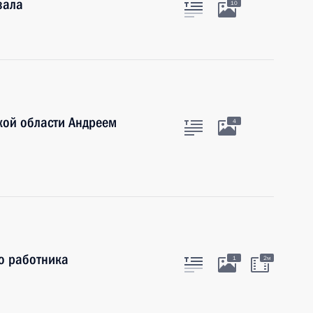
зала
10
кой области Андреем
4
о работника
1
2м