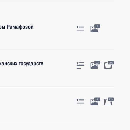
лом Рамафозой
3
канских государств
22
39м
4
12м