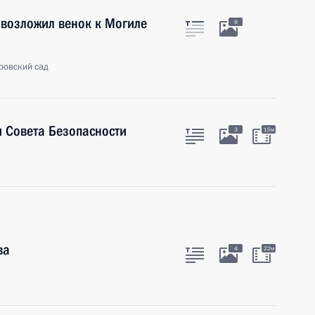
 возложил венок к Могиле
9
ровский сад
 Совета Безопасности
3
15м
ва
4
22м