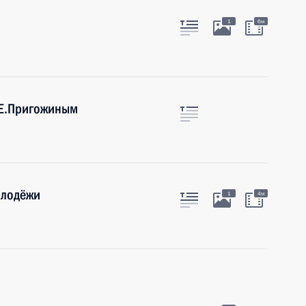
1
6м
 Е.Пригожиным
олодёжи
1
4м