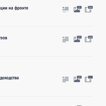
ации на фронте
2
3м
узов
17
14м
доходства
:
12