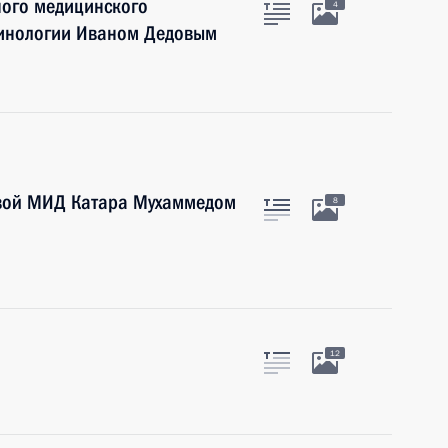
ного медицинского
4
ринологии Иваном Дедовым
авой МИД Катара Мухаммедом
8
12