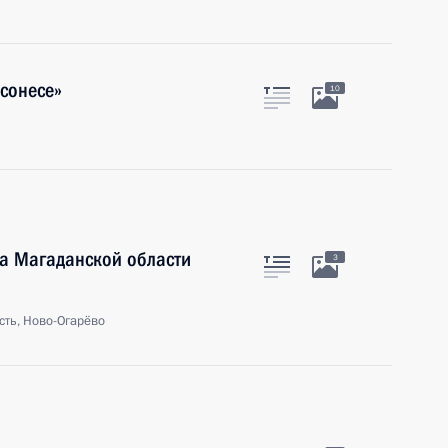
сонесе»
10
ра Магаданской области
3
сть, Ново-Огарёво