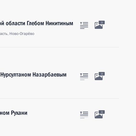
ой области Глебом Никитиным
3
асть, Ново-Огарёво
а Нурсултаном Назарбаевым
3
ном Рухани
3