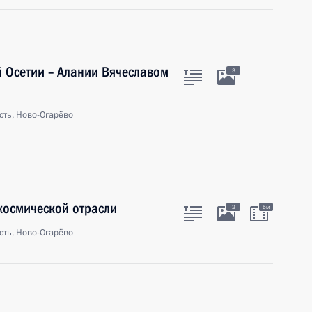
й Осетии – Алании Вячеславом
3
сть, Ново-Огарёво
космической отрасли
2
5м
сть, Ново-Огарёво