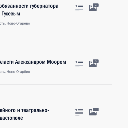
обязанности губернатора
4
 Гусевым
сть, Ново-Огарёво
области Александром Моором
3
сть, Ново-Огарёво
ейного и театрально-
1
вастополе