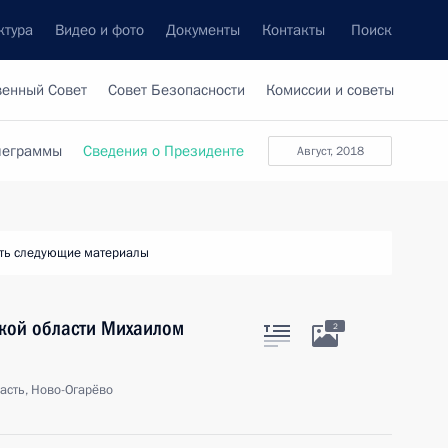
ктура
Видео и фото
Документы
Контакты
Поиск
венный Совет
Совет Безопасности
Комиссии и советы
леграммы
Сведения о Президенте
август, 2018
ть следующие материалы
ской области Михаилом
2
асть, Ново-Огарёво