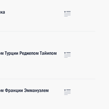
ика
ом Турции Реджепом Тайипом
том Франции Эммануэлем