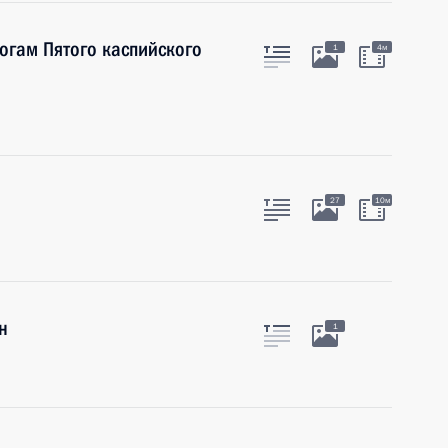
огам Пятого каспийского
1
4м
27
10м
н
1