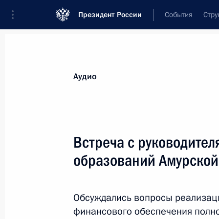
Президент России
События
Стру
Видеозаписи
Фотографии
Аудиозапи
Все материалы
Выступления
Совещан
Аудио
Показа
Встреча с руководите
образований Амурской
Выступление на совещании
с российскими послами
и постоянными представителями
Обсуждались вопросы реализац
в международных организациях
финансового обеспечения полн