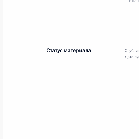
Ещё 
3 июля 2010 года
Аудио, 7 мин.
Статус материала
Опублик
Дата пу
Дмитрий Медведев
представил Правительству
Бюджетное послание