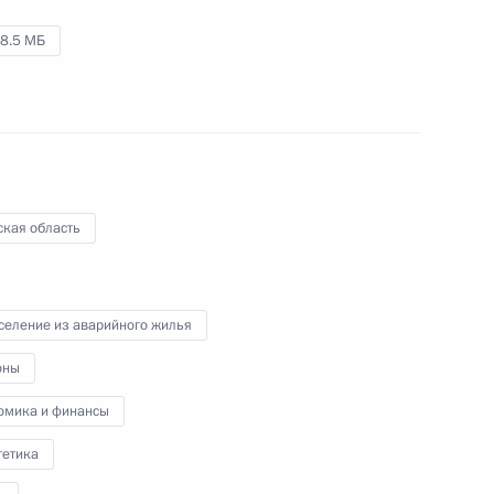
3 июля 2010 года
Аудио, 12 мин.
8.5 МБ
ская область
селение из аварийного жилья
оны
Стенографический отчёт
омика и финансы
о совещании по социально-
экономическому развитию
гетика
Дальнего Востока
и сотрудничеству со странами