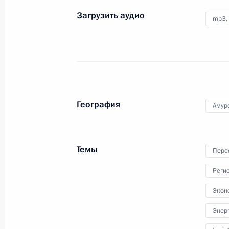
университет»
Загрузить аудио
4 июля 2010 года
Аудио, 6 мин.
mp3,
География
Амур
Темы
Пере
Реги
Таможенный союз является
Экон
для России абсолютным
Энер
приоритетом