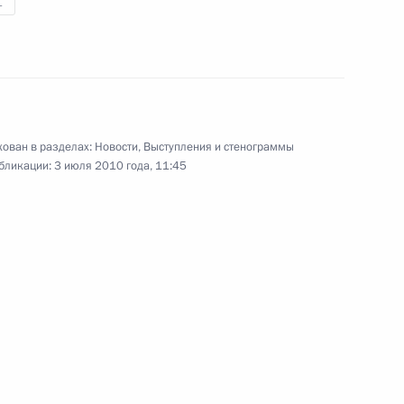
1
Азиатско-Тихоокеанского региона
2 июля 2010 года
Аудио, 12 мин.
ован в разделах:
Новости
,
Выступления и стенограммы
бликации:
3 июля 2010 года, 11:45
Пресс-конференция
по итогам саммита «Группы
двадцати»