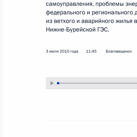
самоуправления, проблемы эне
12 июля 2010 года
Аудио, 30 мин.
федерального и регионального 
из ветхого и аварийного жилья в
Нижне-Бурейской ГЭС.
3 июля 2010 года
11:45
Благовещенск
Дмитрий Медведев вручил
государственные награды
морякам, принимавшим участие
в освобождении от пиратов
танкера «Московский