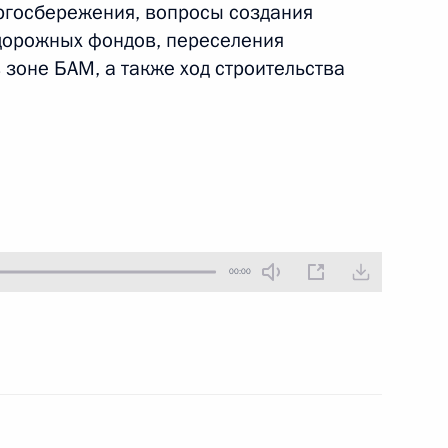
ргосбережения, вопросы создания
4 июля 2010 года
Аудио, 4 мин.
дорожных фондов, переселения
 зоне БАМ, а также ход строительства
00:00
Встреча с руководителями
муниципальных
образований Амурской
области