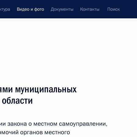
ктура
Видео и фото
Документы
Контакты
Поиск
си
ия, встречи
Встречи со СМИ
июль, 2010
ть следующие материалы
лями муниципальных
 области
Оперативно-стратегические
учения «Восток-2010»
ии закона о местном самоуправлении,
омочий органов местного