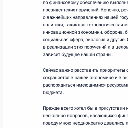
по финансовому обеспечению выполн
и новым руководителем Рособорон
президентских поручений. Конечно, ре
Синиковой
о важнейших направлениях нашей гос
17 июня 2010 года, 16:30
Московская облас
политики, таких как технологическая
инновационной экономики, оборона, б
социальная сфера, экология и другие.
в реализации этих поручений и в цел
Рабочая встреча с Министром эко
зависит будущее нашей страны.
Эльвирой Набиуллиной
17 июня 2010 года, 15:00
Московская облас
Сейчас важно расставить приоритеты с
сохраняется в нашей экономике и в эк
распорядиться имеющимися ресурсами
Указ о награждении орденом Почёт
бюджета.
17 июня 2010 года, 14:00
Прежде всего хотел бы в присутствии
несколько вопросов, касающихся фина
поводу мною неоднократно давались п