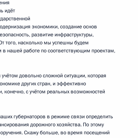
ения
поставки Надеждой
чь идёт
ударственной
ть, Горки
 модернизация экономики, создание основ
езопасность, развитие инфраструктуры,
 От того, насколько мы успешны будем
ом в нашей работе по соответствующим проектам,
номического развития
1
ть, Горки
 учётом довольно сложной ситуации, которая
ономике других стран, и эффективно
, конечно, с учётом реальных возможностей
а Альгирдаса Бразаускаса
 наших губернаторов в режиме связи определить
нсирования дорожного хозяйства. По этому
оручения. Скажу больше, во время посещений