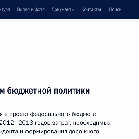
ктура
Видео и фото
Документы
Контакты
Поиск
венный Совет
Совет Безопасности
Комиссии и советы
леграммы
Сведения о Президенте
июнь, 2010
ть следующие материалы
м бюджетной политики
вении Борутом Пахором
1
я в проект федерального бюджета
 2012–2013 годов затрат, необходимых
зидента и формирования дорожного