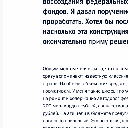
воссоздания федеральных
фондов. Я давал поручени
проработать. Хотел бы пос
19 июня 2010 года Президент Фра
насколько эта конструкция
Россию
окончательно приму реше
16 июня 2010 года, 17:30
Совещание по вопросам бюджетно
Общим местом является то, что нашему
сразу вспоминают известную классиче
16 июня 2010 года, 16:00
Московская облас
стране. Их объём, объём этих средств
нормативам. У меня такие цифры: по
на ремонт и содержание автодорог фе
Утверждён перечень поручений по 
200 миллиардов рублей, а для регион
об организации летнего отдыха дет
рублей. На эти цели в бюджете предус
довольно приличный. Это не значит, к
16 июня 2010 года, 11:00