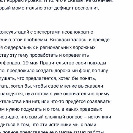
 корректировки. И то, что я сказал, не означает,
орый моментально этот дефицит восполнит,
консультаций с экспертами неоднократно
министром Канады Стивеном
ению этой проблемы. Высказывалась, и прежде
ия федеральных и региональных дорожных
тву эту тему проработать и определить
х фондов. 19 мая Правительство свои подходы
о, предложило создать дорожный фонд по типу
я компании «Газпром»
ушать, что предлагается, хотел бы понять,
1
тать, хотел бы, чтобы своё мнение высказали
находятся, ну а потом я уже окончательно приму
ть, Горки
ельства или нет, или что‑то придётся создавать
нам нужно подумать и о том, в каких правовых
очевидно, что самый сложный вопрос – источники
рную помощь
иться в том, что эти источники мы с вами
ь полное представление о механизмах работы