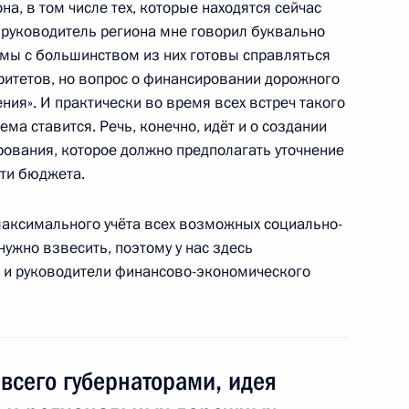
ой балерины Марины
а, в том числе тех, которые находятся сейчас
руководитель региона мне говорил буквально
 мы с большинством из них готовы справляться
ритетов, но вопрос о финансировании дорожного
ния». И практически во время всех встреч такого
ема ставится. Речь, конечно, идёт и о создании
итогам совещания
ования, которое должно предполагать уточнение
о рынка и создания
сти бюджета.
ра в России
 максимального учёта всех возможных социально-
нужно взвесить, поэтому у нас здесь
 и руководители финансово-экономического
ицы, филолога Наталии
всего губернаторами, идея