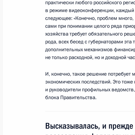
Соболезнования в связи с кончин
практически любого российского регион
Семёновой
в режиме видеоконференции, каждый 
следующее: «Конечно, проблем много,
17 июня 2010 года, 11:30
сами при понимании целого ряда прио
хозяйства требует обязательного реше
рода, всех бесед с губернаторами эта т
Утверждён перечень поручений по 
дополнительных механизмов финансир
по вопросам развития финансовог
не только расходной, но и доходной ча
международного финансового цент
И, конечно, такое решение потребует
17 июня 2010 года, 09:00
экономических последствий. Это тоже 
и руководители профильных ведомств,
блока Правительства.
16 июня 2010 года, среда
Соболезнования родным писательн
Толстой
Высказывалась, и прежде 
16 июня 2010 года, 20:30