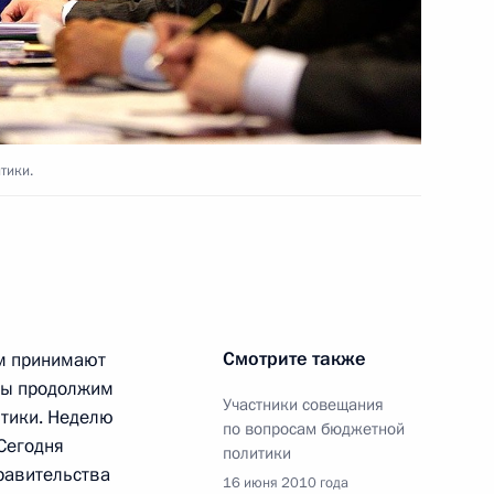
тики.
жана и Армении
1
 в приёме беженцев
Смотрите также
ём принимают
 Мы продолжим
Участники совещания
тики. Неделю
по вопросам бюджетной
Сегодня
политики
равительства
ороны Анатолием Сердюковым
16 июня 2010 года
1