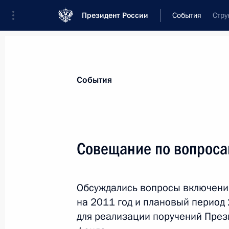
Президент России
События
Стру
Президент
Администрация
Государст
Новости
Стенограммы
Поездки
Те
События
Показа
Совещание по вопроса
Встреча с Премьер-министром Сло
Обсуждались вопросы включени
18 июня 2010 года, 10:20
Санкт-Петербург
на 2011 год и плановый период
для реализации поручений Пре