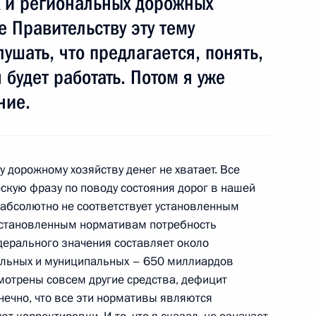
 и региональных дорожных
е Правительству эту тему
лушать, что предлагается, понять,
нции Николя Саркози посетит
 будет работать. Потом я уже
ние.
й политики
5
 дорожному хозяйству денег не хватает. Все
скую фразу по поводу состояния дорог в нашей
ть, Горки
, абсолютно не соответствует установленным
 установленным нормативам потребность
дерального значения составляет около
итогам совещания
альных и муниципальных – 650 миллиардов
ей и подростков
мотрены совсем другие средства, дефицит
онечно, что все эти нормативы являются