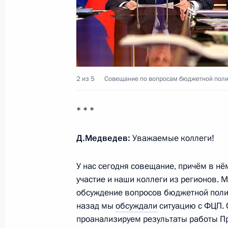
18 июня 2010 года, 01:00
17 июня 2010 года, четверг
2 из 5
Совещание по вопросам бюджетной поли
Встреча с президентами Азербайд
17 июня 2010 года, 19:45
Санкт-Петербург
* * *
Д.Медведев:
Уважаемые коллеги!
Россия окажет помощь Узбекистану
из Киргизии
У нас сегодня совещание, причём в н
17 июня 2010 года, 19:30
участие и наши коллеги из регионов.
обсуждение вопросов бюджетной поли
назад мы
обсуждали
ситуацию с ФЦП. 
проанализируем результаты работы П
Рабочая встреча с Министром об