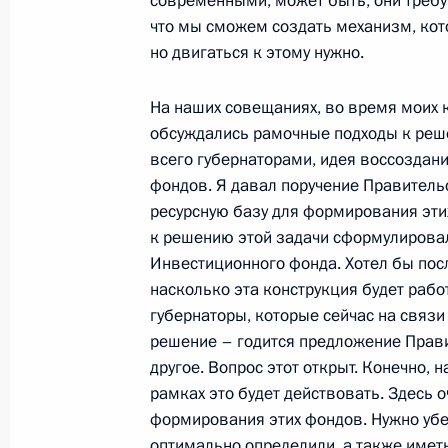
современными, может быть, они требуют
что мы сможем создать механизм, кот
но двигаться к этому нужно.
15 июня 2010 года, вторник
На наших совещаниях, во время моих 
Телефонный разговор с Премьер-
обсуждались рамочные подходы к реш
Харпером
всего губернаторами, идея воссоздан
15 июня 2010 года, 23:00
фондов. Я давал поручение Правительс
ресурсную базу для формирования эти
к решению этой задачи сформулировал
Встреча с председателем правлени
Инвестиционного фонда. Хотел бы посл
Алексеем Миллером
насколько эта конструкция будет рабо
губернаторы, которые сейчас на связи 
15 июня 2010 года, 20:30
Московская облас
решение – годится предложение Правит
другое. Вопрос этот открыт. Конечно, 
рамках это будет действовать. Здесь 
Россия окажет Киргизии гуманита
формирования этих фондов. Нужно убед
оптимально определили, а также имет