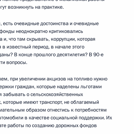
гут возникнуть на практике.
я, есть очевидные достоинства и очевидные
9
фонды неоднократно критиковались
 и, что там скрывать, коррупции, которая
 в известный период, в начале этого
зданы? В конце прошлого десятилетия? В 90-е
эти вопросы.
одной парламентской
ризонты сотрудничества»
жем, при увеличении акцизов на топливо нужно
ержки граждан, которые наделены льготами
зя забывать о сельскохозяйственных
, которые имеют транспорт, не облагаемый
мательным образом отнестись к потребностям
редельный возраст
втомобили в качестве социальной поддержки. Их
ажданской службе
тате работы по созданию дорожных фондов