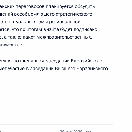
анских переговоров планируется обсудить
шений всеобъемлющего стратегического
министром Армении Николом
реть актуальные темы региональной
тся, что по итогам визита будет подписано
в, а также пакет межправительственных,
окументов.
тупит на пленарном заседании Евразийского
мет участие в заседании Высшего Евразийского
ы представителей СМИ
12
50м
и Александром Лукашенко
3
и
26 мая 2026 года