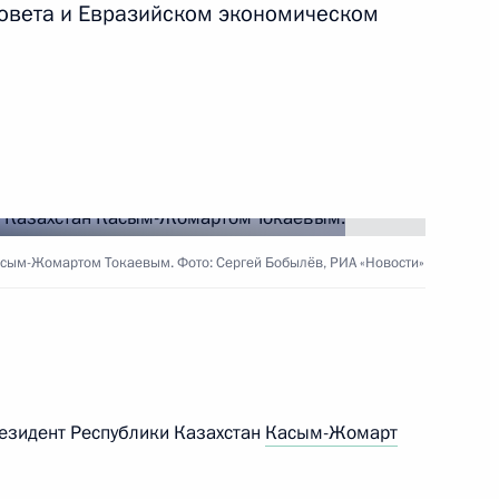
совета и Евразийском экономическом
руг добра» протоиереем
6
вам ребёнка Марией
5
асым-Жомартом Токаевым. Фото: Сергей Бобылёв, РИА «Новости»
и «Родительская слава»
34
28м
резидент Республики Казахстан
Касым-Жомарт