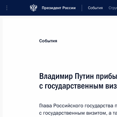
Президент России
События
Стру
Президент
Администрация
Государст
Новости
Стенограммы
Поездки
Те
События
Показа
Владимир Путин прибы
с государственным ви
1 июня, понедельник
Совещание о мерах поддержки пост
расследования теракта в Старобел
Глава Российского государства 
с государственным визитом, а т
1 июня 2026 года, 20:35
Москва, Кремль