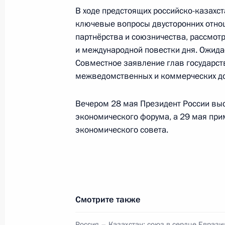
В ходе предстоящих российско-казахст
ключевые вопросы двусторонних отно
Телефонный разговор с Премьер-
партнёрства и союзничества, рассмот
Пашиняном
и международной повестки дня. Ожидае
1 июня 2026 года, 12:15
Совместное заявление глав государст
межведомственных и коммерческих д
Вечером 28 мая Президент России выс
29 мая, пятница
экономического форума, а 29 мая при
Владимир Путин ответил на вопрос
экономического совета.
29 мая 2026 года, 19:30
Астана
Встреча с Президентом Белорусси
Смотрите также
29 мая 2026 года, 16:30
Астана
Россия – Казахстан: союз в сердце Еврази