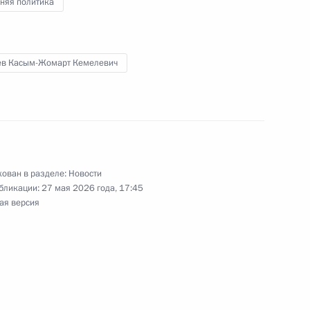
няя политика
ры
55
ев Касым-Жомарт Кемелевич
ждународного форума
1
2м
ован в разделе:
Новости
бликации:
27 мая 2026 года, 17:45
ая версия
ограничника
1
3м