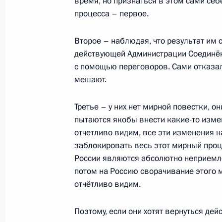
время, но признаться в этом сами себе
процесса – первое.
Владимир Путин прибыл в Бишкек
25 ноября 2025 года, 15:55
Бишкек
Второе – наблюдая, что результат им 
действующей Администрации Соединён
с помощью переговоров. Сами отказал
24 ноября 2025 года, понедельник
мешают.
Телефонный разговор с Президент
Третье – у них нет мирной повестки, он
Эрдоганом
пытаются якобы внести какие-то изме
24 ноября 2025 года, 15:25
отчетливо видим, все эти изменения н
заблокировать весь этот мирный проц
России являются абсолютно неприемл
потом на Россию сворачивание этого м
Встреча с губернатором Мурманск
отчётливо видим.
24 ноября 2025 года, 14:15
Москва, Кремль
Поэтому, если они хотят вернуться дей