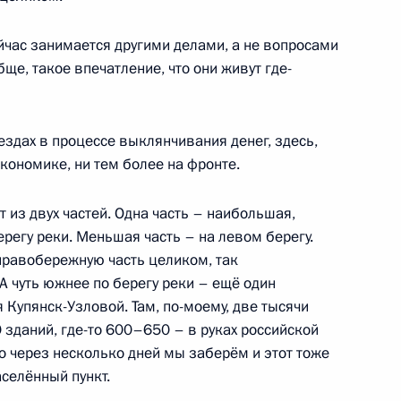
йчас занимается другими делами, а не вопросами
ще, такое впечатление, что они живут где-
ана Эмомали Рахмоном
9
ъездах в процессе выклянчивания денег, здесь,
экономике, ни тем более на фронте.
24
11м
т из двух частей. Одна часть – наибольшая,
ерегу реки. Меньшая часть – на левом берегу.
правобережную часть целиком, так
А чуть южнее по берегу реки – ещё один
 Купянск-Узловой. Там, по-моему, две тысячи
0 зданий, где-то 600–650 – в руках российской
а»
6
о через несколько дней мы заберём и этот тоже
аселённый пункт.