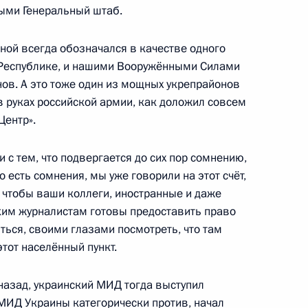
ыми Генеральный штаб.
ной всегда обозначался в качестве одного
ием Гостевым
4
 Республике, и нашими Вооружёнными Силами
нов. А это тоже один из мощных укрепрайонов
в руках российской армии, как доложил совсем
Центр».
и с тем, что подвергается до сих пор сомнению,
то есть сомнения, мы уже говорили на этот счёт,
 минимальный размер оплаты
, чтобы ваши коллеги, иностранные и даже
ким журналистам готовы предоставить право
ться, своими глазами посмотреть, что там
этот населённый пункт.
а молодых учёных
:
16
назад, украинский МИД тогда выступил
 МИД Украины категорически против, начал