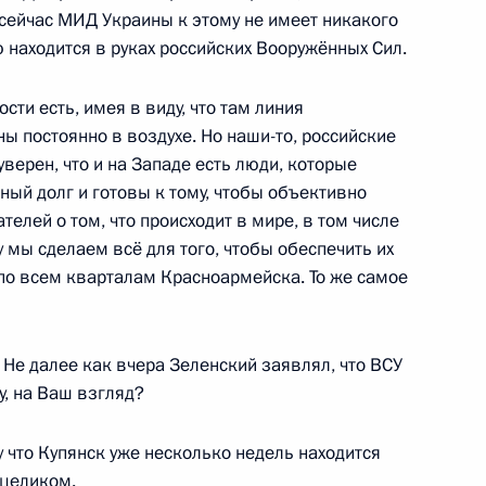
 сейчас МИД Украины к этому не имеет никакого
 находится в руках российских Вооружённых Сил.
грии Виктором Орбаном
13
ти есть, имея в виду, что там линия
ы постоянно в воздухе. Но наши-то, российские
верен, что и на Западе есть люди, которые
ый долг и готовы к тому, чтобы объективно
елей о том, что происходит в мире, в том числе
ит Индию с государственным
 мы сделаем всё для того, чтобы обеспечить их
ы Моди
 по всем кварталам Красноармейска. То же самое
Не далее как вчера Зеленский заявлял, что ВСУ
у, на Ваш взгляд?
И
8
59м
у что Купянск уже несколько недель находится
 целиком.