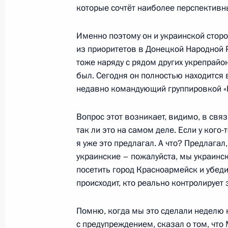
которые сочтёт наиболее перспективн
Именно поэтому он и украинской сторо
Встреча с директором ФСИН Аркад
из приоритетов в Донецкой Народной
тоже наряду с рядом других укрепрайо
1 декабря 2025 года, 13:45
Москва, Кремль
был. Сегодня он полностью находится 
недавно командующий группировкой «
28 ноября 2025 года, пятница
Вопрос этот возникает, видимо, в связ
так ли это на самом деле. Если у кого-
С 1 января 2026 года повышается
я уже это предлагал. А что? Предлагал
труда
украинские – пожалуйста, мы украинс
28 ноября 2025 года, 21:25
посетить город Красноармейск и убеди
происходит, кто реально контролирует 
Встреча с участниками V Конгресс
Помню, когда мы это сделали неделю 
с предупреждением, сказал о том, что
28 ноября 2025 года, 21:20
Москва, Кремль