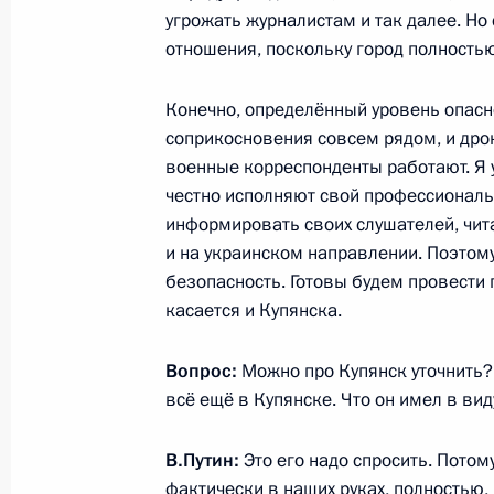
угрожать журналистам и так далее. Но
отношения, поскольку город полностью
Встреча с Премьер-министром Вен
Конечно, определённый уровень опаснос
28 ноября 2025 года, 17:10
Москва, Кремль
соприкосновения совсем рядом, и дрон
военные корреспонденты работают. Я у
честно исполняют свой профессиональн
информировать своих слушателей, читат
4–5 декабря Владимир Путин посет
и на украинском направлении. Поэтому
визитом по приглашению Нарендр
безопасность. Готовы будем провести
28 ноября 2025 года, 10:00
касается и Купянска.
Вопрос:
Можно про Купянск уточнить? 
всё ещё в Купянске. Что он имел в вид
27 ноября 2025 года, четверг
Ответы на вопросы российских СМ
В.Путин:
Это его надо спросить. Потом
фактически в наших руках, полностью,
27 ноября 2025 года, 17:10
Бишкек