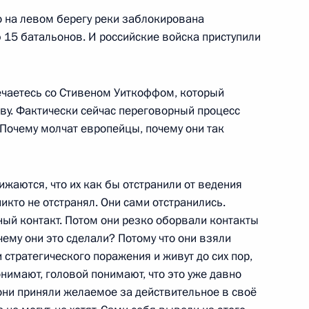
о на левом берегу реки заблокирована
 15 батальонов. И российские войска приступили
и Александром Лукашенко
5
чаетесь со Стивеном Уиткоффом, который
кву. Фактически сейчас переговорный процесс
 Почему молчат европейцы, почему они так
30
жаются, что их как бы отстранили от ведения
никто не отстранял. Они сами отстранились.
сный контакт. Потом они резко оборвали контакты
чему они это сделали? Потому что они взяли
ложили венки к Вечному огню
5
 стратегического поражения и живут до сих пор,
понимают, головой понимают, что это уже давно
 они приняли желаемое за действительное в своё