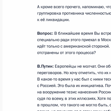
А кроме всего прочего, напоминаю, чт
группировка противника численностью
Встреча с Президентом Белорусси
к её ликвидации.
26 ноября 2025 года, 14:30
Бишкек
Вопрос:
В ближайшее время Вы встре
специально ради этого приехал в Мос
Государственный визит в Киргизию
идёт только с американской стороной.
отстранены от этого процесса?
26 ноября 2025 года, 09:40
Бишкек
В.Путин:
Европейцы не молчат. Они оби
переговоров. Но хочу отметить, что их 
25 ноября 2025 года, вторник
В какое-то время у нас был с ними те
с Россией. Это была их инициатива. По
Президенты России и Киргизии воз
на вооружение тезис нанесения России
25 ноября 2025 года, 17:05
Бишкек
судя по всему, в этих иллюзиях. Хотя 
в прошлом, что такого не могло быть,