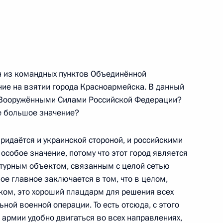
вёт!»
10
20м
 из командных пунктов Объединённой
ние на взятии города Красноармейска. В данный
 Вооружёнными Силами Российской Федерации?
бласти Александром
5
ое большое значение?
ридаётся и украинской стороной, и российскими
собое значение, потому что этот город является
ктурным объектом, связанным с целой сетью
ое главное заключается в том, что в целом,
ом, это хороший плацдарм для решения всех
единённой группировки войск
ной военной операции. То есть отсюда, с этого
3
19м
й армии удобно двигаться во всех направлениях,