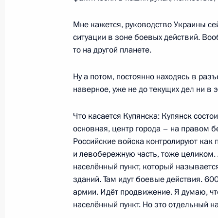
Мне кажется, руководство Украины се
ситуации в зоне боевых действий. Вооб
Встреча с Президентом Таджикист
то на другой планете.
27 ноября 2025 года, 13:00
Бишкек
Ну а потом, постоянно находясь в раз
наверное, уже не до текущих дел ни в 
Саммит ОДКБ
Что касается Купянска: Купянск состои
27 ноября 2025 года, 12:30
Бишкек
основная, центр города – на правом б
Российские войска контролируют как 
и левобережную часть, тоже целиком. 
26 ноября 2025 года, среда
населённый пункт, который называется
зданий. Там идут боевые действия. 60
Осмотр юрт в резиденции «Ала-Арч
армии. Идёт продвижение. Я думаю, чт
26 ноября 2025 года, 18:00
Бишкек
населённый пункт. Но это отдельный н