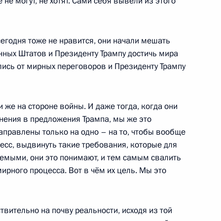
 не могут, не хотят. Сами себя вывели из этого
6
сегодня тоже не нравится, они начали мешать
ных Штатов и Президенту Трампу достичь мира
ись от мирных переговоров и Президенту Трампу
ом Турции Реджепом Тайипом
и же на стороне войны. И даже тогда, когда они
нения в предложения Трампа, мы же это
аправлены только на одно – на то, чтобы вообще
есс, выдвинуть такие требования, которые для
емыми, они это понимают, и тем самым свалить
ирного процесса. Вот в чём их цель. Мы это
ой области Андреем Чибисом
5
ствительно на почву реальности, исходя из той