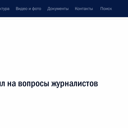
ктура
Видео и фото
Документы
Контакты
Поиск
венный Совет
Совет Безопасности
Комиссии и советы
леграммы
Сведения о Президенте
декабрь, 2025
ть следующие материалы
ил на вопросы журналистов
ками Международного форума
11
31м