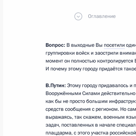
Оглавление
Инвестиционный форум «Россия зо
2 декабря 2025 года, 17:40
Москва
Вопрос:
В выходные Вы
посетили
один
группировки войск и заострили внима
момент он полностью контролируется
Встреча с губернатором Курской о
И почему этому городу придаётся так
Хинштейном
2 декабря 2025 года, 09:00
Москва, Кремль
В.Путин:
Этому городу придавалось и п
Вооружёнными Силами действительно о
как бы не просто большим инфрастру
средств сообщения с регионом. Но сам
1 декабря 2025 года, понедельник
выражаясь, так скажем, военным язык
Посещение пункта управления Объ
задач, поставленных в начале специаль
плацдарма, с этого участка российско
1 декабря 2025 года, 22:30