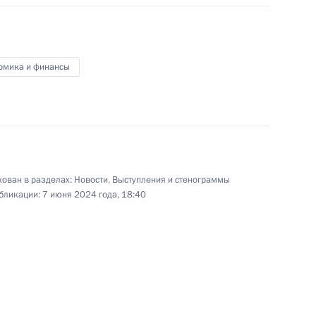
00:00
омика и финансы
Совет регионов России
и Узбекистана
ован в разделах:
Новости
,
Выступления и стенограммы
бликации:
7 июня 2024 года, 18:40
27 мая 2024 года
Аудио, 22 мин.
Президент России Владимир Путин
и Президент Узбекистана Шавкат
Мирзиёев приняли участие
в первом заседании Совета