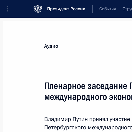
Президент России
События
Стру
Видеозаписи
Фотографии
Аудиозапи
Все материалы
Выступления
Совещан
Аудио
Показа
Пленарное заседание 
международного эконо
Встреча с выпускниками
военных вузов
Владимир Путин принял участие 
Петербургского международног