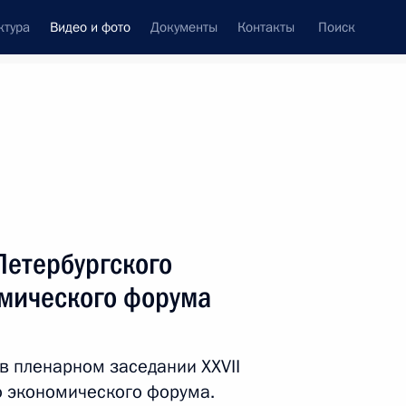
ктура
Видео и фото
Документы
Контакты
Поиск
си
ия, встречи
Встречи со СМИ
июнь, 2024
ть следующие материалы
Петербургского
мического форума
Приём от имени
Председателя
в пленарном заседании XXVII
Государственных дел КНДР
о экономического форума.
в честь Президента России