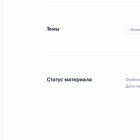
Темы
Экон
Видеообращение
к участникам церемонии
открытия Спортивных игр
Статус материала
Опублик
Дата пу
стран БРИКС
12 июня 2024 года
Аудио, 2 мин.