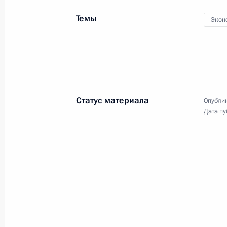
Темы
Экон
Совещание
по экономическим вопросам
Статус материала
Опублик
Дата пу
12 февраля 2024 года
Видео, 7 мин.