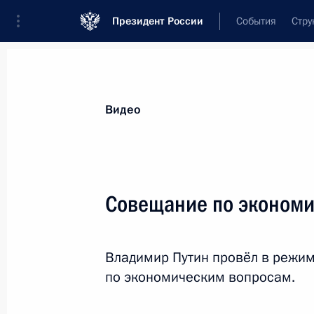
Президент России
События
Стру
Видеозаписи
Фотографии
Аудиозапи
Все материалы
Выступления
Совещан
Видео
Показа
Совещание по эконом
Совещание по строительству
Владимир Путин провёл в режи
высокоскоростной
по экономическим вопросам.
железнодорожной магистрали
Москва – Санкт-Петербург