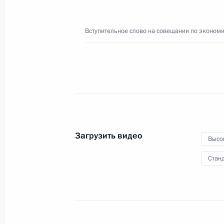
8 февраля 2024 года
Москва, Кремль
Вступительное слово на совещании по эконом
Загрузить видео
Высо
Станд