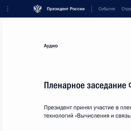
Президент России
События
Стру
Видеозаписи
Фотографии
Аудиозапи
Все материалы
Выступления
Совещан
Аудио
Показа
Пленарное заседание 
Видеообращение по случаю
Президент принял участие в пл
80-летия освобождения
технологий «Вычисления и связь
Донбасса