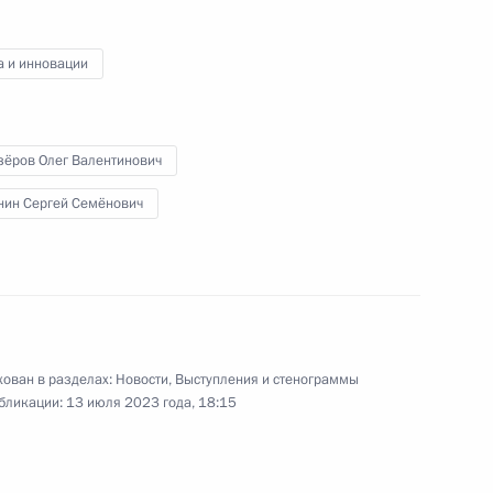
развития промышленности
а и инновации
3 августа 2023 года
Аудио, 2 ч.
В Кремле прошла встреча
зёров Олег Валентинович
Владимира Путина
нин Сергей Семёнович
с руководителями российских
предприятий обрабатывающей
промышленности.
Торжественный приём
ован в разделах:
Новости
,
Выступления и стенограммы
бликации:
13 июля 2023 года, 18:15
в честь участников второго
саммита Россия – Африка