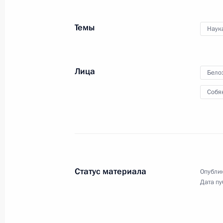
Дня железнодорожника
Темы
Наук
6 августа 2023 года
Аудио, 3 мин.
Лица
Бело
Собя
Главный военно-морской
Статус материала
Опублик
Дата пу
парад