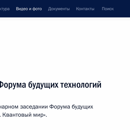
ктура
Видео и фото
Документы
Контакты
Поиск
си
ия, встречи
Встречи со СМИ
сентябрь, 2023
ть следующие материалы
Форума будущих технологий
Открытый урок «Разговор
енарном заседании Форума будущих
о важном»
. Квантовый мир».