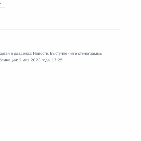
5
17 мая 2023 года
Аудио, 1 ч.
Владимир Путин по видеосвязи
провёл совещание с членами
Правительства.
ован в разделах:
Новости
,
Выступления и стенограммы
бликации:
2 мая 2023 года, 17:25
Запуск трамвайного
движения в Мариуполе
2 мая 2023 года
Аудио, 31 мин.