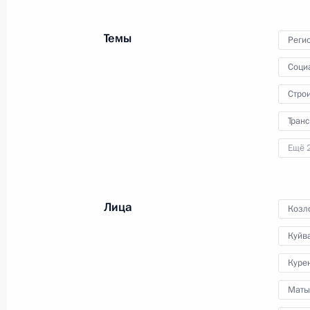
прошло заседание Высшего
Евразийского экономического
Темы
совета.
Реги
Соци
Стро
Транс
Ещё 
Лица
Козл
Куйв
Куре
Совещание о ходе
проведения весенних
Маты
полевых работ