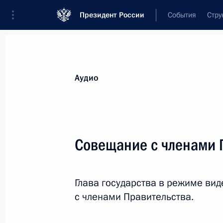
Президент России
События
Стру
Видеозаписи
Фотографии
Аудиозапи
Все материалы
Выступления
Совещан
Аудио
Показа
Совещание с членами 
Встреча с семьями,
Глава государства в режиме в
награждёнными орденом
с членами Правительства.
«Родительская слава»