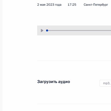
2 мая 2023 года
17:25
Санкт-Петербург
1 июня 2023 года
Аудио, 1 ч.
В Международный день защиты
детей Владимир Путин
по видеосвязи провёл встречу
с семьями, награждёнными
орденом «Родительская слава».
Заседание Высшего
Евразийского
экономического совета
Загрузить аудио
mp3,
25 мая 2023 года
Аудио, 2 ч.
В Большом Кремлёвском дворце