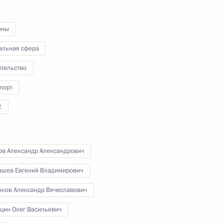
провёл заседание Совета
по межнациональным
отношениям. Основные вопросы
оны
встречи – преимущества
альная сфера
современной российской модели
государственной национальной
ительство
политики, интеграция новых
регионов в российское
порт
социокультурное пространство
и корректировка Стратегии
2
государственной национальной
политики в условиях внешних
вызовов и угроз.
ов Александр Александрович
ашев Евгений Владимирович
нков Александр Вячеславович
Совещание с членами
Правительства
цин Олег Васильевич