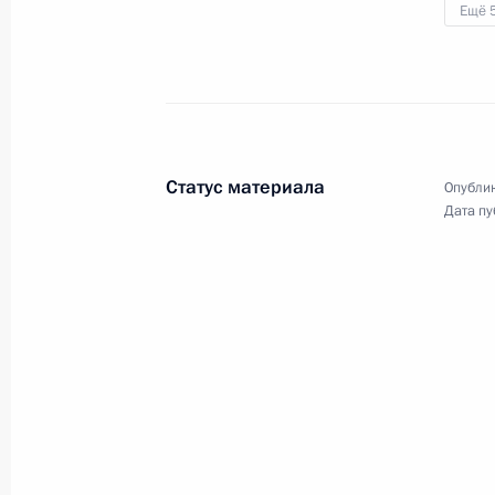
Ещё 
18 мая 2023 года
Аудио, 1 ч.
В режиме видеоконференции
состоялось совещание
по вопросам, связанным
Статус материала
Опублик
с проведением весенних полевых
Дата пу
работ.
Совещание с членами
Правительства
2 мая 2023 года
Аудио, 2 ч.