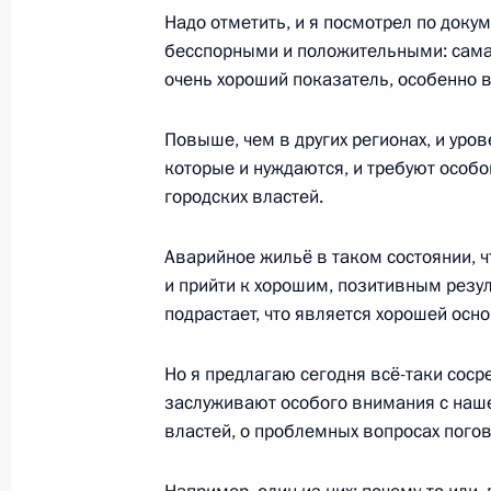
Надо отметить, и я посмотрел по доку
бесспорными и положительными: самая
3 марта 2022 года, четверг
очень хороший показатель, особенно 
Совещание с постоянными членами
Повыше, чем в других регионах, и уров
3 марта 2022 года, 19:50
Московская област
которые и нуждаются, и требуют особо
городских властей.
Аварийное жильё в таком состоянии, ч
Телефонный разговор с Наследным
и прийти к хорошим, позитивным резу
Мухаммедом Бен Сальманом Аль С
подрастает, что является хорошей осн
3 марта 2022 года, 19:00
Но я предлагаю сегодня всё-таки соср
заслуживают особого внимания с наше
Поздравление Ваагну Хачатуряну п
властей, о проблемных вопросах погов
Президентом Армении