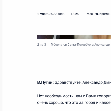
1 марта 2022 года
13:50
Москва, Кремль
Телефонный разговор с Федераль
Олафом Шольцем
4 марта 2022 года, 18:45
2 из 3
Губернатор Санкт-Петербурга Александр 
На пароме «Маршал Рокоссовский»
флаг
4 марта 2022 года, 13:55
Московская област
В.Путин:
Здравствуйте, Александр Дми
Телефонный разговор с Президент
Нет необходимости нам с Вами говорит
Лукашенко
очень хорошо, что это за город и како
4 марта 2022 года, 13:30