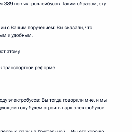
м 389 новых троллейбусов. Таким образом, эту
ии с Вашим поручением: Вы сказали, что
том Франции Эммануэлем
ным и удобным.
ют этому.
к транспортной реформе.
росам
6
ль
оду электробусов: Вы тогда говорили мне, и мы
дующем году будем строить парк электробусов
ть предыдущие материалы
о-первых, парк на Хрустальной – Вы его хорошо