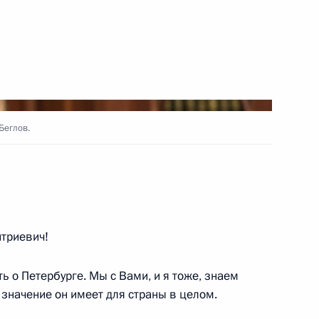
ным канцлером Германии
Беглов.
 поднят государственный
8
15м
ь, Ново-Огарёво
триевич!
ом Белоруссии Александром
ь о Петербурге. Мы с Вами, и я тоже, знаем
е значение он имеет для страны в целом.