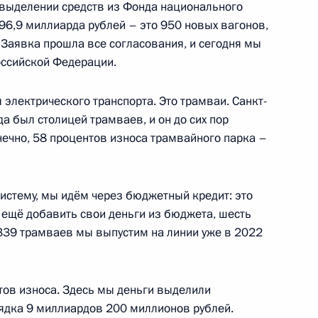
о выделении средств из Фонда национального
 96,9 миллиарда рублей – это 950 новых вагонов,
ербурга Александром
3
 Заявка прошла все согласования, и сегодня мы
ссийской Федерации.
электрического транспорта. Это трамваи. Санкт-
да был столицей трамваев, и он до сих пор
 принцем Абу-Даби
нечно, 58 процентов износа трамвайного парка –
йяном
систему, мы идём через бюджетный кредит: это
 ещё добавить свои деньги из бюджета, шесть
 339 трамваев мы выпустим на линии уже в 2022
к
ономических мер в связи
тов износа. Здесь мы деньги выделили
ША и примкнувших к ним
рядка 9 миллиардов 200 миллионов рублей.
ародных организаций