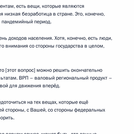
ментам, есть вещи, которые являются
 низкая безработица в стране. Это, конечно,
в пандемийный период.
 Совета Безопасности
3
11м
ень доходов населения. Хотя, конечно, есть люди,
ь, Ново-Огарёво
го внимания со стороны государства в целом,
то [этот вопрос] можно решить окончательно
 принцем Саудовской Аравии
льтатам. ВРП – валовый региональный продукт –
аудом
овой для движения вперёд.
едоточиться на тех вещах, которые ещё
й стороны, с Вашей, со стороны федеральных
о случаю избрания
орить.