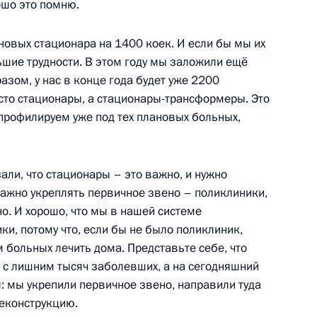
ошо это помню.
новых стационара на 1400 коек. И если бы мы их
льшие трудности. В этом году мы заложили ещё
азом, у нас в конце года будет уже 2200
осто стационары, а стационары-трансформеры. Это
ренного развития отрасли
епрофилируем уже под тех плановых больных,
сии
али, что стационары – это важно, и нужно
важно укреплять первичное звено – поликлиники,
о. И хорошо, что мы в нашей системе
ом Казахстана Касым-
и, потому что, если бы не было поликлиник,
 больных лечить дома. Представьте себе, что
с лишним тысяч заболевших, а на сегодняшний
: мы укрепили первичное звено, направили туда
еконструкцию.