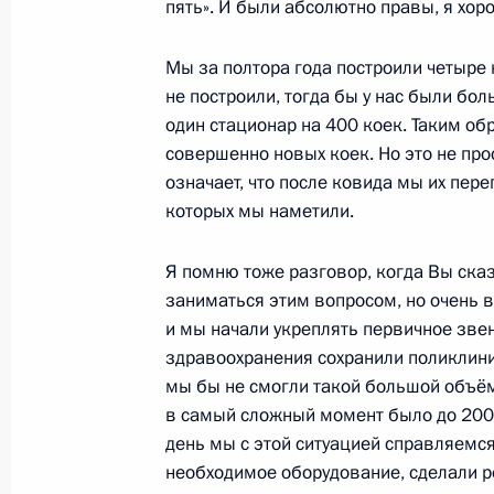
пять». И были абсолютно правы, я хор
Моди
Мы за полтора года построили четыре 
2 марта 2022 года, 20:00
не построили, тогда бы у нас были бо
один стационар на 400 коек. Таким обр
совершенно новых коек. Но это не пр
Указ о мерах по обеспечению уско
означает, что после ковида мы их пер
информационных технологий в Рос
которых мы наметили.
2 марта 2022 года, 14:45
Я помню тоже разговор, когда Вы сказ
заниматься этим вопросом, но очень 
и мы начали укреплять первичное звен
Телефонный разговор с Президент
здравоохранения сохранили поликлиник
Жомартом Токаевым
мы бы не смогли такой большой объём
2 марта 2022 года, 14:20
в самый сложный момент было до 200 
день мы с этой ситуацией справляемся
необходимое оборудование, сделали р