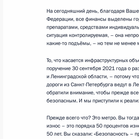
Встреча с президентом РСПП Алек
На сегодняшний день, благодаря Ваше
2 марта 2022 года, 14:10
Москва, Кремль
Федерации, все финансы выделены го
препаратами, средствами индивидуал
ситуация контролируемая, – она непрос
1 марта 2022 года, вторник
какие-то подъёмы, – но тем не менее
Указ о дополнительных временных
То, что касается инфраструктурных об
характера по обеспечению финансо
поручение 30 сентября 2021 года о ра
1 марта 2022 года, 22:20
и Ленинградской области, – потому ч
дороги из Санкт-Петербурга ведут в Л
обратили внимание, чтобы прежде все
безопасным. И мы приступили к реали
Телефонный разговор с Президент
Мадуро
Прежде всего что? Это метро. Вы тогд
1 марта 2022 года, 18:50
износ – это порядка 50 процентов изн
50 лет. Вы сказали: «Безопасность – 