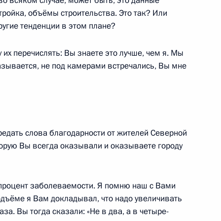
 во всяком случае, может быть, это данные
тройка, объёмы строительства. Это так? Или
ругие тенденции в этом плане?
том Франции Эммануэлем
у их перечислять: Вы знаете это лучше, чем я. Мы
называется, не под камерами встречались, Вы мне
редать слова благодарности от жителей Северной
инистром Израиля Нафтали
торую Вы всегда оказывали и оказываете городу
я процент заболеваемости. Я помню наш с Вами
одъёме я Вам докладывал, что надо увеличивать
за. Вы тогда сказали: «Не в два, а в четыре-
министром Индии Нарендрой