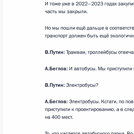
И тоже уже в 2022–2023 годах закупи
28 февраля 2022 года, 18:20
часть мы закрыли.
Но мы пошли ещё дальше в соответств
Телефонный разговор с Президен
транспорт должен быть ещё экологич
Макроном
В.Путин:
Трамваи, троллейбусы отвеча
28 февраля 2022 года, 18:15
А.Беглов:
И автобусы. Мы приступили 
Совещание по экономическим воп
В.Путин:
Электробусы?
28 февраля 2022 года, 15:15
Москва, Крем
А.Беглов:
Электробусы. Кстати, по пов
приступили к проектированию, а в сле
на 400 мест.
Показа
То, что касается автобусного парка. В