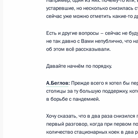
Например, один из них: почему-то или,
3 марта 2022 года, 16:10
устаревшие, но несколько снизилась с
сейчас уже можно отметить какие-то д
Телефонный разговор с Президен
Есть и другие вопросы – сейчас не буд
Макроном
не так давно с Вами непублично, что 
об этом всё рассказывали.
3 марта 2022 года, 15:55
Давайте начнём по порядку.
2 марта 2022 года, среда
А.Беглов
:
Прежде всего я хотел бы пе
Телефонный разговор с Премьер-м
столицы за ту большую поддержку, ко
Беннетом
в борьбе с пандемией.
2 марта 2022 года, 20:20
Хочу сказать, что в два раза снизилс
первый разговор, когда при первом п
количество стационарных коек в два ра
Телефонный разговор с Премьер-