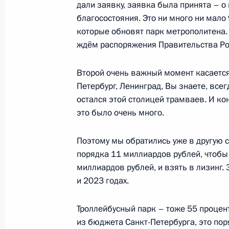
дали заявку, заявка была принята – 
благосостояния. Это ни много ни мало
Встреча с губернатором Санкт-Пет
которые обновят парк метрополитена.
Бегловым
ждём распоряжения Правительства Ро
1 марта 2022 года, 13:50
Москва, Кремль
Второй очень важный момент касается 
Петербург, Ленинград, Вы знаете, всег
Телефонный разговор с Наследным
остался этой столицей трамваев. И ко
Мухаммедом бен Заидом Аль Наха
это было очень много.
1 марта 2022 года, 13:45
Поэтому мы обратились уже в другую 
порядка 11 миллиардов рублей, чтобы
миллиардов рублей, и взять в лизинг.
28 февраля 2022 года, понедельни
и 2023 годах.
Указ о применении специальных эк
Троллейбусный парк – тоже 55 процен
с недружественными действиями С
из бюджета Санкт-Петербурга, это по
иностранных государств и междун