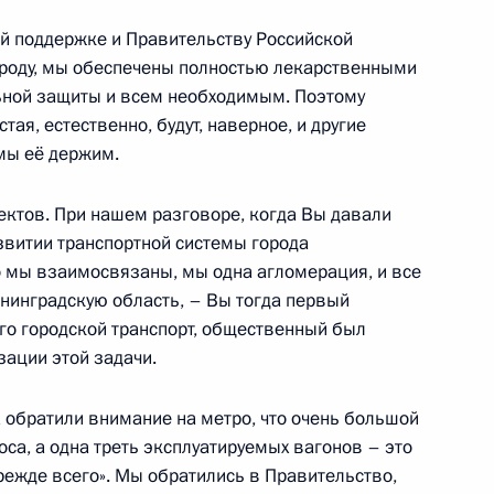
сандром Шохиным
3
й поддержке и Правительству Российской
роду, мы обеспечены полностью лекарственными
ьной защиты и всем необходимым. Поэтому
тая, естественно, будут, наверное, и другие
 мы её держим.
 мерах экономического
ъектов. При нашем разговоре, когда Вы давали
вой стабильности России
звитии транспортной системы города
то мы взаимосвязаны, мы одна агломерация, и все
енинградскую область, – Вы тогда первый
го городской транспорт, общественный был
зации этой задачи.
ом Венесуэлы Николасом
а обратили внимание на метро, что очень большой
оса, а одна треть эксплуатируемых вагонов – это
прежде всего». Мы обратились в Правительство,