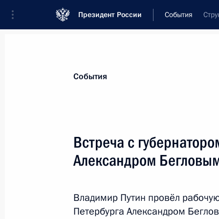
Президент России
События
Стру
Президент
Администрация
Государст
Новости
Стенограммы
Поездки
Те
События
Показа
Встреча с губернаторо
Александром Бегловы
В законодательство внесены изме
возможности применения санкцион
граждан России
Владимир Путин провёл рабочую 
4 марта 2022 года, 21:45
Петербурга Александром Бегло