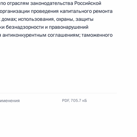
по отраслям законодательства Российской
 организации проведения капитального ремонта
домах; использования, охраны, защиты
ресурсного потенциала
3
11м
ки безнадзорности и правонарушений
я антиконкурентным соглашениям; таможенного
асть, Ново-Огарёво
Уполномоченным по правам
рименения
PDF,
705.7 кБ
й
3
асть, Ново-Огарёво