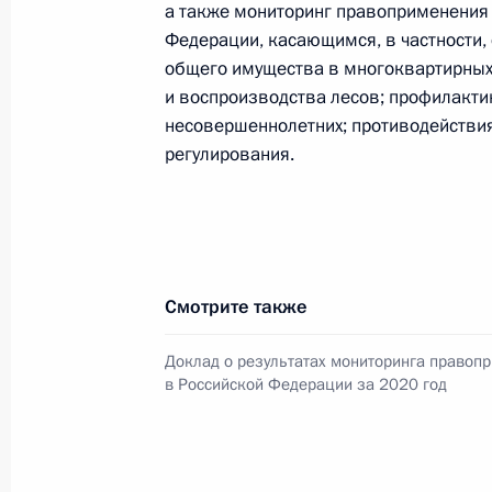
а также мониторинг правоприменения 
27 октября 2021 года, среда
Федерации, касающимся, в частности,
общего имущества в многоквартирных 
Совещание по вопросам освоения 
и воспроизводства лесов; профилакти
полуострова Ямал
несовершеннолетних; противодействи
регулирования.
27 октября 2021 года, 18:40
Московская обл
Мария Львова-Белова назначена 
ребёнка
Смотрите также
27 октября 2021 года, 18:15
Доклад о результатах мониторинга правоп
в Российской Федерации за 2020 год
Встреча с Марией Львовой-Белово
27 октября 2021 года, 18:10
Московская обл