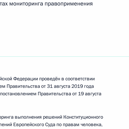
татах мониторинга правоприменения
 правоприменения в России
 Совета Безопасности
2
асть, Ново-Огарёво
йской Федерации проведён в соответствии
м Правительства от 31 августа 2019 года
 постановлением Правительства от 19 августа
3
2м
асть, Ново-Огарёво
оринга выполнения решений Конституционного
лений Европейского Суда по правам человека,