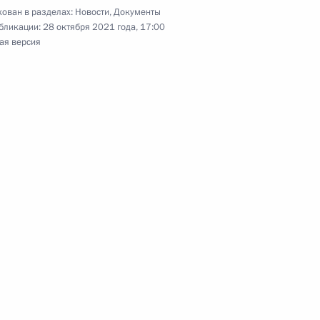
ован в разделах:
Новости
,
Документы
бликации:
28 октября 2021 года, 17:00
ая версия
участие в XVI
ия Сбербанка Германом
5
ь
к