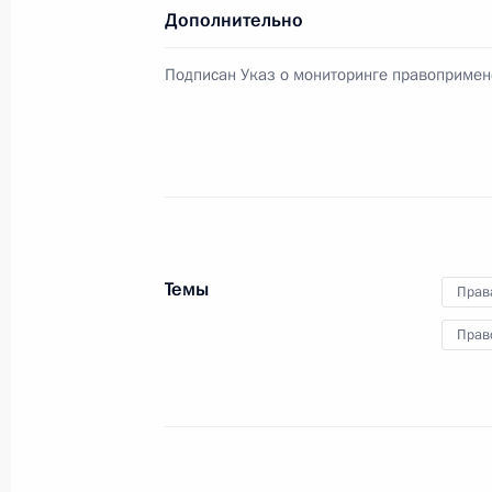
Дополнительно
Восточноазиатский саммит
Подписан Указ о мониторинге правопримен
27 октября 2021 года, 15:00
Московская обл
29 октября состоятся переговоры 
с Президентом Финляндии Саули Н
27 октября 2021 года, 12:30
Темы
Прав
Прав
26 октября 2021 года, вторник
28 октября Владимир Путин в фор
примет участие в саммите Россия –
Восточной Азии (АСЕАН)