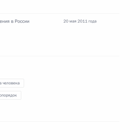
3
9м
ения в России
20 мая 2011 года
асть, Ново-Огарёво
Владимира Путина
иинистё
а человека
опорядок
мате видеоконференции
 Ассоциация государств Юго-