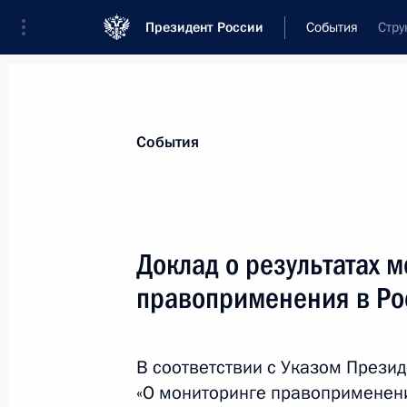
Президент России
События
Стру
Президент
Администрация
Государст
Новости
Стенограммы
Поездки
Те
События
Показа
Доклад о результатах 
правоприменения в Ро
30–31 октября Владимир Путин при
«Группы двадцати»
29 октября 2021 года, 12:00
В соответствии с Указом Презид
«О мониторинге правоприменени