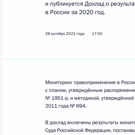
и публикуется Доклад о резуль
28 октября 2021 года, четверг
в России за 2020 год.
Доклад о результатах мониторинга
за 2020 год
28 октября 2021 года
17:00
28 октября 2021 года, 17:00
Совещание с постоянными членами
28 октября 2021 года, 14:00
Московская обл
Мониторинг правоприменения в Росси
с планом, утверждённым распоряжение
№ 1951-р, и методикой, утверждённой
2011 года № 694.
Саммит Россия – АСЕАН
28 октября 2021 года, 11:30
Московская обл
В доклад включены результаты монит
Суда Российской Федерации, постанов