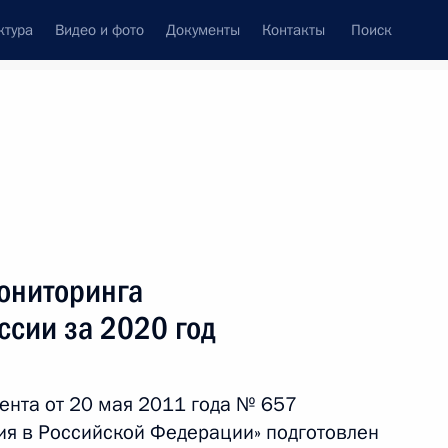
ктура
Видео и фото
Документы
Контакты
Поиск
венный Совет
Совет Безопасности
Комиссии и советы
леграммы
Сведения о Президенте
октябрь, 2021
ть следующие материалы
мониторинга
ссии за 2020 год
мет участие в саммите
ента от 20 мая 2011 года № 657
я в Российской Федерации» подготовлен