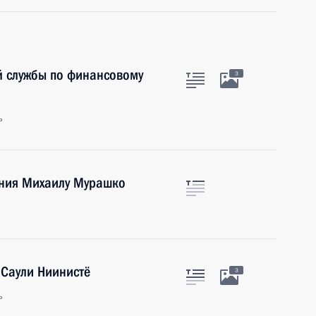
й службы по финансовому
3
ь
ения Михаилу Мурашко
 Саули Ниинистё
3
ь