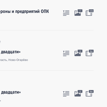
роны и предприятий ОПК
7
15м
е
 двадцати»
3
6м
асть, Ново-Огарёво
 двадцати»
3
8м
ь