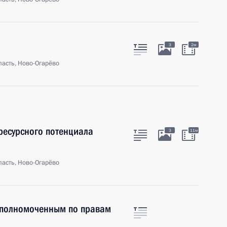
3
2м
асть, Ново-Огарёво
ресурсного потенциала
3
11м
асть, Ново-Огарёво
Уполномоченным по правам