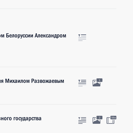
ом Белоруссии Александром
оля Михаилом Развожаевым
1
ного государства
2
56м