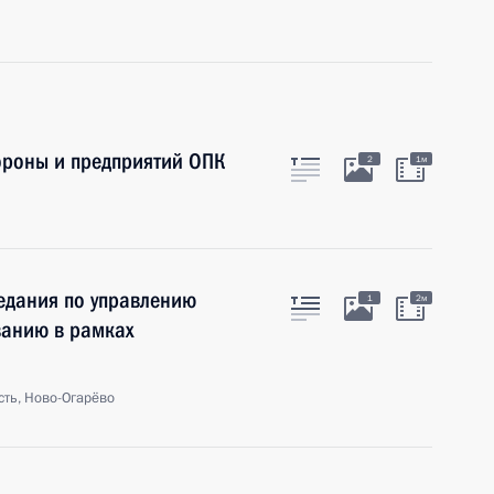
роны и предприятий ОПК
2
1м
едания по управлению
1
2м
ванию в рамках
ть, Ново-Огарёво