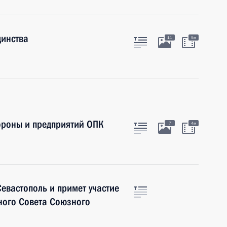
динства
11
5м
роны и предприятий ОПК
7
4м
евастополь и примет участие
ного Совета Союзного