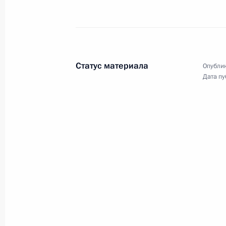
Заседание дискуссионного
Статус материала
Опублик
клуба «Валдай»
Дата пу
22 октября 2020 года
Аудио, 3 ч.
Владимир Путин в режиме
видеоконференции принял участи
в итоговой пленарной
сессии XVII ежегодного заседания
Международного дискуссионного
клуба «Валдай».