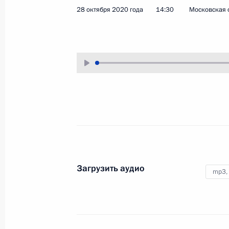
28 октября 2020 года
14:30
Московская 
10 ноября 2020 года
Аудио, 3 ч.
Под председательством
Владимира Путина в режиме
видеоконференции состоялось
заседание Совета глав
государств – членов Шанхайской
организации сотрудничества.
Совещание
по финансированию
Загрузить аудио
mp3,
и развитию космической
отрасли
2 ноября 2020 года
Аудио, 5 мин.