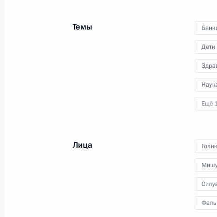
Владимир Путин провёл
совещание по вопросам
Темы
финансирования и развития
Банк
ракетно-космической отрасли.
Дети
Совещание состоялось в режиме
видеоконференции.
Здра
Наук
Ещё 
Заседание Совета
по культуре и искусству
Лица
Голи
Мишу
27 октября 2020 года
Аудио, 2 ч.
Силу
Президент провёл в режиме
Фаль
видеоконференции заседание
Совета по культуре и искусству.