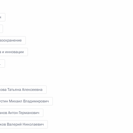
Владимир Путин провёл в режиме
видеоконференции очередное
совещание с членами
и
Правительства Российской
Федерации.
воохранение
а и инновации
1
Совещание
по экономическим вопросам
кова Татьяна Алексеевна
стин Михаил Владимирович
23 октября 2020 года
Аудио, 5 мин.
анов Антон Германович
Владимир Путин провёл в режиме
ков Валерий Николаевич
видеоконференции совещание
по экономическим вопросам.