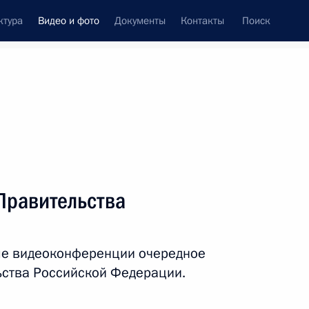
ктура
Видео и фото
Документы
Контакты
Поиск
си
ия, встречи
Встречи со СМИ
ноябрь, 2020
ть следующие материалы
Правительства
Встреча с Президентом
ме видеоконференции очередное
Сирии Башаром Асадом
ьства Российской Федерации.