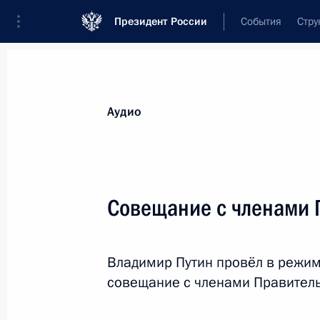
Президент России
События
Стру
Видеозаписи
Фотографии
Аудиозапи
Все материалы
Выступления
Совещан
Аудио
Показа
Совещание с членами 
Заседание Совета глав
Владимир Путин провёл в режи
государств – членов ШОС
совещание с членами Правител