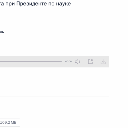
та при Президенте по науке
26 февраля 2020 года
Аудио, 2 ч.
Владимир Путин провёл очередную
встречу с рабочей группой
мль
по подготовке предложений
о внесении поправок
в Конституцию Российской
Федерации.
00:00
Встреча с рабочей группой
по подготовке предложений
о внесении поправок
в Конституцию
13 февраля 2020 года
Аудио, 2 ч.
109.2 МБ