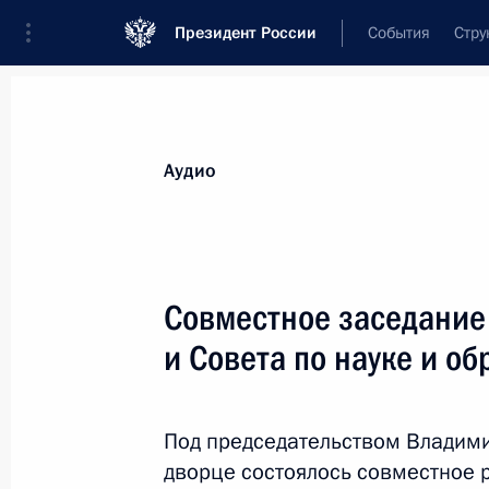
Президент России
События
Стру
Видеозаписи
Фотографии
Аудиозапи
Все материалы
Выступления
Совещан
Аудио
Показа
Совместное заседание
и Совета по науке и о
Совещание по наиболее
актуальным международным
Под председательством Владим
проблемам
дворце состоялось совместное