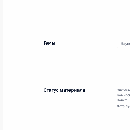
Владимир Путин принял участие
в ежегодном расширенном
заседании коллегии Министерства
внутренних дел Российской
Федерации.
Темы
Наук
Совещание
по экономическим вопросам
Статус материала
Опублик
Комисс
12 февраля 2020 года
Аудио, 4 мин.
Совет
Дата пу
Владимир Путин обсудил
с участниками совещания
по экономическим вопросам итоги
2019 года, текущую ситуацию