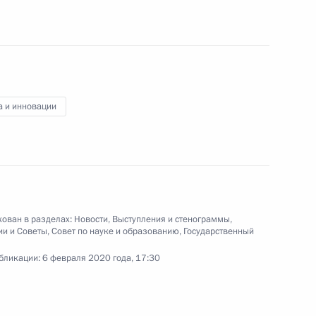
Владимир Путин провёл встречу
с рабочей группой по подготовке
предложений о внесении
поправок в Основной закон
Российской Федерации.
а и инновации
Переговоры с Президентом
Белоруссии Александром
Лукашенко
ован в разделах:
Новости
,
Выступления и стенограммы
,
ии и Советы
,
Совет по науке и образованию
,
Государственный
7 февраля 2020 года
Аудио, 2 мин.
бликации:
6 февраля 2020 года, 17:30
В Сочи состоялись переговоры
Владимира Путина с Президентом
Республики Беларусь Александром
Лукашенко, который прибыл