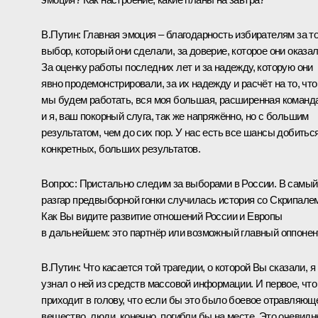
В.Путин
: Главная эмоция – благодарность избирателям за т
выбор, который они сделали, за доверие, которое они оказал
За оценку работы последних лет и за надежду, которую они
явно продемонстрировали, за их надежду и расчёт на то, что
мы будем работать, вся моя большая, расширенная команд
и я, ваш покорный слуга, так же напряжённо, но с большим
результатом, чем до сих пор. У нас есть все шансы добитьс
конкретных, больших результатов.
Вопрос
: Пристально следим за выборами в России. В самый
разгар предвыборной гонки случилась история со Скрипале
Как Вы видите развитие отношений России и Европы
в дальнейшем: это партнёр или возможный главный оппонен
В.Путин
: Что касается той трагедии, о которой Вы сказали, я
узнал о ней из средств массовой информации. И первое, что
приходит в голову, что если бы это было боевое отравляющ
вещество, люди, конечно, погибли бы на месте. Это очевид