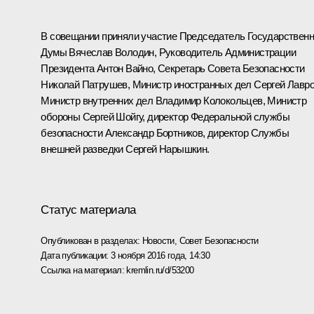
В совещании приняли участие Председатель Государствен
Думы
Вячеслав Володин
, Руководитель Администрации
Президента
Антон Вайно
, Секретарь Совета Безопасности
Николай Патрушев
, Министр иностранных дел
Сергей Лавр
Министр внутренних дел
Владимир Колокольцев
, Министр
обороны
Сергей Шойгу
, директор Федеральной службы
безопасности
Александр Бортников
, директор Службы
внешней разведки
Сергей Нарышкин
.
Статус материала
Опубликован в разделах:
Новости
,
Совет Безопасности
Дата публикации:
3 ноября 2016 года, 14:30
Ссылка на материал:
kremlin.ru/d/53200