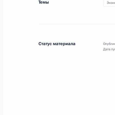
Темы
Экон
21 октября 2016 года, 15:20
Московская обл
Совещание с постоянными членами
21 октября 2016 года, 12:50
Московская обл
Статус материала
Опублик
Дата пу
20 октября 2016 года, четверг
Рабочая встреча с главой Минком
20 октября 2016 года, 16:30
Москва, Кремл
Заявление для прессы по итогам ви
20 октября 2016 года, 02:20
Берлин