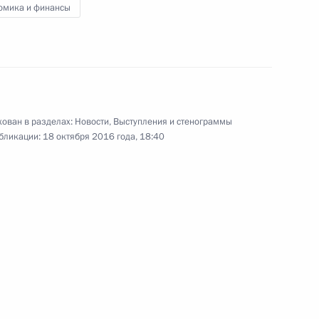
омика и финансы
асть, Ново-Огарёво
 Совета Безопасности
2
асть, Ново-Огарёво
ован в разделах:
Новости
,
Выступления и стенограммы
бликации:
18 октября 2016 года, 18:40
связи Николаем Никифоровым
3
ь
зита в Берлин
3
5м