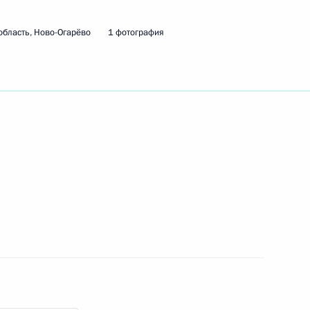
область, Ново-Огарёво
1 фотография
при крушении вертолёта
уге
инистром Израиля
рокурором Юрием Чайкой
2