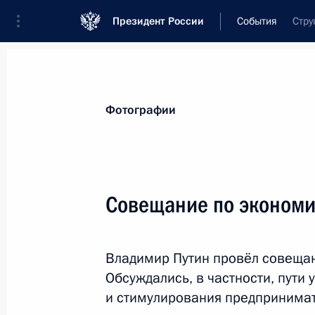
Президент России
События
Стру
Президент
Администрация
Государст
Новости
Стенограммы
Поездки
Те
Фотографии
Показа
Совещание по эконом
22 октября 2016 года, суббота
Владимир Путин провёл совеща
Андрей Ярин назначен начальнико
Обсуждались, в частности, пути
по внутренней политике
и стимулирования предпринимат
22 октября 2016 года, 15:35