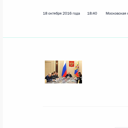
18 октября 2016 года
18:40
Московская 
Соболезнования семьям погибших 
в Ямало-Ненецком автономном окр
22 октября 2016 года, 11:00
21 октября 2016 года, пятница
Телефонный разговор с Премьер-м
Биньямином Нетаньяху
21 октября 2016 года, 19:45
Рабочая встреча с Генеральным п