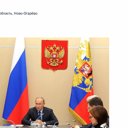
к
область, Ново-Огарёво
ром» Алексеем Миллером
3
асть, Ново-Огарёво
м Управления Президента
при крушении вертолёта
уге