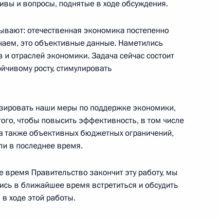
тивы и вопросы, поднятые в ходе обсуждения.
асть, Ново-Огарёво
зывают: отечественная экономика постепенно
чаем, это объективные данные. Наметились
 и отраслей экономики. Задача сейчас состоит
ойчивому росту, стимулировать
связи Николаем Никифоровым
3
ь
изировать наши меры по поддержке экономики,
того, чтобы повысить эффективность, в том числе
зита в Берлин
, а также объективных бюджетных ограничений,
3
5м
ли в последнее время.
е время Правительство закончит эту работу, мы
сь в ближайшее время встретиться и обсудить
суа Олландом
1
в ходе этой работы.