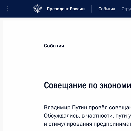
Президент России
События
Стру
Президент
Администрация
Государст
Новости
Стенограммы
Поездки
Те
События
Показа
Совещание по эконом
Соболезнования Президенту Пакис
и Премьер-министру Навазу Шариф
Владимир Путин провёл совеща
25 октября 2016 года, 11:40
Обсуждались, в частности, пути
и стимулирования предпринимат