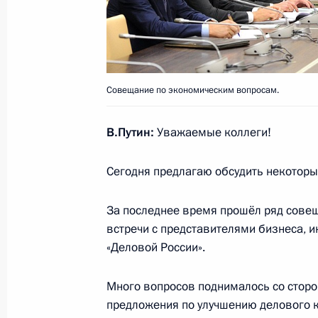
22 октября 2016 года, 11:00
21 октября 2016 года, пятница
Совещание по экономическим вопросам.
Телефонный разговор с Премьер-м
Биньямином Нетаньяху
В.Путин:
Уважаемые коллеги!
21 октября 2016 года, 19:45
Сегодня предлагаю обсудить некоторы
За последнее время прошёл ряд совещ
Рабочая встреча с Генеральным п
встречи с представителями бизнеса, и
21 октября 2016 года, 15:20
Московская обл
«Деловой России».
Много вопросов поднималось со стор
Совещание с постоянными членами
предложения по улучшению делового 