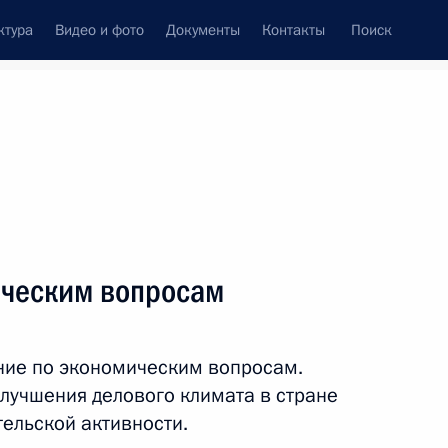
ктура
Видео и фото
Документы
Контакты
Поиск
венный Совет
Совет Безопасности
Комиссии и советы
леграммы
Сведения о Президенте
октябрь, 2016
ть следующие материалы
ическим вопросам
тана Мамнуну Хуссейну
у
ние по экономическим вопросам.
 улучшения делового климата в стране
ельской активности.