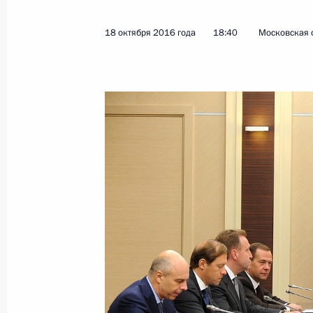
24 октября 2016 года, понедельни
18 октября 2016 года
18:40
Московская 
Встреча с главой компании «Газп
24 октября 2016 года, 15:25
Московская обл
22 октября 2016 года, суббота
Андрей Ярин назначен начальнико
по внутренней политике
22 октября 2016 года, 15:35
Соболезнования семьям погибших 
в Ямало-Ненецком автономном окр