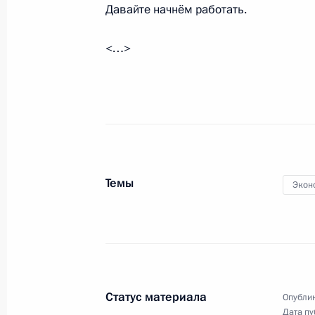
Давайте начнём работать.
<…>
Переговоры в «нормандском форм
20 октября 2016 года, 00:20
Берлин
19 октября 2016 года, среда
Владимир Путин прибыл в Берлин
Темы
Экон
19 октября 2016 года, 19:10
Павел Колобков назначен Министр
19 октября 2016 года, 18:40
Статус материала
Опублик
Дата пу