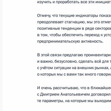
изучить и проработать все эти инициа
21 октября 2016 года, 12:50
Московская обл
Отмечу, что текущие индикаторы пока
преодолевает стагнацию, мы это отме
20 октября 2016 года, четверг
позитивные тенденции в ряде секторов
в том, чтобы обеспечить переход к уст
Рабочая встреча с главой Минком
предпринимательскую активность.
20 октября 2016 года, 16:30
Москва, Кремл
В этой связи предлагаю проинвентар
и важно, безусловно, сделать всё для 
Заявление для прессы по итогам ви
с учётом ситуации на внешних рынках
о которых мы с вами так много говори
20 октября 2016 года, 02:20
Берлин
И очень рассчитываю, что в ближайше
с Дмитрием Анатольевичем договорили
Беседа с Ангелой Меркель и Фран
те параметры, на которые мы выходим 
20 октября 2016 года, 01:50
Берлин