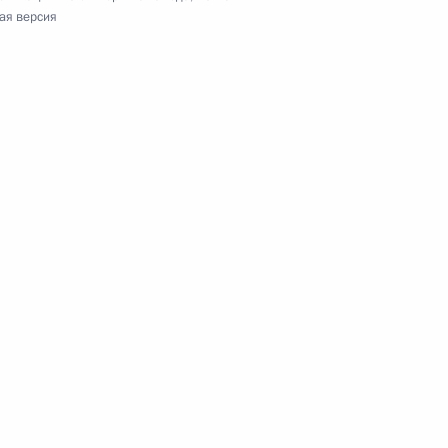
ая версия
елем Председателя
туре федеральных органов
и Павлом Колобковым
5
асть, Ново-Огарёво