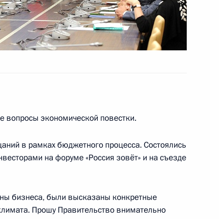
инистром Израиля
е вопросы экономической повестки.
аний в рамках бюджетного процесса. Состоялись
рокурором Юрием Чайкой
2
нвесторами на форуме «Россия зовёт» и на съезде
асть, Ново-Огарёво
оны бизнеса, были высказаны конкретные
 Совета Безопасности
климата. Прошу Правительство внимательно
2