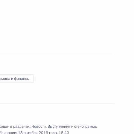
ате»
1
2
омика и финансы
ом спорта
ован в разделах:
Новости
,
Выступления и стенограммы
бликации:
18 октября 2016 года, 18:40