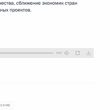
чества, сближение экономик стран
27 октября 2016 года
Аудио, 26 мин.
тных проектов.
Владимир Путин принял участие
в итоговой пленарной сессии XIII
ежегодного заседания
Международного дискуссионного
клуба «Валдай». Тема заседания
в этом году – «Будущее начинается
сегодня: контуры завтрашнего
00:00
мира».
по итогам визита в Берлин
3.9 МБ