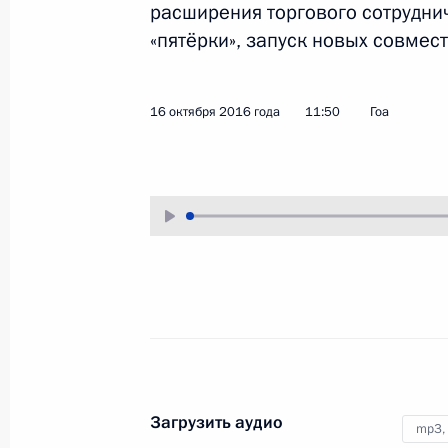
расширения торгового сотрудни
31 октября 2016 года
Аудио, 9 мин.
«пятёрки», запуск новых совмес
16 октября 2016 года
11:50
Гоа
Заявление для прессы 
Загрузить аудио
mp3,
20 октября 2016 года
Берлин