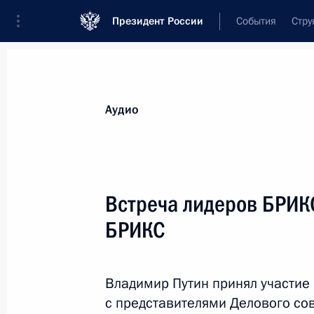
Президент России
События
Стру
Видеозаписи
Фотографии
Аудиозапи
Все материалы
Выступления
Совещан
Аудио
Показа
Встреча лидеров БРИКС
БРИКС
Ввод в эксплуатацию
нефтяного месторождения
Владимир Путин принял участие
имени В.Филановского
с представителями Делового со