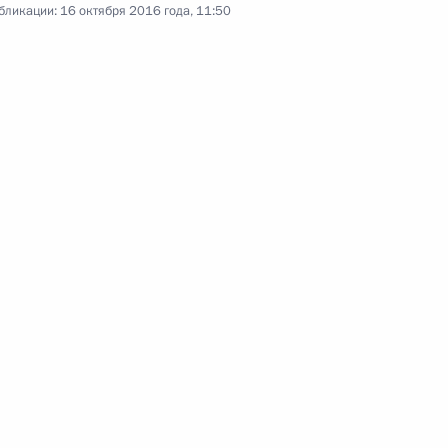
бликации:
16 октября 2016 года, 11:50
00:00
Съезд «Деловой России»
о
18 октября 2016 года
Аудио, 59 мин.