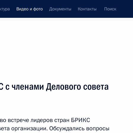
ктура
Видео и фото
Документы
Контакты
Поиск
си
ия, встречи
Встречи со СМИ
октябрь, 2016
ть следующие материалы
 с членами Делового совета
Заседание Международного
дискуссионного клуба
 во встрече лидеров стран БРИКС
«Валдай»
вета организации. Обсуждались вопросы