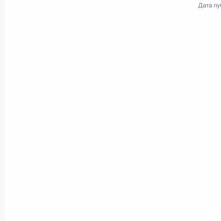
Дата пу
Межрегиональный форум
Общероссийского народног
фронта
26 октября 2016 года
Аудио, 2 ч.