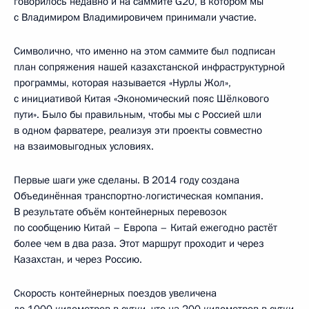
говорилось недавно и на саммите G20, в котором мы
с Владимиром Владимировичем принимали участие.
Символично, что именно на этом саммите был подписан
план сопряжения нашей казахстанской инфраструктурной
программы, которая называется «Нурлы Жол»,
с инициативой Китая «Экономический пояс Шёлкового
пути». Было бы правильным, чтобы мы с Россией шли
в одном фарватере, реализуя эти проекты совместно
на взаимовыгодных условиях.
Первые шаги уже сделаны. В 2014 году создана
Объединённая транспортно-логистическая компания.
В результате объём контейнерных перевозок
по сообщению Китай – Европа – Китай ежегодно растёт
более чем в два раза. Этот маршрут проходит и через
Казахстан, и через Россию.
Скорость контейнерных поездов увеличена
до 1000 километров в сутки, что на 200 километров в сутки