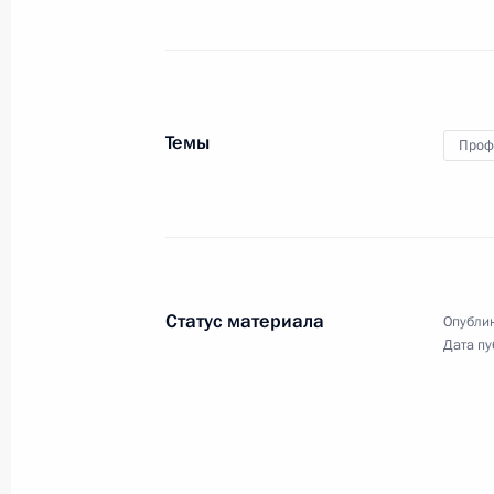
29 сентября 2016 года, четверг
Подписан Указ о призыве на военн
в запас
Темы
Проф
29 сентября 2016 года, 19:30
Телефонный разговор с Федераль
Ангелой Меркель
Статус материала
Опублик
29 сентября 2016 года, 18:45
Дата пу
Телефонный разговор с Премьер-м
Биньямином Нетаньяху