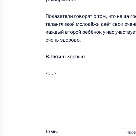
Телефонный разговор с Федераль
Показатели говорят о том, что наша г
Ангелой Меркель
талантливой молодёжи даёт свои очень
каждый второй ребёнок у нас участвуе
29 сентября 2016 года, 18:45
очень здорово.
В.Путин:
Хорошо.
Телефонный разговор с Премьер-м
Биньямином Нетаньяху
<…>
29 сентября 2016 года, 16:50
Встреча с главой компании «Аэро
29 сентября 2016 года, 15:10
Московская об
Темы
Проф