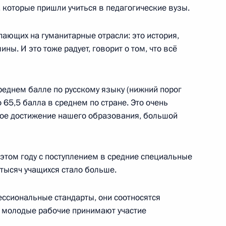
нём германского единства
, которые пришли учиться в педагогические вузы.
ающих на гуманитарные отрасли: это история,
ны. И это тоже радует, говорит о том, что всё
ра Путина в Казахстан
реднем балле по русскому языку (нижний порог
 65,5 балла в среднем по стране. Это очень
ьшое достижение нашего образования, большой
 Цзиньпину по случаю 67-й
в этом году с поступлением в средние специальные
 Народной Республики
тысяч учащихся стало больше.
ессиональные стандарты, они соотносятся
 молодые рабочие принимают участие