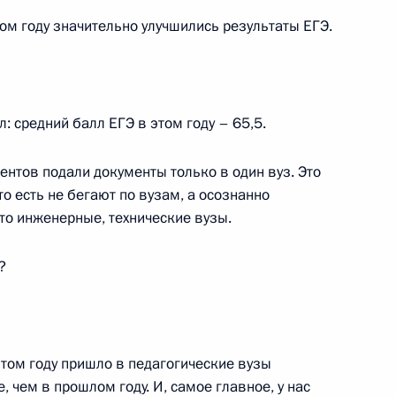
н
том году значительно улучшились результаты ЕГЭ.
: средний балл ЕГЭ в этом году – 65,5.
х кругов Оренбургской
2
иентов подали документы только в один вуз. Это
то есть не бегают по вузам, а осознанно
то инженерные, технические вузы.
одного заповедника
16
6м
?
ласть
этом году пришло в педагогические вузы
 чем в прошлом году. И, самое главное, у нас