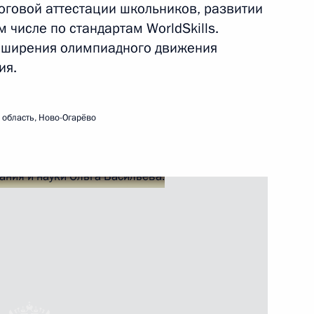
оговой аттестации школьников, развитии
 числе по стандартам WorldSkills.
сены изменения
сширения олимпиадного движения
ия.
область, Ново-Огарёво
ешней разведки
4
4м
 заместителем Руководителя