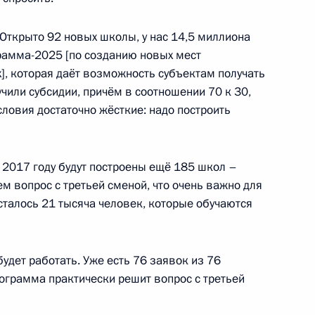
ества России и Казахстана
18
11м
 Открыто 92 новых школы, у нас 14,5 миллиона
рамма-2025 [по созданию новых мест
, которая даёт возможность субъектам получать
учили субсидии, причём в соотношении 70 к 30,
словия достаточно жёсткие: надо построить
орум
4
25м
в 2017 году будут построены ещё 185 школ –
м вопрос с третьей сменой, что очень важно для
осталось 21 тысяча человек, которые обучаются
а Нурсултаном Назарбаевым
5
дет работать. Уже есть 76 заявок из 76
программа практически решит вопрос с третьей