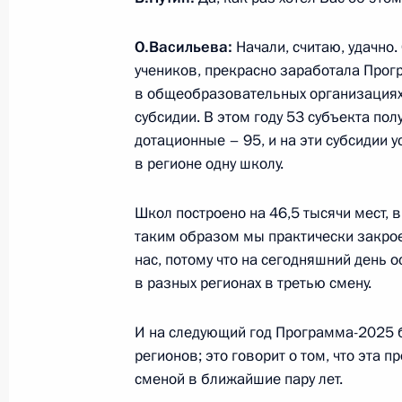
Форум межрегионального сотруднич
О.Васильева:
Начали, считаю, удачно.
учеников, прекрасно заработала Прог
4 октября 2016 года, 14:30
Астана
в общеобразовательных организациях]
субсидии. В этом году 53 субъекта пол
дотационные – 95, и на эти субсидии у
Российско-казахстанский бизнес-ф
в регионе одну школу.
4 октября 2016 года, 12:30
Астана
Школ построено на 46,5 тысячи мест, 
таким образом мы практически закрое
нас, потому что на сегодняшний день 
Встреча с Президентом Казахстан
в разных регионах в третью смену.
4 октября 2016 года, 12:00
Астана
И на следующий год Программа-2025 бу
регионов; это говорит о том, что эта 
3 октября 2016 года, понедельник
сменой в ближайшие пару лет.