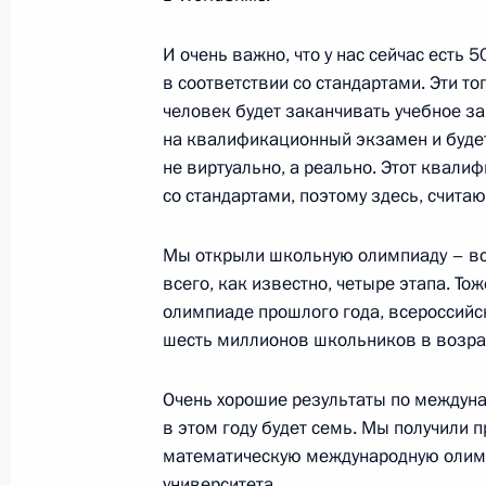
30 сентября 2016 года, пятница
Поздравление с Днём независимос
И очень важно, что у нас сейчас есть 
в соответствии со стандартами. Эти т
30 сентября 2016 года, 15:20
человек будет заканчивать учебное за
на квалификационный экзамен и будет
не виртуально, а реально. Этот квали
Встреча с главой Роскосмоса Иго
со стандартами, поэтому здесь, считаю
30 сентября 2016 года, 14:40
Москва, Крем
Мы открыли школьную олимпиаду – вс
всего, как известно, четыре этапа. То
олимпиаде прошлого года, всероссийск
29 сентября 2016 года, четверг
шесть миллионов школьников в возраст
Подписан Указ о призыве на военн
в запас
Очень хорошие результаты по междуна
в этом году будет семь. Мы получили 
29 сентября 2016 года, 19:30
математическую международную олимп
университета.