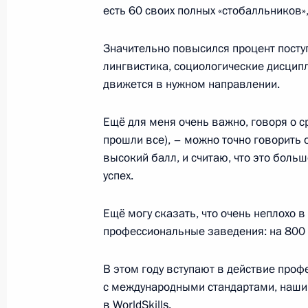
Поздравление руководству ФРГ с Д
есть 60 своих полных «стобалльников»
3 октября 2016 года, 10:00
Значительно повысился процент поступ
лингвистика, социологические дисципли
движется в нужном направлении.
4 октября состоится визит Владими
3 октября 2016 года, 09:00
Ещё для меня очень важно, говоря о с
прошли все), – можно точно говорить о
высокий балл, и считаю, что это бол
1 октября 2016 года, суббота
успех.
Поздравление Председателю КНР Си
Ещё могу сказать, что очень неплохо 
годовщины образования Китайской
профессиональные заведения: на 800 
1 октября 2016 года, 12:00
В этом году вступают в действие проф
с международными стандартами, наши
в WorldSkills.