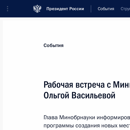
Президент России
События
Стру
Президент
Администрация
Государст
Новости
Стенограммы
Поездки
Те
События
Показа
Рабочая встреча с Мин
Ольгой Васильевой
6 октября состоится встреча Влад
Князем Монако Альбертом II, кото
проходящих Дней Монако
Глава Минобрнауки информиров
5 октября 2016 года, 15:00
программы создания новых мес