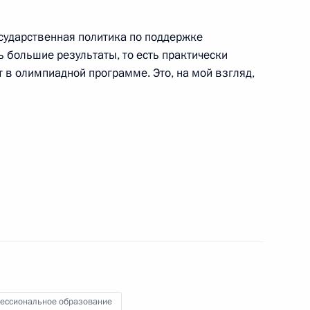
ным канцлером Германии
осударственная политика по поддержке
 большие результаты, то есть практически
т в олимпиадной программе. Это, на мой взгляд,
инистром Израиля
флот» Виталием Савельевым
3
ласть, Ново-Огарёво
ессиональное образование