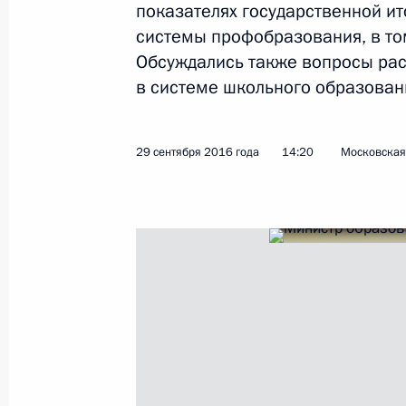
показателях государственной ит
системы профобразования, в том
В состав Совета Безопасности вне
Обсуждались также вопросы ра
в системе школьного образован
5 октября 2016 года, 14:50
29 сентября 2016 года
14:20
Московская 
Встреча с сотрудниками Службы вн
5 октября 2016 года, 13:40
Москва
Сергей Кириенко назначен первым
Администрации Президента
5 октября 2016 года, 13:10