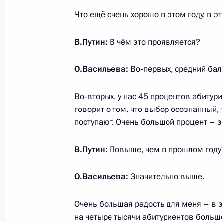
Владимир Путин прибыл в Казахста
Что ещё очень хорошо в этом году, в э
3 октября 2016 года, 23:00
Астана
В.Путин:
В чём это проявляется?
О.Васильева:
Во‑первых, средний балл
Встреча с представителями деловы
области
Во‑вторых, у нас 45 процентов абитур
3 октября 2016 года, 20:15
Оренбург
говорит о том, что выбор осознанный, 
поступают. Очень большой процент – э
Посещение государственного прир
В.Путин:
Повыше, чем в прошлом году
«Оренбургский»
О.Васильева:
Значительно выше.
3 октября 2016 года, 17:50
Оренбургская об
Очень большая радость для меня – в 
на четыре тысячи абитуриентов больше,