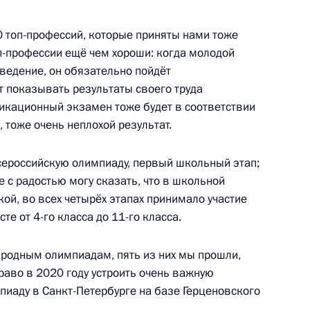
ти Абхазии
50 топ-профессий, которые приняты нами тоже
оп-профессии ещё чем хороши: когда молодой
ведение, он обязательно пойдёт
 показывать результаты своего труда
фикационный экзамен тоже будет в соответствии
рем Комаровым
3
, тоже очень неплохой результат.
ль
ероссийскую олимпиаду, первый школьный этап;
же с радостью могу сказать, что в школьной
ой, во всех четырёх этапах принимало участие
е от 4-го класса до 11-го класса.
ую службу и увольнении
родным олимпиадам, пять из них мы прошли,
право в 2020 году устроить очень важную
иаду в Санкт-Петербурге на базе Герценовского