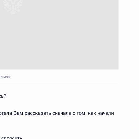
Государственной Думы
9
18м
ом Таджикистана Эмомали
ильева.
сь?
осмотрели фильм «28
тела Вам рассказать сначала о том, как начали
 спросить.