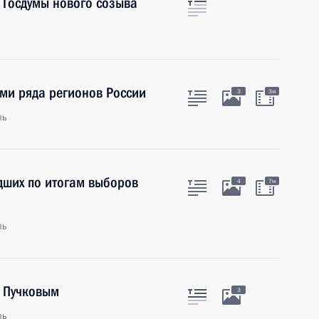
 Госдумы нового созыва
ми ряда регионов России
3
3м
ль
дших по итогам выборов
4
7м
ль
 Пучковым
3
ль