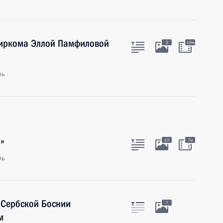
биркома Эллой Памфиловой
3
19м
ль
»
13
7м
ль
 Сербской Боснии
7
м