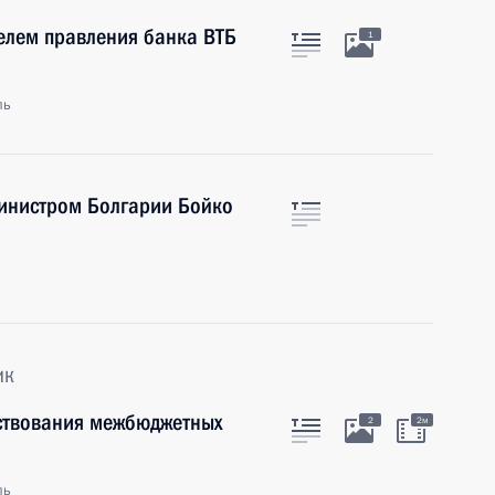
телем правления банка ВТБ
1
ль
инистром Болгарии Бойко
ик
ствования межбюджетных
2
2м
ль