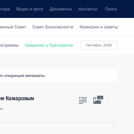
ктура
Видео и фото
Документы
Контакты
Поиск
венный Совет
Совет Безопасности
Комиссии и советы
леграммы
Сведения о Президенте
сентябрь, 2016
ть следующие материалы
рем Комаровым
3
ль