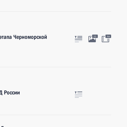
 этапа Черноморской
11
4м
Д России