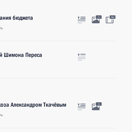
ания бюджета
1
3м
ль
ой Шимона Переса
хоза Александром Ткачёвым
1
ль