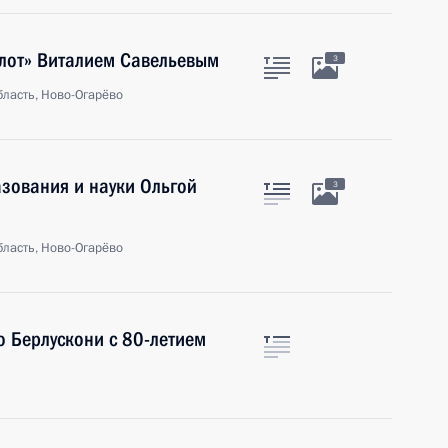
флот» Виталием Савельевым
3
ласть, Ново-Огарёво
зования и науки Ольгой
3
ласть, Ново-Огарёво
 Берлускони с 80-летием