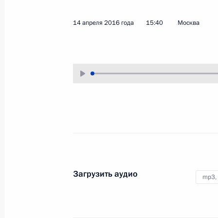
26 апреля 2016 года
Аудио, 7 мин.
14 апреля 2016 года
15:40
Москва
По окончании российско-
узбекистанских переговоров
Владимир Путин и Ислам Каримов
сделали заявления для прессы.
Открытие чемпионата
Европы по дзюдо 2016 года
Загрузить аудио
mp3,
22 апреля 2016 года
Аудио, 2 мин.