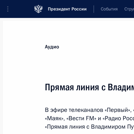
Президент России
События
Стру
Видеозаписи
Фотографии
Аудиозапи
Все материалы
Выступления
Совещан
Аудио
Показа
Прямая линия с Влад
Заявления для прессы
В эфире телеканалов «Первый», 
по итогам российско-
«Маяк», «Вести FM» и «Радио Ро
узбекистанских переговоров
«Прямая линия с Владимиром Пу