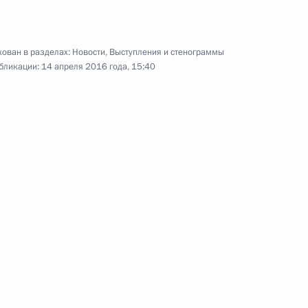
ован в разделах:
Новости
,
Выступления и стенограммы
бликации:
14 апреля 2016 года, 15:40
Вручение верительных
грамот Президенту России
20 апреля 2016 года
Аудио, 21 мин.