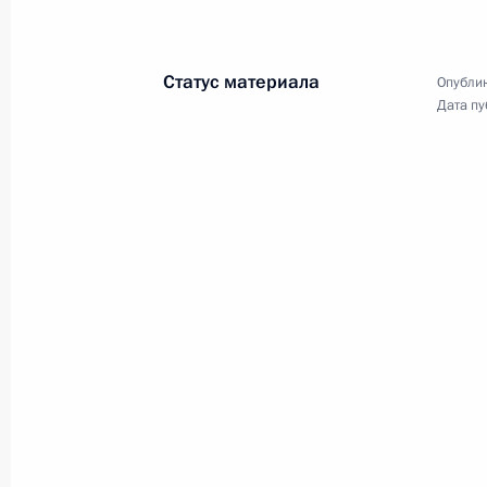
Статус материала
Опублик
Дата пу
Церемония представления
офицеров, назначенных
на высшие командные
должности
21 апреля 2016 года
Аудио, 13 мин.