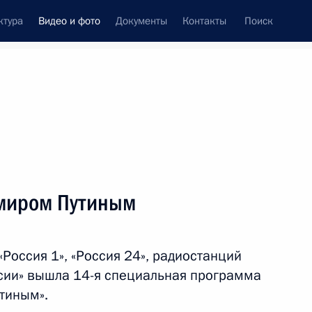
ктура
Видео и фото
Документы
Контакты
Поиск
си
ия, встречи
Встречи со СМИ
апрель, 2016
ть следующие материалы
имиром Путиным
Форум Общероссийского
«Россия 1», «Россия 24», радиостанций
народного фронта «Форум
ссии» вышла 14-я специальная программа
действий. Регионы»
тиным».