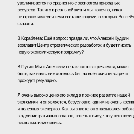
увеличивается по сравнению с экспортом природных
ресурсов. Так что в реальной жизни мы, конечно, никак
не ограничиваемся теми составляющими, о которых Вы сей
сказали.
В.Кораблёва:
Ещё вопрос: правда ли, что Алексей Кудрин
возглавит Центр стратегических разработок и будет писать
новую экономическую программу?
В.Путин:
Мы с Алексеем не так часто встречаемся, может
быть, как нам с ним хотелось бы, но всё‑таки эти встречи
проходят регулярно.
Я очень высоко ценю его вклад в прежнее развитие нашей
экономики, и он является, безусловно, одним из очень крепк
и полезных экспертов. Как вы знаете, он отказывался работ
в административных органах, теперь я вижу, что у него пози
несколько изменились.