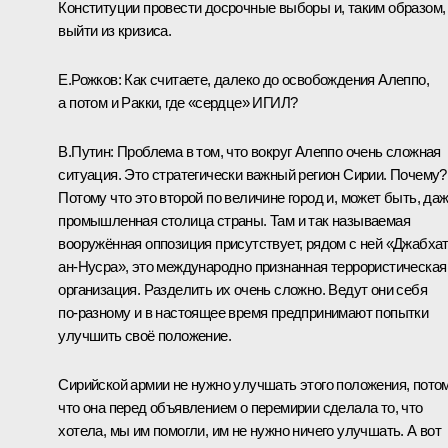
Конституции провести досрочные выборы и, таким образом,
выйти из кризиса.
Е.Рожков:
Как считаете, далеко до освобождения Алеппо,
а потом и Ракки, где «сердце» ИГИЛ?
В.Путин:
Проблема в том, что вокруг Алеппо очень сложная
ситуация. Это стратегически важный регион Сирии. Почему?
Потому что это второй по величине город и, может быть, да
промышленная столица страны. Там и так называемая
вооружённая оппозиция присутствует, рядом с ней «Джабха
ан-Нусра», это международно признанная террористическая
организация. Разделить их очень сложно. Ведут они себя
по‑разному и в настоящее время предпринимают попытки
улучшить своё положение.
Сирийской армии не нужно улучшать этого положения, пото
что она перед объявлением о перемирии сделала то, что
хотела, мы им помогли, им не нужно ничего улучшать. А вот