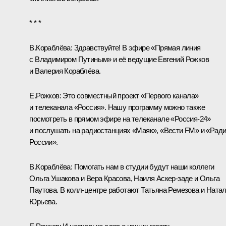
* * *
В.Кораблёва
: Здравствуйте! В эфире «Прямая линия
с Владимиром Путиным» и её ведущие Евгений Рожков
и Валерия Кораблёва.
Е.Рожков
: Это совместный проект «Первого канала»
и телеканала «Россия». Нашу программу можно также
посмотреть в прямом эфире на телеканале «Россия-24»
и послушать на радиостанциях «Маяк», «Вести FM» и «Рад
России».
В.Кораблёва
: Помогать нам в студии будут наши коллеги
Ольга Ушакова и Вера Красова, Наиля Аскер-заде и Ольга
Паутова. В колл-центре работают Татьяна Ремезова и Ната
Юрьева.