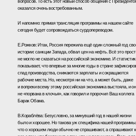
вопросов. То есть этот новый способ общения с Президенто
оказался очень востребованным.
И напомню: прямая трансляция программы на нашем сайте
сегодня будет сопровождаться сурдопереводом.
Е.Рожков:
Итак, Россия пережила ещё один сложный год сво
истории: санкции Запада, обвал цен на нефть. Всё это прост
не могло не сказаться на российской экономике. И статистик
показывает, что впервые за многие годы в стране зафиксиро
спад производства, снижаются зарплаты и сокращаются
рабочие места. Но, несмотря ни на что, а может быть, даже
и вопреки всему этому российская экономика выстояла, и о
не «порвана в клочья», как говорил и пророчил Ваш коллега
Барак Обама.
В.Кораблёва:
Безусловно, за минувший год в нашей жизни
было и хорошее. Но такова уж специфика нашей программы
что о хорошем люди обычно не спрашивают, а спрашивают 