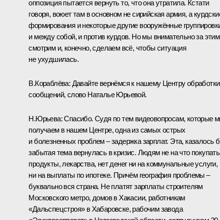
оппозиция пытается вернуть то, что она утратила. Кстати
говоря, воюет там в основном не сирийская армия, а курдски
формирования и некоторые другие вооружённые группировк
и между собой, и против курдов. Но мы внимательно за этим
смотрим и, конечно, сделаем всё, чтобы ситуация
не ухудшилась.
В.Кораблёва:
Давайте вернёмся к нашему Центру обработки
сообщений, слово Наталье Юрьевой.
Н.Юрьева:
Спасибо. Судя по тем видеовопросам, которые 
получаем в нашем Центре, одна из самых острых
и болезненных проблем – задержка зарплат. Эта, казалось б
забытая тема вернулась в кризис. Людям не на что покупать
продукты, лекарства, нет денег ни на коммунальные услуги,
ни на выплаты по ипотеке. Причём география проблемы –
буквально вся страна. Не платят зарплаты строителям
Московского метро, домов в Хакасии, работникам
«Дальспецстроя» в Хабаровске, рабочим завода