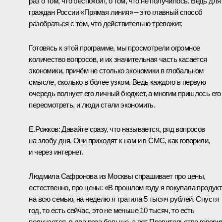
раз о том, что беспокоит, о том, что не получилось. Ведь для
граждан России «Прямая линия» – это главный способ
разобраться с тем, что действительно тревожит.
Готовясь к этой программе, мы просмотрели огромное
количество вопросов, и их значительная часть касается
экономики, причём не столько экономики в глобальном
смысле, сколько в более узком. Ведь каждого в первую
очередь волнует его личный бюджет, а многим пришлось его
пересмотреть, и люди стали экономить.
Е.Рожков:
Давайте сразу, что называется, ряд вопросов
на злобу дня. Они приходят к нам и в СМС, как говорили,
и через интернет.
Людмила Сафронова из Москвы спрашивает про цены,
естественно, про цены: «В прошлом году я покупала продук
на всю семью, на неделю я тратила 5 тысяч рублей. Спустя
год, то есть сейчас, это не меньше 10 тысяч, то есть
получается, в два раза больше, а вот Правительство говорит