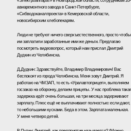
«Электроаппарат» в Новгородской области, сотрудникам 20-
авиаремонтного завода в Санкт-Петербурге,
«Сибводоканалпроекта» в Кемеровской области,
новосибирским хлебопекарям.
Люди не требуют ничего сверхъестественного, просто чтобы
им заплатили заработанные ими же деньги. Предлагаю
посмотреть видеовопрос, который нам прислал Дмитрий
Дудкин из Челябинска.
Д.Дудкин:
Здравствуйте, Владимир Владимирович! Вас
беспокоят из города Челябинска. Меня зовут Дмитрий. Я
работаю на ЧМЗАП, то есть «Уралавтоприцеп», выполняем
госзаказ на оборонку, делаем прицепы. У нас проблема такая
задержка идёт очень большая, на три месяца задерживают
зарплату. Плюс ещё не выплачивают полностью: если дают,
то небольшими кусками. Беда в этом. Зарплата маленькая.
У меня четверо детей.
В.Путин:
Дмитрий, как предприятие называется? (Можно