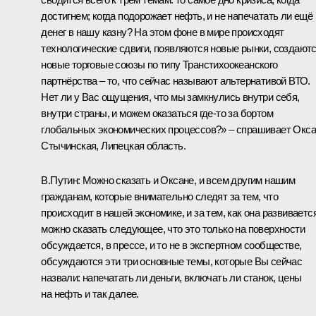
достигнем; когда подорожает нефть, и не напечатать ли ещё
денег в нашу казну? На этом фоне в мире происходят
технологические сдвиги, появляются новые рынки, создают
новые торговые союзы по типу Транстихоокеанского
партнёрства – то, что сейчас называют альтернативой ВТО.
Нет ли у Вас ощущения, что мы замкнулись внутри себя,
внутри страны, и можем оказаться где‑то за бортом
глобальных экономических процессов?» – спрашивает Окс
Стычинская, Липецкая область.
В.Путин:
Можно сказать и Оксане, и всем другим нашим
гражданам, которые внимательно следят за тем, что
происходит в нашей экономике, и за тем, как она развивается
можно сказать следующее, что это только на поверхности
обсуждается, в прессе, и то не в экспертном сообществе,
обсуждаются эти три основные темы, которые Вы сейчас
назвали: напечатать ли деньги, включать ли станок, цены
на нефть и так далее.