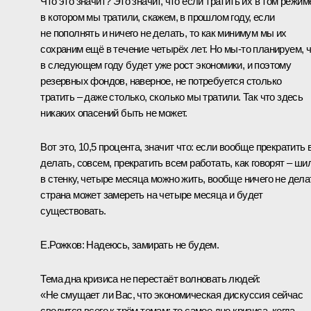
Что это значит? Это значит, что если тратить их в том режим
в котором мы тратили, скажем, в прошлом году, если
не пополнять и ничего не делать, то как минимум мы их
сохраним ещё в течение четырёх лет. Но мы‑то планируем, 
в следующем году будет уже рост экономики, и поэтому
резервных фондов, наверное, не потребуется столько
тратить – даже столько, сколько мы тратили. Так что здесь
никаких опасений быть не может.
Вот это, 10,5 процента, значит что: если вообще прекратить 
делать, совсем, прекратить всем работать, как говорят – ши
в стенку, четыре месяца можно жить, вообще ничего не дела
страна может замереть на четыре месяца и будет
существовать.
Е.Рожков:
Надеюсь, замирать не будем.
Тема дна кризиса не перестаёт волновать людей:
«Не смущает ли Вас, что экономическая дискуссия сейчас
сводится всего к трём темам: то самое дно кризиса, когда