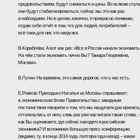
продовольствием, будут снижаться и цены. Во всяком случ
они будут стабилизироваться, сейчас мы это как раз
и наблюдаем. Но в целом, конечно, я прекрасно понимаю,
отдаю себе отчёт в том, что для людей, потребителей –
всё‑таки для них это нагрузка.
В.Кораблёва:
А вот как раз: «Все в России начали экономить
На чём стали экономить лично Вы? Тамара Георгиевна,
Москва».
В.Путин:
На времени, это самое дорогое, что у нас есть.
Е.Рожков:
Приходько Наталья из Москвы спрашивает:
в экономическом блоке Правительства с завидным
постоянством говорили о том, что мы нащупали дно кризиса,
оттолкнулись от него, семь раз уже насчитали такие слова, –
как Вы оцениваете, где сейчас находится российская
экономика? И вспоминая большую пресс-конференцию
(видимо, ту, в конце 2014 года, полтора года назад) – какая