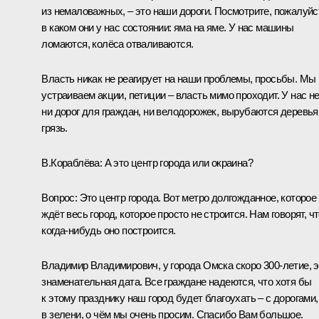
из немаловажных, – это наши дороги. Посмотрите, пожалуйс
в каком они у нас состоянии: яма на яме. У нас машины
ломаются, колёса отваливаются.
Власть никак не реагирует на наши проблемы, просьбы. Мы
устраиваем акции, петиции – власть мимо проходит. У нас н
ни дорог для граждан, ни велодорожек, вырубаются деревья
грязь.
В.Кораблёва:
А это центр города или окраина?
Вопрос:
Это центр города. Вот метро долгожданное, которое
ждёт весь город, которое просто не строится. Нам говорят, ч
когда‑нибудь оно построится.
Владимир Владимирович, у города Омска скоро 300-летие, э
знаменательная дата. Все граждане надеются, что хотя бы
к этому празднику наш город будет благоухать – с дорогами,
в зелени, о чём мы очень просим. Спасибо Вам большое.