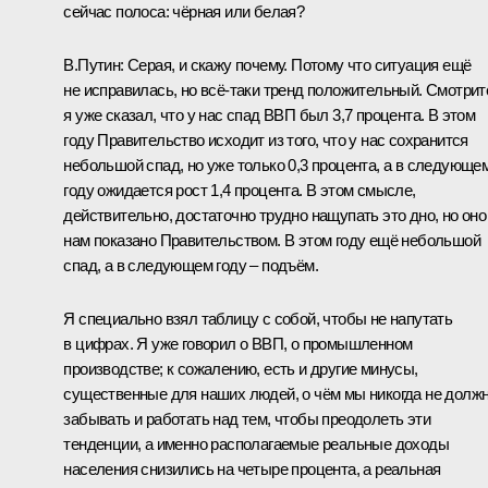
сейчас полоса: чёрная или белая?
В.Путин:
Серая, и скажу почему. Потому что ситуация ещё
не исправилась, но всё‑таки тренд положительный. Смотрит
я уже сказал, что у нас спад ВВП был 3,7 процента. В этом
году Правительство исходит из того, что у нас сохранится
небольшой спад, но уже только 0,3 процента, а в следующе
году ожидается рост 1,4 процента. В этом смысле,
действительно, достаточно трудно нащупать это дно, но оно
нам показано Правительством. В этом году ещё небольшой
спад, а в следующем году – подъём.
Я специально взял таблицу с собой, чтобы не напутать
в цифрах. Я уже говорил о ВВП, о промышленном
производстве; к сожалению, есть и другие минусы,
существенные для наших людей, о чём мы никогда не долж
забывать и работать над тем, чтобы преодолеть эти
тенденции, а именно располагаемые реальные доходы
населения снизились на четыре процента, а реальная