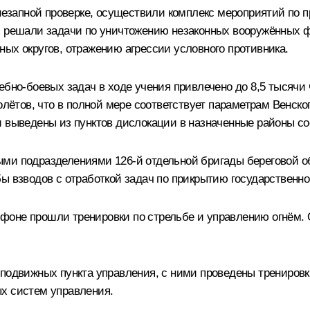
внезапной проверке, осуществили комплекс мероприятий по
ю, решали задачи по уничтожению незаконных вооружённых 
ых округов, отражению агрессии условного противника.
бно-боевых задач в ходе учения привлечено до 8,5 тысячи 
олётов, что в полной мере соответствует параметрам Венско
и выведены из пунктов дислокации в назначенные районы со
ми подразделениями 126‑й отдельной бригады береговой о
ы взводов с отработкой задач по прикрытию государственно
фоне прошли тренировки по стрельбе и управлению огнём.
 подвижных пункта управления, с ними проведены трениро
х систем управления.