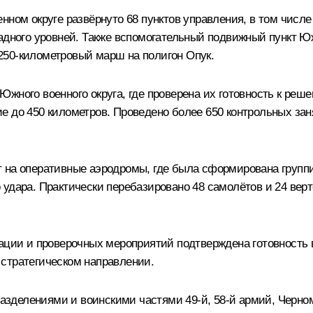
нном округе развёрнуто 68 пунктов управления, в том числе
адного уровней. Также вспомогательный подвижный пункт Южн
250‑километровый марш на полигон Опук.
Южного военного округа, где проверена их готовность к ре
е до 450 километров. Проведено более 650 контрольных зан
 на оперативные аэродромы, где была сформирована группи
 удара. Практически перебазировано 48 самолётов и 24 вер
иации и проверочных мероприятий подтверждена готовность 
стратегическом направлении.
дразделениями и воинскими частями 49‑й, 58‑й армий, Черн