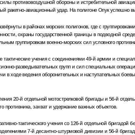
е силы противовоздушной обороны и истребительной авиац
ый ракетно-авиационный удар. На полигоне Опук успешно в
вёрнуты в районах морских полигонов, где с группировкам
енности, охраны государственной границы в подводной сред
льным группировкам военно-морских сил условного противн
 тактические учения с соединениями 49‑й армии и специаль
ионно-разведывательных групп и сил специальных операций
ачи в ходе ведения оборонительных и наступательных боев
ления 20‑й отдельной мотострелковой бригады и 56‑й отде
о противника, захват и удержание важных объектов.
ративно-тактического учения со 126‑й отдельной бригадой б
зделениями 7‑й десантно-штурмовой дивизии и 56‑й брига