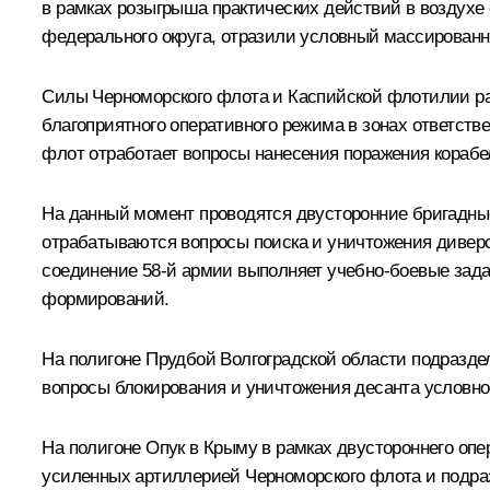
в рамках розыгрыша практических действий в воздух
федерального округа, отразили условный массированн
Силы Черноморского флота и Каспийской флотилии раз
благоприятного оперативного режима в зонах ответств
флот отработает вопросы нанесения поражения корабе
На данный момент проводятся двусторонние бригадные
отрабатываются вопросы поиска и уничтожения диверс
соединение 58‑й армии выполняет учебно-боевые зад
формирований.
На полигоне Прудбой Волгоградской области подразде
вопросы блокирования и уничтожения десанта условног
На полигоне Опук в Крыму в рамках двустороннего опе
усиленных артиллерией Черноморского флота и подра