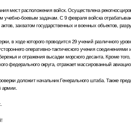
ания мест расположения войск. Осуществлена рекогносцир
м учебно-боевым задачам. С 9 февраля войска отрабатываю
 актов, захватом государственных и военных объектов, раз
рки, в ходе которого проводится 29 учений различного уро
устороннего оперативно-тактического учения соединениями
ережья и отражения высадки морского десанта. Кроме того
кого федерального округа, отражает массированный авиацио
роверки доложит начальник Генерального штаба. Также пр
й армии.
.
!