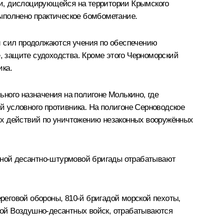
ии, дислоцирующейся на территории Крымского
ыполнено практическое бомбометание.
и сил продолжаются учения по обеспечению
е, защите судоходства. Кроме этого Черноморский
ика.
ного назначения на полигоне Молькино, где
 условного противника. На полигоне Серноводское
ых действий по уничтожению незаконных вооружённых
льной десантно-штурмовой бригады отрабатывают
ереговой обороны, 810‑й бригадой морской пехоты,
дой Воздушно-десантных войск, отрабатываются