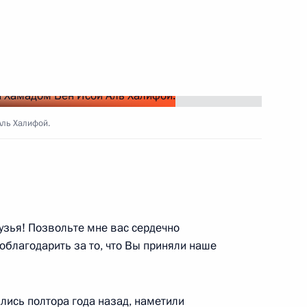
оде учений в Южном военном
3
19м
ласть, Ново-Огарёво
Аль Халифой.
 Совета Безопасности
4
ласть, Ново-Огарёво
рузья! Позвольте мне вас сердечно
поблагодарить за то, что Вы приняли наше
ва
4
29м
ль
ались
полтора года назад, наметили