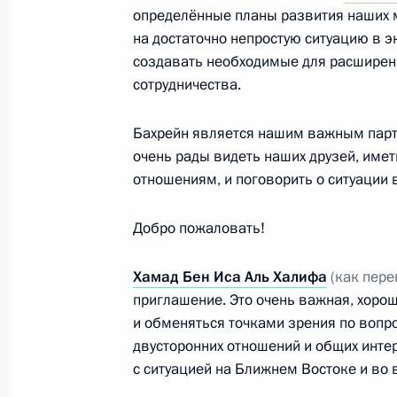
определённые планы развития наших 
на достаточно непростую ситуацию в 
Вручены премии Президента для мо
создавать необходимые для расшире
10 февраля 2016 года, 16:20
Москва, Крем
сотрудничества.
Бахрейн является нашим важным парт
Поздравление сотрудникам и вете
очень рады видеть наших друзей, име
дипломатического работника
отношениям, и поговорить о ситуации в
10 февраля 2016 года, 12:00
Добро пожаловать!
Хамад Бен Иса Аль Халифа
(как пере
Поздравление Владимиру Зельдину
приглашение. Это очень важная, хорош
и обменяться точками зрения по воп
10 февраля 2016 года, 10:00
двусторонних отношений и общих инте
с ситуацией на Ближнем Востоке и во 