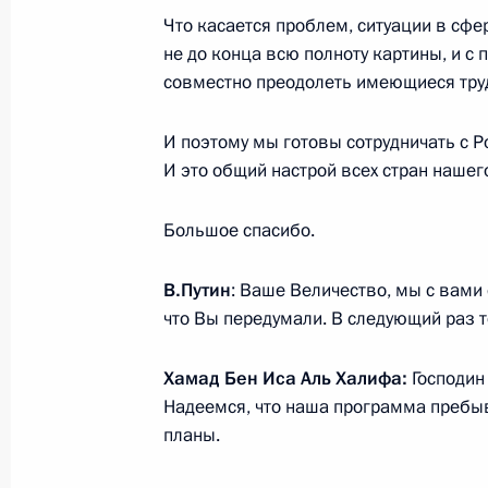
9 февраля 2016 года, вторник
Что касается проблем, ситуации в сфе
Встреча с председателем Федерац
не до конца всю полноту картины, и с
совместно преодолеть имеющиеся тру
России Михаилом Шмаковым
9 февраля 2016 года, 15:50
Москва, Кремль
И поэтому мы готовы сотрудничать с Р
И это общий настрой всех стран нашег
Встреча с губернатором Волгоград
Большое спасибо.
Бочаровым
В.Путин
9 февраля 2016 года, 14:00
: Ваше Величество, мы с вами 
Москва, Кремль
что Вы передумали. В следующий раз т
Хамад Бен Иса Аль Халифа:
Господин
8 февраля 2016 года, понедельник
Надеемся, что наша программа пребыв
Встреча с Королём Бахрейна Хама
планы.
8 февраля 2016 года, 14:15
Сочи