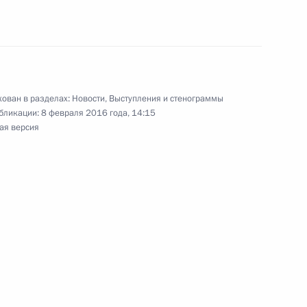
ован в разделах:
Новости
,
Выступления и стенограммы
бликации:
8 февраля 2016 года, 14:15
 Беларусь Александром
ая версия
1
 Совета Безопасности
4
асть, Ново-Огарёво