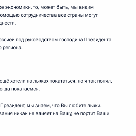
ре экономики, то, может быть, мы видим
ии независимых профсоюзов
 помощью сотрудничества все страны могут
3
дности.
оссией под руководством господина Президента.
о региона.
ской области Андреем
2
ещё хотели на лыжах покататься, но я так понял,
огда покатаемся.
 Президент, мы знаем, что Вы любите лыжи.
ания никак не влияет на Вашу, не портит Ваши
дом Бен Исой Аль Халифой
5