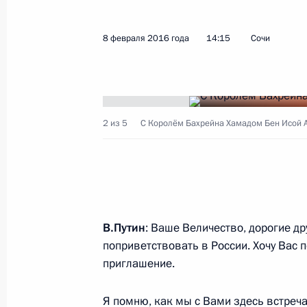
11 февраля 2016 года, четверг
Доклад Министерства обороны о х
8 февраля 2016 года
14:15
Сочи
округе
11 февраля 2016 года, 17:35
Московская об
2 из 5
С Королём Бахрейна Хамадом Бен Исой 
Совещание с постоянными членами
11 февраля 2016 года, 16:15
Московская об
10 февраля 2016 года, среда
В.Путин
: Ваше Величество, дорогие д
поприветствовать в России. Хочу Вас 
Совещание с членами Правительст
приглашение.
10 февраля 2016 года, 18:00
Москва, Крем
Я помню, как мы с Вами здесь
встреч