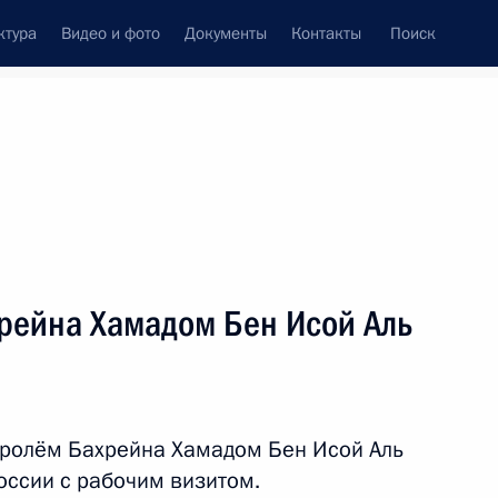
ктура
Видео и фото
Документы
Контакты
Поиск
венный Совет
Совет Безопасности
Комиссии и советы
леграммы
Сведения о Президенте
февраль, 2016
ть следующие материалы
хрейна Хамадом Бен Исой Аль
а «КамАЗ»
8
4м
елны
оролём Бахрейна Хамадом Бен Исой Аль
оссии с рабочим визитом.