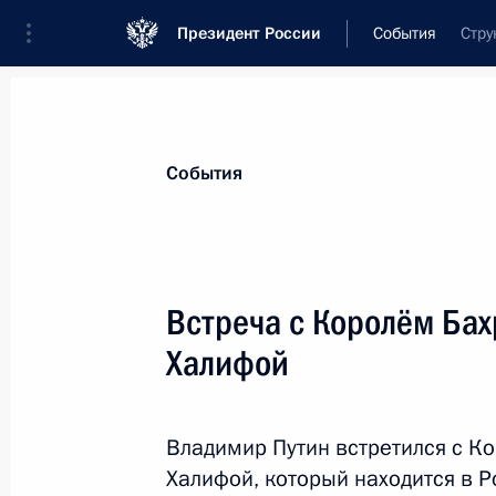
Президент России
События
Стру
Президент
Администрация
Государст
Новости
Стенограммы
Поездки
Те
События
Показа
Встреча с Королём Ба
Халифой
Посещение автомобильного завод
12 февраля 2016 года, 18:10
Набережные Ч
Владимир Путин встретился с К
Халифой, который находится в Р