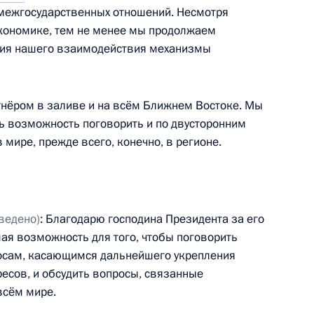
межгосударственных отношений. Несмотря
экономике, тем не менее мы продолжаем
лодых учёных за 2015 год
7
15м
ния нашего взаимодействия механизмы
ль
нёром в заливе и на всём Ближнем Востоке. Мы
ранам МИД России с Днём
ть возможность поговорить и по двусторонним
 мире, прежде всего, конечно, в регионе.
ведено)
: Благодарю господина Президента за его
ая возможность для того, чтобы поговорить
росам, касающимся дальнейшего укрепления
ресов, и обсудить вопросы, связанные
всём мире.