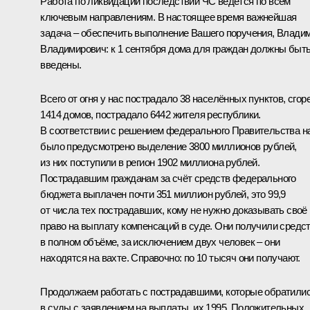
Работа по ликвидации последствий ЧС ведётся по всем
ключевым направлениям. В настоящее время важнейшая
задача – обеспечить выполнение Вашего поручения, Влади
Владимирович: к 1 сентября дома для граждан должны быт
введены.
Всего от огня у нас пострадало 38 населённых пунктов, сгор
1414 домов, пострадало 6442 жителя республики.
В соответствии с решением федерального Правительства н
было предусмотрено выделение 3800 миллионов рублей,
из них поступили в регион 1902 миллиона рублей.
Пострадавшим гражданам за счёт средств федерального
бюджета выплачен почти 351 миллион рублей, это 99,9
от числа тех пострадавших, кому не нужно доказывать своё
право на выплату компенсаций в суде. Они получили средс
в полном объёме, за исключением двух человек – они
находятся на вахте. Справочно: по 10 тысяч они получают.
Продолжаем работать с пострадавшими, которые обратили
в суды с заявлением на выплаты, их 1995. Положительных