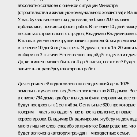
абсолютно согласен с оценкой ситуации Министра
[строительства и жилищно-коммунального хозяйства] и Ваш
У нас буквально ещё три дня назад не было 200 человек,
добавились, появился фронт работ. В течение 10 дней выхо
несколько строительных отрядов, Владимир Владимирович.
В планах увеличение группировки строителей: мы увеличим
в течение 10 дней ещё на треть. Я думаю, что к 15–20 июля 
выйдем на 3 тысячи. Естественно, подойдёт отделка и сдача
Да, контингент может быть от 4 до 5 тысяч, но это всё будет
зависеть от развёрнутого фронта работ.
Для строителей подготовлено на сегодняшний день 1025
земельных участков, ведётся строительство 800 домов. Все
в списке 794 дома, одобренных для финансирования, все он
будут построены к 1 сентября. Остальные 620, про которые
говорим, – часть попадает у нас в постановление, в новые
корректировки. Владимир Владимирович, я уберу из доклад
много лишних слов, спасибо за принятое Вами решение, что
будет включена категория граждан – многодетные семьи.