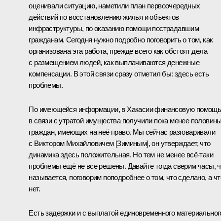
оценивали ситуацию, наметили план первоочередных
действий по восстановлению жилья и объектов
инфраструктуры, по оказанию помощи пострадавшим
гражданам. Сегодня нужно подробно поговорить о том, как
организована эта работа, прежде всего как обстоят дела
с размещением людей, как выплачиваются денежные
компенсации. В этой связи сразу отметил бы: здесь есть
проблемы.
По имеющейся информации, в Хакасии финансовую помощ
в связи с утратой имущества получили пока менее половин
граждан, имеющих на неё право. Мы сейчас разговаривали
с Виктором Михайловичем [Зиминым], он утверждает, что
динамика здесь положительная. Но тем не менее всё‑таки
проблемы ещё не все решены. Давайте тогда сверим часы, ч
называется, поговорим поподробнее о том, что сделано, а чт
нет.
Есть задержки и с выплатой единовременного материальног