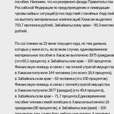
пособия. Напомню, что из резервного фонда Правительства
Российской Федерации по предупреждению и ликвидации
чрезвычайных ситуаций [и последствий стихийных бедствий
на выплату материальных компенсаций Хакасии выделено
703,7 миллиона рублей, Забайкальскому краю – 90,3 миллио
рублей.
По состоянию на 23 июня текущего года, по тем данным,
которые у меня есть, во всяком случае, единовременное
материальное пособие в Хакасии выплачено 3975 граждана
(это 60,1 процента), в Забайкальском крае – 100 процентов.
Финансовую помощь в связи с частичной утратой имуществ
в Хакасии получили 144 человека (это всего 18,4 процента),
в Забайкальском крае – 63 человека (это 100 процентов).
Финансовую помощь в связи с полной утратой имущества
в Хакасии получили 2877 [граждан] (это 49,4 процента),
в Забайкальском крае – 71,7 процента.Единовременное
пособие членам семей погибших в Хакасии выплачено 16
гражданам (80 процентов), в Забайкальском [крае] – 100
процентов: там, слава богу, небольшие потери, 4 человека