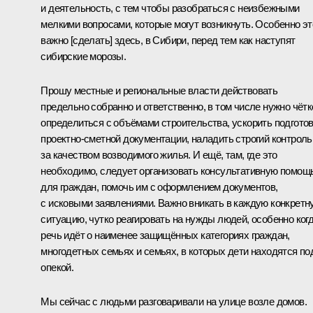
и деятельность, с тем чтобы разобраться с неизбежными
мелкими вопросами, которые могут возникнуть. Особенно эт
важно [сделать] здесь, в Сибири, перед тем как наступят
сибирские морозы.
Прошу местные и региональные власти действовать
предельно собранно и ответственно, в том числе нужно чётк
определиться с объёмами строительства, ускорить подгото
проектно-сметной документации, наладить строгий контроль
за качеством возводимого жилья. И ещё, там, где это
необходимо, следует организовать консультативную помощ
для граждан, помочь им с оформлением документов,
с исковыми заявлениями. Важно вникать в каждую конкретн
ситуацию, чутко реагировать на нужды людей, особенно ког
речь идёт о наименее защищённых категориях граждан,
многодетных семьях и семьях, в которых дети находятся по
опекой.
Мы сейчас с людьми разговаривали на улице возле домов.