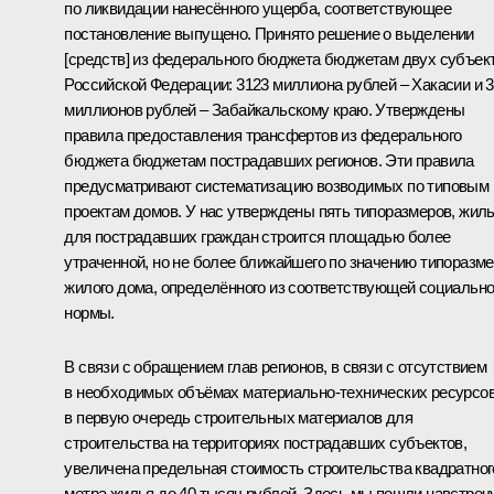
по ликвидации нанесённого ущерба, соответствующее
постановление выпущено. Принято решение о выделении
[средств] из федерального бюджета бюджетам двух субъек
Российской Федерации: 3123 миллиона рублей – Хакасии и 
миллионов рублей – Забайкальскому краю. Утверждены
правила предоставления трансфертов из федерального
бюджета бюджетам пострадавших регионов. Эти правила
предусматривают систематизацию возводимых по типовым
проектам домов. У нас утверждены пять типоразмеров, жил
для пострадавших граждан строится площадью более
утраченной, но не более ближайшего по значению типоразм
жилого дома, определённого из соответствующей социальн
нормы.
В связи с обращением глав регионов, в связи с отсутствием
в необходимых объёмах материально-технических ресурсов
в первую очередь строительных материалов для
строительства на территориях пострадавших субъектов,
увеличена предельная стоимость строительства квадратног
метра жилья до 40 тысяч рублей. Здесь мы пошли навстреч