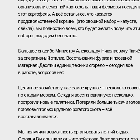
организовали семенной картофель, наши фермеры посадил
этот картофель. А всё остальное, что касается
продовольственной корзины (это овощной набор – капуста,
свёкла), мы полностью всем, кто будет желать получить эти
наборы, выдадим бесплатно.
Большое спасибо Министру Александру Николаевичу Ткачё
за оперативный отклик. Восстановили фураж и посевной
материал. Десятки единиц техники сгорело – сегодня всё
в работе, вопросов нет.
Целинное хозяйство у нас самое крупное – несколько совхо
по старым меркам. Сегодня восстановили уже несколько,
построили новые телятники. Потеряли больше тысячи голов
поголовья только крупного рогатого скота – всё
восстанавливается.
Мы получили возможность организовать летний отдых.
Сегодня Вы слышали от жителей слова благодарности, это