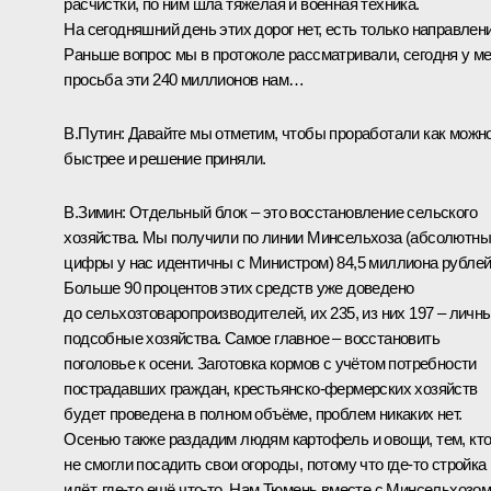
расчистки, по ним шла тяжёлая и военная техника.
На сегодняшний день этих дорог нет, есть только направлени
Раньше вопрос мы в протоколе рассматривали, сегодня у м
просьба эти 240 миллионов нам…
В.Путин:
Давайте мы отметим, чтобы проработали как можн
быстрее и решение приняли.
В.Зимин:
Отдельный блок – это восстановление сельского
хозяйства. Мы получили по линии Минсельхоза (абсолютн
цифры у нас идентичны с Министром) 84,5 миллиона рублей
Больше 90 процентов этих средств уже доведено
до сельхозтоваропроизводителей, их 235, из них 197 – личн
подсобные хозяйства. Самое главное – восстановить
поголовье к осени. Заготовка кормов с учётом потребности
пострадавших граждан, крестьянско-фермерских хозяйств
будет проведена в полном объёме, проблем никаких нет.
Осенью также раздадим людям картофель и овощи, тем, кт
не смогли посадить свои огороды, потому что где‑то стройка
идёт, где‑то ещё что‑то. Нам Тюмень вместе с Минсельхозо