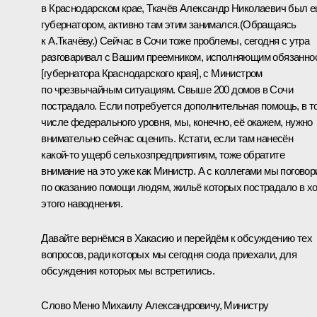
в Краснодарском крае, Ткачёв Александр Николаевич был 
губернатором, активно там этим занимался.
(Обращаясь
к А.Ткачёву.)
Сейчас в Сочи тоже проблемы, сегодня с утра
разговаривал с Вашим преемником, исполняющим обязанно
[губернатора Краснодарского края], с Министром
по чрезвычайным ситуациям. Свыше 200 домов в Сочи
пострадало. Если потребуется дополнительная помощь, в т
числе федерального уровня, мы, конечно, её окажем, нужно
внимательно сейчас оценить. Кстати, если там нанесён
какой‑то ущерб сельхозпредприятиям, тоже обратите
внимание на это уже как Министр. А с коллегами мы погово
по оказанию помощи людям, жильё которых пострадало в х
этого наводнения.
Давайте вернёмся в Хакасию и перейдём к обсуждению тех
вопросов, ради которых мы сегодня сюда приехали, для
обсуждения которых мы встретились.
Слово Меню Михаилу Александровичу, Министру