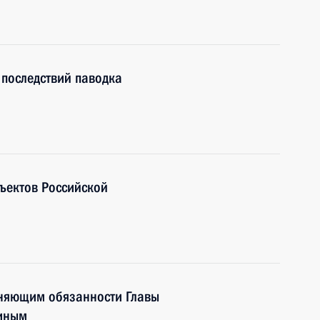
последствий паводка
ъектов Российской
лняющим обязанности Главы
миным