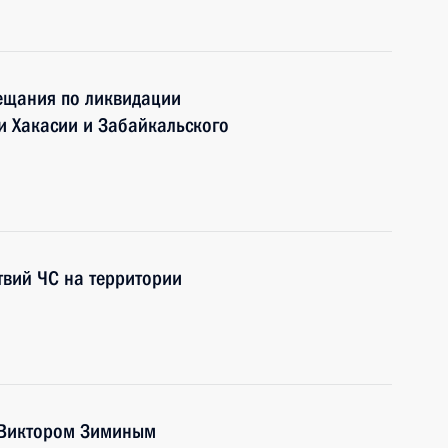
вещания по ликвидации
и Хакасии и Забайкальского
твий ЧС на территории
и Виктором Зиминым