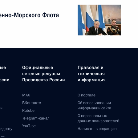
енно-Морского Флота
ные
Официальные
Правовая и
сетевые ресурсы
техническая
ссии
Президента России
информация
MAX
О портале
ВКонтакте
Об использовании
ии
информации сайта
Rutube
О персональных
Telegram-канал
данных пользователей
YouTube
зиденту
Написать в редакцию
и —