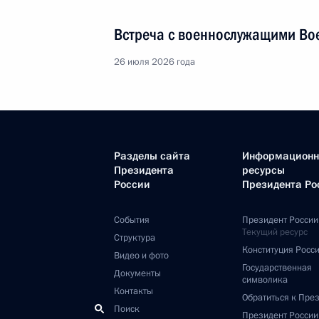
Встреча с военнослужащими Во
26 июля 2026 года
Разделы сайта
Информацион
Президента
ресурсы
России
Президента Ро
События
Президент России
Текущий ресурс
Структура
Конституция Росс
Видео и фото
Государственная
Документы
символика
Контакты
Обратиться к Пре
Поиск
Президент Росси