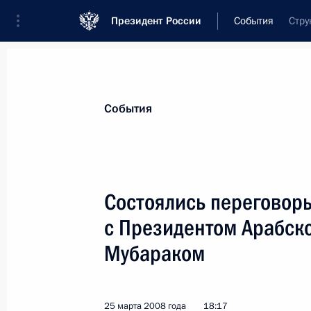
Президент России
События
Стру
Президент
Администрация
Государст
Новости
Стенограммы
Поездки
Те
События
Показа
Состоялись переговор
с Президентом Арабско
26 марта 2008 года, среда
Мубараком
Владимир Путин поздравил актёра 
Петренко с 70-летием
26 марта 2008 года, 15:00
25 марта 2008 года
18:17