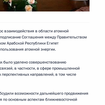
 Путина с Президентом
1
и Мубараком
ос взаимодействия в области атомной
ь подписание Соглашения между Правительством
вом Арабской Республики Египет
спользования атомной энергии.
идентом Египета Хосни
3
ах было уделено совершенствованию
связей, в частности, в сфере промышленной
х перспективных направлений, в том числе
 обсудили возможности дальнейшего продвижения
Положение о порядке
ия по основным аспектам ближневосточной
рждённое Указом Президента