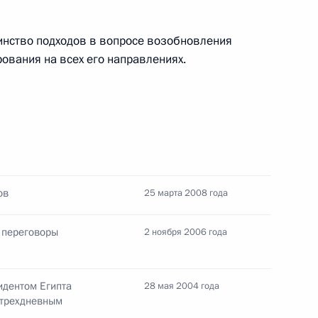
ября 1999 года №1237
динство подходов в вопросе возобновления
ования на всех его направлениях.
Указ №1308 от 26 сентября
нте Российской Федерации
 спорта, спорта высших
нию XXII зимних Олимпийских
р 2014 года в г.Сочи»
ов
25 марта 2008 года
е переговоры
2 ноября 2006 года
ика Россельхозакадемии
юбилеем
идентом Египта
28 мая 2004 года
 трехдневным