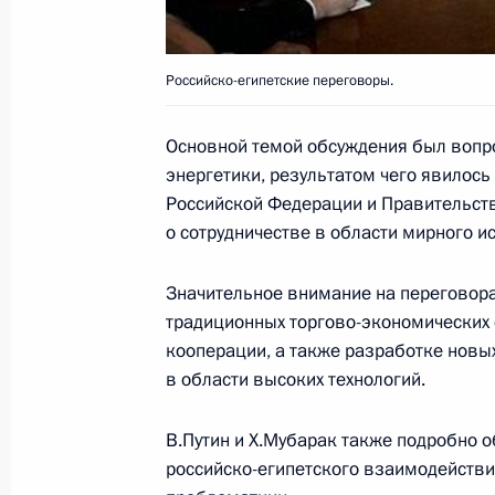
25 марта 2008 года, 19:00
Ново-Огарёво
Российско-египетские переговоры.
Состоялись переговоры Владимира
Арабской Республики Египет Хосн
Основной темой обсуждения был вопр
энергетики, результатом чего явилос
25 марта 2008 года, 18:17
Российской Федерации и Правительст
о сотрудничестве в области мирного и
Владимир Путин встретился с През
Значительное внимание на переговор
Мубараком
традиционных торгово-экономических 
кооперации, а также разработке новы
25 марта 2008 года, 16:30
Ново-Огарёво
в области высоких технологий.
В.Путин и Х.Мубарак также подробно
Владимир Путин внёс изменения в 
российско-египетского взаимодейств
прохождения военной службы, утве