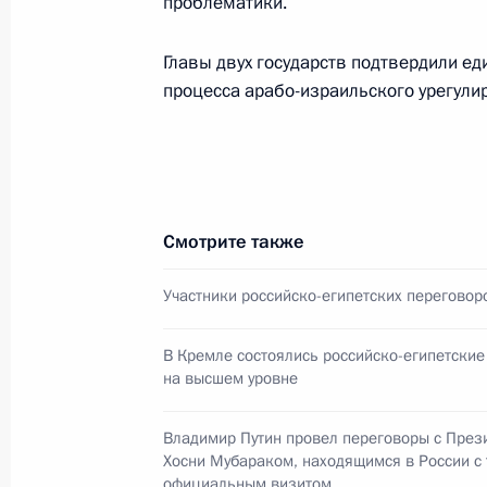
проблематики.
Российской Федерации от 16 сент
25 марта 2008 года, 15:50
Главы двух государств подтвердили е
процесса арабо-израильского урегулир
Владимир Путин внёс изменения в 
2007 года «О Совете при Президе
по развитию физической культуры и
достижений, подготовке и проведе
Смотрите также
игр и XI зимних Паралимпийских иг
Участники российско-египетских переговор
25 марта 2008 года, 15:40
В Кремле состоялись российско-египетски
на высшем уровне
Владимир Путин поздравил академ
Гавриила Бузенкова со столетним 
Владимир Путин провел переговоры с През
Хосни Мубараком, находящимся в России с
25 марта 2008 года, 15:30
официальным визитом