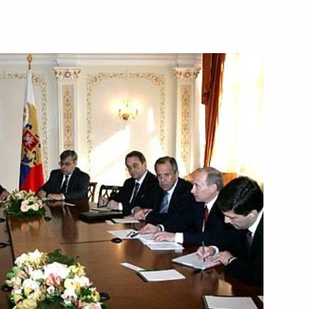
тречу с Председателем
1
е изменения в структуре МВД
идентом Российской академии
1