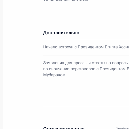
Владимир Путин назначил Алексан
Министра по делам гражданской 
Дополнительно
ситуациям и ликвидации последств
Начало встречи с Президентом Египта Хос
25 марта 2008 года, 15:20
Заявления для прессы и ответы на вопросы
по окончании переговоров с Президентом Е
Владимир Путин поздравил деятеле
Мубараком
с профессиональным праздником –
25 марта 2008 года, 09:30
24 марта 2008 года, понедельник
Статус материала
Опублик