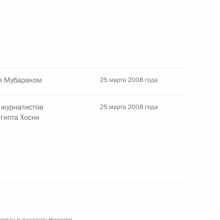
дра Волосова заместителем
обороны, чрезвычайным
ий стихийных бедствий
ни Мубараком
25 марта 2008 года
 журналистов
25 марта 2008 года
гипта Хосни
й культуры
 Днём работника культуры
ован в разделе:
Новости