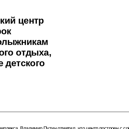
кий центр
рок
олыжникам
ого отдыха,
е детского
омплекса, Владимир Путин отметил, что центр построен с с