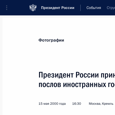
Президент России
События
Стру
Президент
Администрация
Государст
Новости
Стенограммы
Поездки
Те
Фотографии
Показа
Президент России при
послов иностранных го
15 мая 2000 года, понедельник
Президент направил поздравление 
с победой на выборах губернатора
15 мая 2000 года
16:30
Москва, Кремль
15 мая 2000 года, 22:55