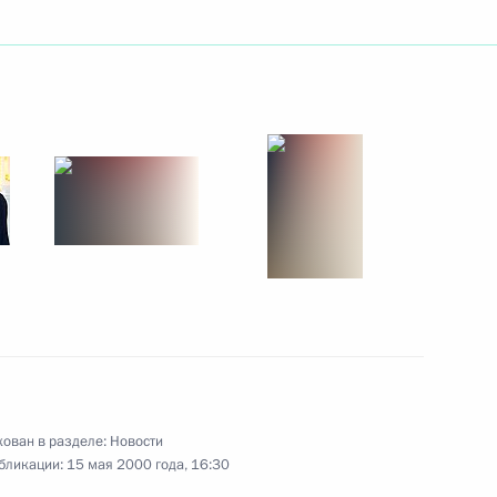
лидером фракции «Отечество –
ме Евгением Примаковым
 направил Ёсиро Мори
менной кончиной бывшего
Обути
ован в разделе:
Новости
идентом Международного
1
бликации:
15 мая 2000 года, 16:30
тонио Самаранчем