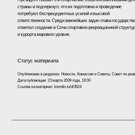
страны и подчеркнул, что их подготовка и проведение
потребуют беспрецедентных усилий и высокой
ответственности. Среди важнейших задач глава государств
отметил создание в Сочи спортивно-рекреационной структу
и курорта мирового уровня.
Статус материала
Опубликован в разделах:
Новости
,
Комиссии и Советы
,
Совет по раз
Дата публикации:
23 марта 2009 года, 18:30
Ссылка на материал:
kremlin.ru/d/3524